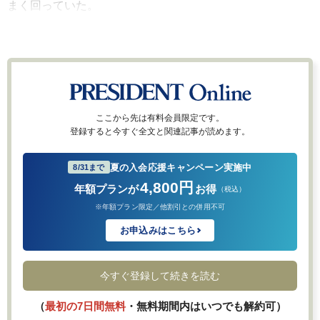
まく回っていた。
ここから先は有料会員限定です。
登録すると今すぐ全文と関連記事が読めます。
夏の入会応援キャンペーン実施中
8/31まで
4,800円
年額プランが
お得
（税込）
※年額プラン限定／他割引との併用不可
お申込みはこちら
今すぐ登録して続きを読む
（
最初の7日間無料
・無料期間内はいつでも解約可）