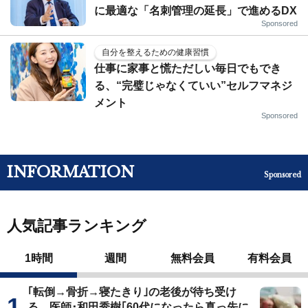
に最適な「名刺管理の延長」で進めるDX
Sponsored
自分を整えるための健康習慣
仕事に家事と慌ただしい毎日でもでき
る、“完璧じゃなくていい”セルフマネジ
メント
Sponsored
INFORMATION
Sponsored
人気記事ランキング
1時間
週間
無料会員
有料会員
｢転倒→骨折→寝たきり｣の老後が待ち受け
る…医師･和田秀樹｢60代になったら真っ先に