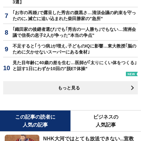
3選】
｢お市の再婚｣で露呈した秀吉の腹黒さ…清須会議の約束を守っ
たのに､滅亡に追い込まれた柴田勝家の"急所"
｢織田家の後継者選び｣でも｢秀吉の一人勝ち｣でもない…清洲会
議で信長の息子2人が争った"本当の争点"
不足すると｢うつ病｣が増え､子どものIQに影響…東大教授｢脳の
ために欠かせないスーパーにある食材｣
見た目年齢に40歳の差を生む…医師が｢太りにくい体をつくる｣
と話す1日にわずか10回の"脱ET体操"
もっと見る
この記事の読者に
ビジネスの
人気の記事
人気記事
NHK大河ではとても放送できない...宣教