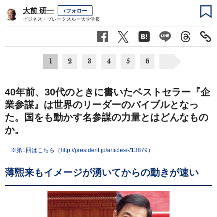
大前 研一
+フォロー
ビジネス・ブレークスルー大学学長
1
2
3
4
5
6
40年前、30代のときに書いたベストセラー『企
業参謀』は世界のリーダーのバイブルとなっ
た。国をも動かす名参謀の力量とはどんなもの
か。
※第1回はこちら（http://president.jp/articles/-/13879）
薄煕来もイメージが湧いてからの動きが速い