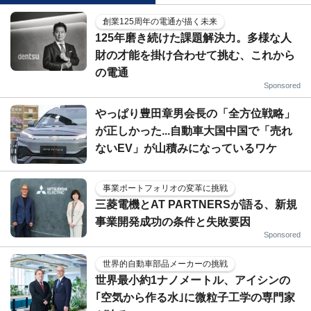
創業125周年の電通が描く未来
125年磨き続けた課題解決力。多様な人
財の才能を掛け合わせて挑む、これから
の電通
Sponsored
やっぱり豊田章男会長の「全方位戦略」
が正しかった...自動車大国中国で「売れ
ないEV」が山積みになっているワケ
事業ポートフォリオの変革に挑戦
三菱電機とAT PARTNERSが語る、新規
事業開発成功の条件と失敗要因
Sponsored
世界的自動車部品メーカーの挑戦
世界最小約1ナノメートル、アイシンの
｢空気から作る水｣に微粒子工学の専門家