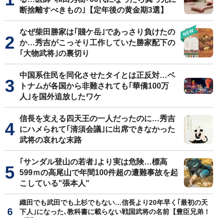
断捨離すべきもの｣【定年後の黄金期3選】
なぜ柴田勝家は｢賤ケ岳｣であっさり負けたの
か…秀吉がこっそり工作していた勝家配下の
｢大物武将｣の裏切り
中国系住民を同化させたタイとは正反対…ベ
トナムが各国から非難されても｢華僑100万
人｣を国外追放したワケ
信長を支える四天王の一人だったのに…秀吉
にハメられて｢清須会議｣に出席できなかった
武将の哀れな末路
｢サンダル登山の若者｣より実は危険…標高
599ｍの高尾山で年間100件超の遭難事故を起
こしている"張本人"
織田でも武田でも上杉でもない…信長より20年早く｢最初の天
下人｣になった､教科書に載らない戦国武将の名前【豊臣兄弟！