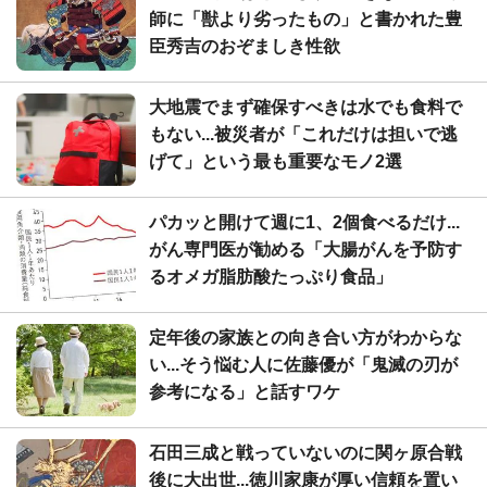
師に「獣より劣ったもの」と書かれた豊
臣秀吉のおぞましき性欲
大地震でまず確保すべきは水でも食料で
もない...被災者が「これだけは担いで逃
げて」という最も重要なモノ2選
パカッと開けて週に1、2個食べるだけ...
がん専門医が勧める「大腸がんを予防す
るオメガ脂肪酸たっぷり食品」
定年後の家族との向き合い方がわからな
い...そう悩む人に佐藤優が「鬼滅の刃が
参考になる」と話すワケ
石田三成と戦っていないのに関ヶ原合戦
後に大出世...徳川家康が厚い信頼を置い