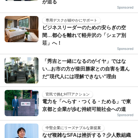
が迫る
Sponsored
専用デスクが細やかにサポート
ビジネスリーダーのための安らぎの空
間…都心を離れて軽井沢の「シェア別
荘」へ！
Sponsored
「秀吉と一緒になるのがイヤ」ではな
い...お市の方が柴田勝家との自害を選ん
だ"現代人には理解できない"理由
官民で挑むHTTアクション
電力を「へらす・つくる・ためる」で東
京都と企業が歩む持続可能社会への道
Sponsored
中堅企業にリーズナブルな新提案
なぜ複雑なSFAは挫折する？少人数組織