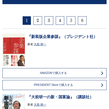
1
2
3
4
5
6
『新装版企業参謀』（プレジデント社）
著者
大前 研一
AMAZONで購入する
PRESIDENT Storeで購入する
『大前研一の新・国富論』（講談社）
著者
大前 研一