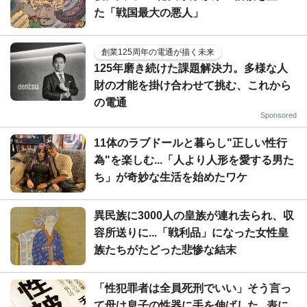
た「戦国最大の悪人」
創業125周年の電通が描く未来
125年磨き続けた課題解決力。多様な人
財の才能を掛け合わせて挑む、これから
の電通
Sponsored
11体のラブドールと暮らし"正しい性行
為"を楽しむ...「人より人形を愛する男た
ち」が奇妙な生活を始めたワケ
異民族に3000人の皇族が連れ去られ、収
容所送りに...「戦利品」になった女性皇
族たちがたどった悲惨な結末
「性犯罪者は全員死刑でいい」そう言っ
て母は息子の性器に手を伸ばした...表に