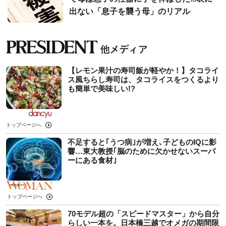
出ない「息子を襲う母」のリアル
【レモン果汁の寿司飯が軽やか！】タコライ
ス風ちらし寿司は、タコライスをつくるより
も簡単で美味しい!?
トップページへ
不足すると｢うつ病｣が増え､子どものIQに影
響…東大教授｢脳のために欠かせないスーパ
ーにある食材｣
トップページへ
70モデル超の「スピードマスター」から自分
らしい一本を。日本橋三越でオメガの期間限