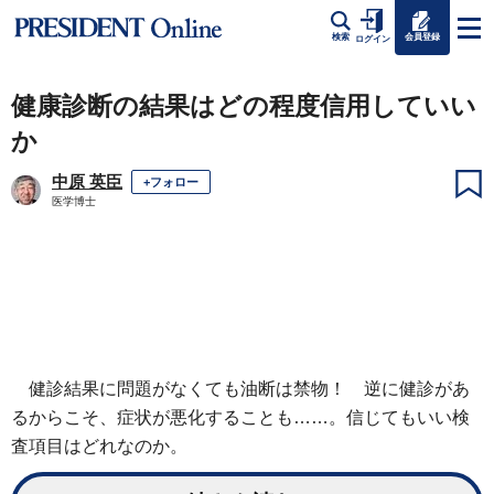
会員登録
検索
ログイン
健康診断の結果はどの程度信用していい
か
中原 英臣
+フォロー
医学博士
健診結果に問題がなくても油断は禁物！ 逆に健診があ
るからこそ、症状が悪化することも……。信じてもいい検
査項目はどれなのか。