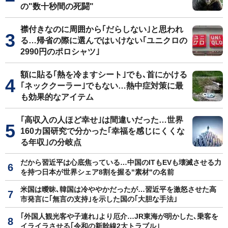
の"数十秒間の死闘"
襟付きなのに周囲から｢だらしない｣と思われ
る…帰省の際に選んではいけない｢ユニクロの
2990円のポロシャツ｣
額に貼る｢熱を冷ますシート｣でも､首にかける
｢ネッククーラー｣でもない…熱中症対策に最
も効果的なアイテム
｢高収入の人ほど幸せ｣は間違いだった…世界
160カ国研究で分かった｢幸福を感じにくくな
る年収｣の分岐点
だから習近平は心底焦っている…中国のITもEVも壊滅させる力
を持つ日本が世界シェア8割を握る"素材"の名前
米国は曖昧､韓国は冷ややかだったが…習近平を激怒させた高
市発言に｢無言の支持｣を示した国の｢大胆な手法｣
｢外国人観光客や子連れ｣より厄介…JR東海が明かした､乗客を
イライラさせる｢令和の新幹線2大トラブル｣