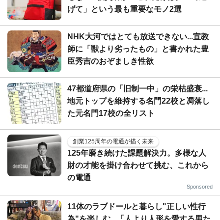
げて」という最も重要なモノ2選
NHK大河ではとても放送できない...宣教
師に「獣より劣ったもの」と書かれた豊
臣秀吉のおぞましき性欲
47都道府県の「旧制一中」の栄枯盛衰...
地元トップを維持する名門22校と凋落し
た元名門17校の全リスト
創業125周年の電通が描く未来
125年磨き続けた課題解決力。多様な人
財の才能を掛け合わせて挑む、これから
の電通
Sponsored
11体のラブドールと暮らし"正しい性行
為"を楽しむ...「人より人形を愛する男た