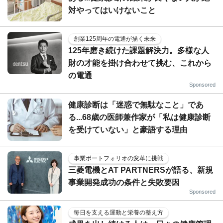
対やってはいけないこと
創業125周年の電通が描く未来
125年磨き続けた課題解決力。多様な人
財の才能を掛け合わせて挑む、これから
の電通
Sponsored
健康診断は「迷惑で無駄なこと」であ
る...68歳の医師兼作家が「私は健康診断
を受けていない」と豪語する理由
事業ポートフォリオの変革に挑戦
三菱電機とAT PARTNERSが語る、新規
事業開発成功の条件と失敗要因
Sponsored
毎日を支える運動と栄養の整え方