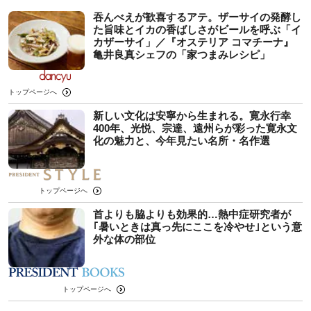
吞んべえが歓喜するアテ。ザーサイの発酵し
た旨味とイカの香ばしさがビールを呼ぶ「イ
カザーサイ」／『オステリア コマチーナ』
⻲井良真シェフの「家つまみレシピ」
トップページへ
新しい文化は安寧から生まれる。寛永行幸
400年、光悦、宗達、遠州らが彩った寛永文
化の魅力と、今年見たい名所・名作選
トップページへ
首よりも脇よりも効果的…熱中症研究者が
｢暑いときは真っ先にここを冷やせ｣という意
外な体の部位
トップページへ