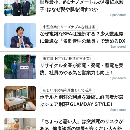
世界最小、約1ナノメートルの｢微細水粒
子｣はなぜ髪や肌を潤すのか
Sponsored
中堅企業にリーズナブルな新提案
なぜ複雑なSFAは挫折する？少人数組織
に最適な「名刺管理の延長」で進めるDX
Sponsored
東京都｢HTT取組推進宣言企業｣
リサイクル企業が節電・発電・蓄電を実
践、社員のやる気と営業力も向上！
Sponsored
新しい形の福利厚生として活用
ホテルと別荘の利点を凝縮…経営者が選
ぶシェア別荘｢GLAMDAY STYLE｣
Sponsored
「ちょっと悪い人」は突然死のリスクが
ある...健康診断の結果が良くない人が絶