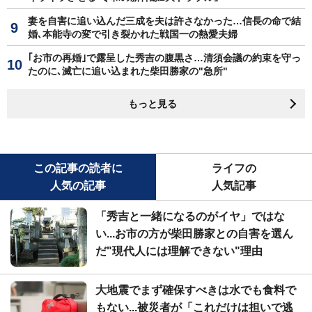
妻を自害に追い込んだ三成を夫は許さなかった…信長の命で結
婚､本能寺の変で引き裂かれた戦国一の熱愛夫婦
｢お市の再婚｣で露呈した秀吉の腹黒さ…清須会議の約束を守っ
たのに､滅亡に追い込まれた柴田勝家の"急所"
もっと見る
この記事の読者に
ライフの
人気の記事
人気記事
「秀吉と一緒になるのがイヤ」ではな
い...お市の方が柴田勝家との自害を選ん
だ"現代人には理解できない"理由
大地震でまず確保すべきは水でも食料で
もない...被災者が「これだけは担いで逃