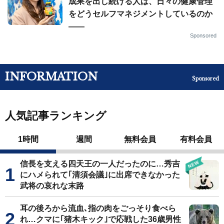
成果を出し続ける人は、日々の健康管理
をどうセルフマネジメントしているのか
——
Sponsored
INFORMATION
Sponsored
人気記事ランキング
1時間
週間
無料会員
有料会員
信長を支える四天王の一人だったのに…秀吉
にハメられて｢清須会議｣に出席できなかった
武将の哀れな末路
耳の後ろから流血､指の肉をごっそり食べら
れ…クマに｢猪木キック｣で応戦した36歳男性