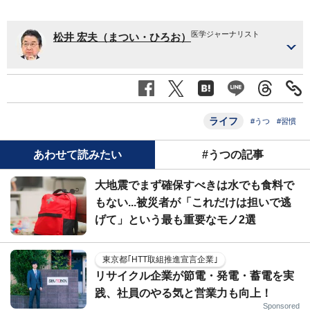
医学ジャーナリスト
松井 宏夫（まつい・ひろお）
ライフ
#うつ
#習慣
あわせて読みたい
#うつの記事
大地震でまず確保すべきは水でも食料で
もない...被災者が「これだけは担いで逃
げて」という最も重要なモノ2選
東京都｢HTT取組推進宣言企業｣
リサイクル企業が節電・発電・蓄電を実
践、社員のやる気と営業力も向上！
Sponsored