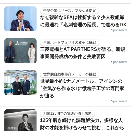
中堅企業にリーズナブルな新提案
なぜ複雑なSFAは挫折する？少人数組織
に最適な「名刺管理の延長」で進めるDX
Sponsored
事業ポートフォリオの変革に挑戦
三菱電機とAT PARTNERSが語る、新規
事業開発成功の条件と失敗要因
Sponsored
世界的自動車部品メーカーの挑戦
世界最小約1ナノメートル、アイシンの
｢空気から作る水｣に微粒子工学の専門家
が迫る
Sponsored
創業125周年の電通が描く未来
125年磨き続けた課題解決力。多様な人
財の才能を掛け合わせて挑む、これから