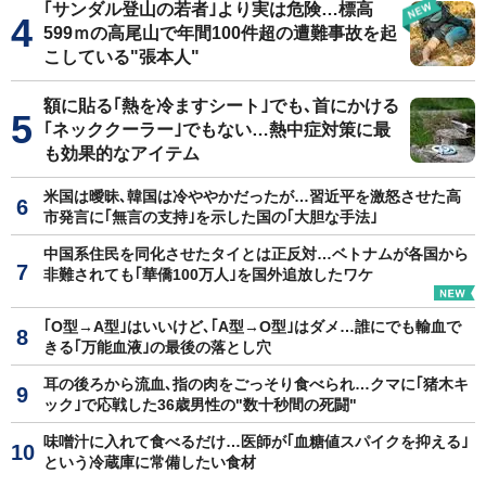
｢サンダル登山の若者｣より実は危険…標高
599ｍの高尾山で年間100件超の遭難事故を起
こしている"張本人"
額に貼る｢熱を冷ますシート｣でも､首にかける
｢ネッククーラー｣でもない…熱中症対策に最
も効果的なアイテム
米国は曖昧､韓国は冷ややかだったが…習近平を激怒させた高
市発言に｢無言の支持｣を示した国の｢大胆な手法｣
中国系住民を同化させたタイとは正反対…ベトナムが各国から
非難されても｢華僑100万人｣を国外追放したワケ
｢O型→A型｣はいいけど､｢A型→O型｣はダメ…誰にでも輸血で
きる｢万能血液｣の最後の落とし穴
耳の後ろから流血､指の肉をごっそり食べられ…クマに｢猪木キ
ック｣で応戦した36歳男性の"数十秒間の死闘"
味噌汁に入れて食べるだけ…医師が｢血糖値スパイクを抑える｣
という冷蔵庫に常備したい食材