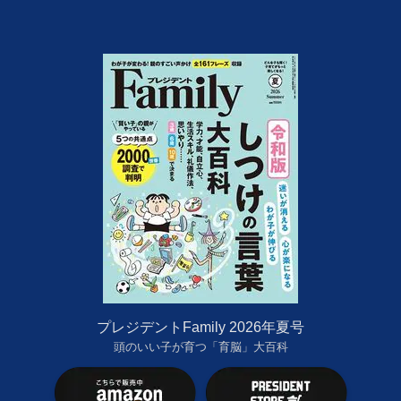
プレジデントFamily 2026年夏号
頭のいい子が育つ「育脳」大百科