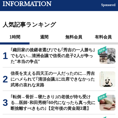
INFORMATION
Sponsored
人気記事ランキング
1時間
週間
無料会員
有料会員
｢織田家の後継者選び｣でも｢秀吉の一人勝ち｣
でもない…清洲会議で信長の息子2人が争っ
た"本当の争点"
信長を支える四天王の一人だったのに…秀吉
にハメられて｢清須会議｣に出席できなかった
武将の哀れな末路
｢転倒→骨折→寝たきり｣の老後が待ち受け
る…医師･和田秀樹｢60代になったら真っ先に
断捨離すべきもの｣【定年後の黄金期3選】