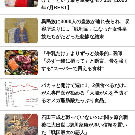
げて」という最も重要なモノ2選【2025
年7月BEST】
異民族に3000人の皇族が連れ去られ、収
容所送りに...「戦利品」になった女性皇
族たちがたどった悲惨な結末
「牛乳だけ」よりずっと効果的...医師
「必ず一緒に摂って」と断言、骨を強く
する"スーパーで買える食材"
パカッと開けて週に1、2個食べるだけ...
がん専門医が勧める「大腸がんを予防す
るオメガ脂肪酸たっぷり食品」
石田三成と戦っていないのに関ヶ原合戦
後に大出世...徳川家康が厚い信頼を置い
た「戦国最大の悪人」