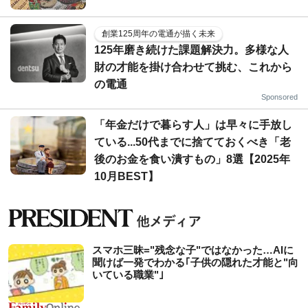
創業125周年の電通が描く未来
125年磨き続けた課題解決力。多様な人
財の才能を掛け合わせて挑む、これから
の電通
Sponsored
「年金だけで暮らす人」は早々に手放し
ている...50代までに捨てておくべき「老
後のお金を食い潰すもの」8選【2025年
10月BEST】
スマホ三昧="残念な子"ではなかった…AIに
聞けば一発でわかる｢子供の隠れた才能と"向
いている職業"｣