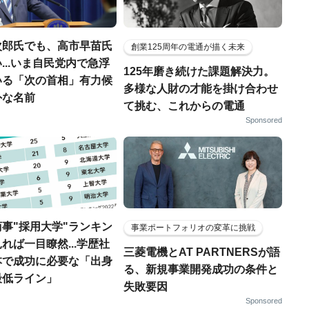
次郎氏でも、高市早苗氏
創業125周年の電通が描く未来
...いま自民党内で急浮
125年磨き続けた課題解決力。
いる「次の首相」有力候
多様な人財の才能を掛け合わせ
外な名前
て挑む、これからの電通
Sponsored
事"採用大学"ランキン
事業ポートフォリオの変革に挑戦
れば一目瞭然...学歴社
三菱電機とAT PARTNERSが語
本で成功に必要な「出身
る、新規事業開発成功の条件と
最低ライン」
失敗要因
Sponsored