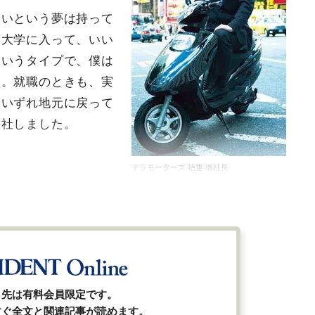
たいという夢は持って
い大学に入って、いい
というタイプで、僕は
た。就職のときも、実
らいずれ地元に戻って
入社しました。
テラモーターズ 徳重 徹社長
ら先は有料会員限定です。
すぐ全文と関連記事が読めます。