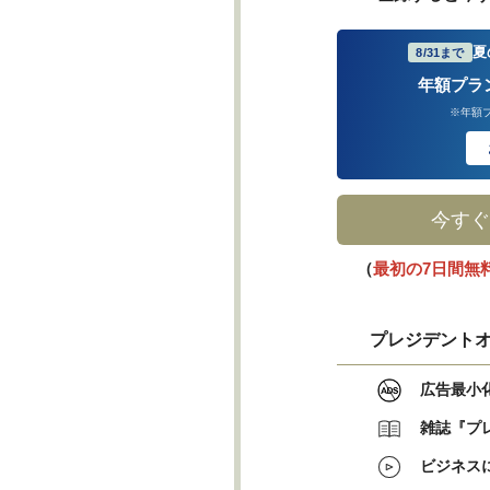
夏
8/31まで
年額プラ
※年額
今すぐ
（
最初の7日間無
プレジデントオ
広告最小
雑誌『プ
ビジネス