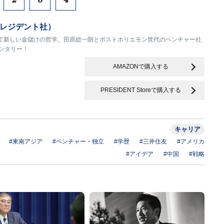
レジデント社）
て新しい金儲けの哲学。田原総一朗とポストホリエモン世代のベンチャー社
ンタリー！
AMAZONで購入する
PRESIDENT Storeで購入する
キャリア
#東南アジア
#ベンチャー・独立
#学歴
#三井住友
#アメリカ
#アイデア
#中国
#戦略