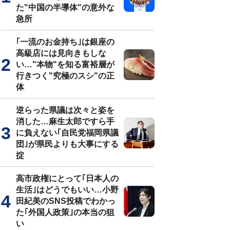
た"中国の半導体"の意外な
急所
｢一流のお金持ち｣は銀座の
高級店には見向きもしな
い…"本物"を知る富裕層が
行きつく"究極のスシ"の正
体
逆らった県議は次々と姿を
消した…麻生太郎ですら手
に負えない｢自民党福岡県議
団｣が県民よりも大事にする
掟
高市政権にとって｢日本人の
生活｣はどうでもいい…小野
田紀美のSNS投稿でわかっ
た｢外国人政策｣の本当の狙
い