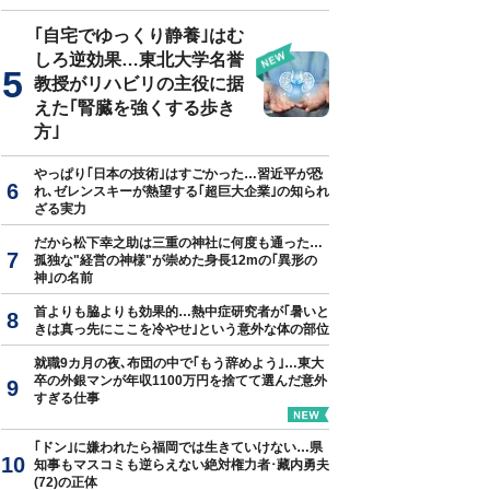
｢自宅でゆっくり静養｣はむ
しろ逆効果…東北大学名誉
教授がリハビリの主役に据
えた｢腎臓を強くする歩き
方｣
やっぱり｢日本の技術｣はすごかった…習近平が恐
れ､ゼレンスキーが熱望する｢超巨大企業｣の知られ
ざる実力
だから松下幸之助は三重の神社に何度も通った…
孤独な"経営の神様"が崇めた身長12mの｢異形の
神｣の名前
首よりも脇よりも効果的…熱中症研究者が｢暑いと
きは真っ先にここを冷やせ｣という意外な体の部位
就職9カ月の夜､布団の中で｢もう辞めよう｣…東大
卒の外銀マンが年収1100万円を捨てて選んだ意外
すぎる仕事
｢ドン｣に嫌われたら福岡では生きていけない…県
知事もマスコミも逆らえない絶対権力者･藏内勇夫
(72)の正体