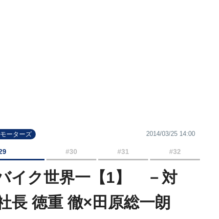
2014/03/25 14:00
ラモーターズ
29
#30
#31
#32
バイク世界一【1】 －対
長 徳重 徹×田原総一朗