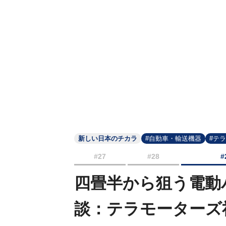
新しい日本のチカラ
#自動車・輸送機器
#テ
#27
#28
#
四畳半から狙う電動
談：テラモーターズ社