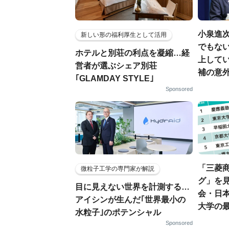
小泉進
新しい形の福利厚生として活用
でもない
ホテルと別荘の利点を凝縮…経
上して
営者が選ぶシェア別荘
補の意
｢GLAMDAY STYLE｣
Sponsored
「三菱商
微粒子工学の専門家が解説
グ」を見
目に見えない世界を計測する…
会・日
アイシンが生んだ｢世界最小の
大学の
水粒子｣のポテンシャル
Sponsored