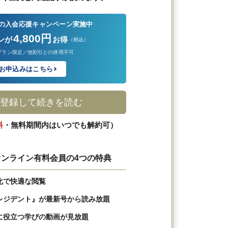
の入会応援キャンペーン実施中
4,800円
ンが
お得
（税込）
プラン限定／他割引との併用不可
お申込みはこちら
登録して続きを読む
料
・無料期間内はいつでも解約可）
ンライン有料会員の4つの特典
化で快適な閲覧
レジデント』が最新号から読み放題
に役立つ学びの動画が見放題