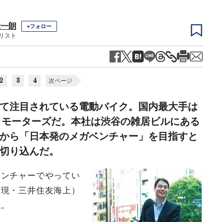
総一朗
+フォロー
リスト
2
3
4
次ページ
て注目されている電動バイク。国内最大手は
テラモーターズだ。本社は渋谷の雑居ビルにある
から「日本発のメガベンチャー」を目指すと
切り込んだ。
ベンチャーでやってい
（現・三井住友海上）
ね。