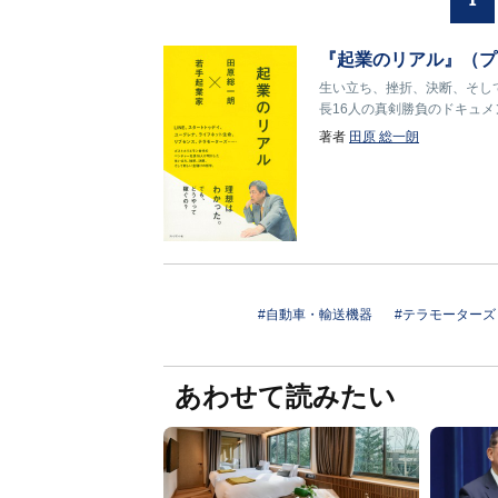
『起業のリアル』（プ
生い立ち、挫折、決断、そし
長16人の真剣勝負のドキュメ
著者
田原 総一朗
#自動車・輸送機器
#テラモーターズ
あわせて読みたい