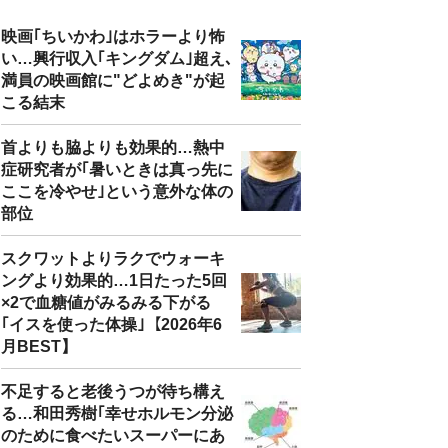
映画｢ちいかわ｣はホラーより怖
い…興行収入｢キングダム｣超え､
満員の映画館に"どよめき"が起
こる結末
首よりも脇よりも効果的…熱中
症研究者が｢暑いときは真っ先に
ここを冷やせ｣という意外な体の
部位
スクワットよりラクでウォーキ
ングより効果的…1日たった5回
×2で血糖値がみるみる下がる
｢イスを使った体操｣【2026年6
月BEST】
不足すると老後うつが待ち構え
る…和田秀樹｢幸せホルモン分泌
のために食べたいスーパーにあ