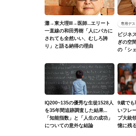
灘→東大理III→医師...エリート
専用デス
一直線の和田秀樹「人にバカに
ビジネ
されても全然いい、むしろ誇
ぎの空
り」と語る納得の理由
の「シ
IQ200~135の優秀な生徒1528人
9歳で
を35年間追跡調査した結果...
いフレー
「知能指数」と「人生の成功」
プ大統
についての意外な結論
憶に残