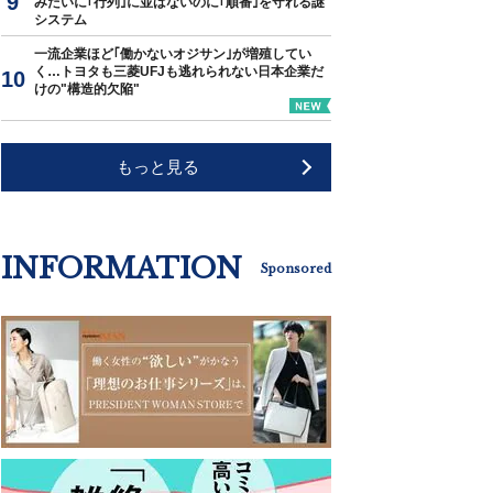
みたいに｢行列｣に並ばないのに｢順番｣を守れる謎
システム
一流企業ほど｢働かないオジサン｣が増殖してい
く…トヨタも三菱UFJも逃れられない日本企業だ
けの"構造的欠陥"
もっと見る
INFORMATION
Sponsored