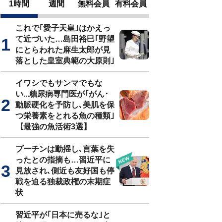
1時間
週間
無料会員
有料会員
これで｢愛子天皇｣はかえっ
て近づいた…島田裕巳｢野望
にとらわれた麻生太郎が見
落とした皇室典範の大原則｣
イワシでもサンマでもな
い...糖尿病専門医が｢がん･
動脈硬化を予防し､美肌を保
つ栄養素をとれる魚の種類｣
【最強の魚活術3選】
プーチンは動揺し､言葉を失
ったとの指摘も…習近平に
見放され､側近も友好国も停
戦を迫る独裁政権の末期症
状
習近平が｢日本に売るな｣と