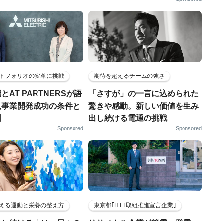
トフォリオの変革に挑戦
期待を超えるチームの強さ
とAT PARTNERSが語
「さすが」の一言に込められた
規事業開発成功の条件と
驚きや感動。新しい価値を生み
因
出し続ける電通の挑戦
Sponsored
Sponsored
える運動と栄養の整え方
東京都｢HTT取組推進宣言企業｣