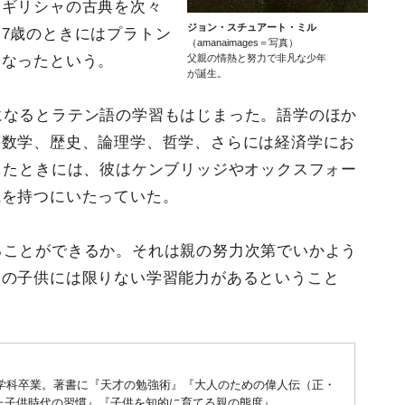
てギリシャの古典を次々
ジョン・スチュアート・ミル
7歳のときにはプラトン
（amanaimages＝写真）
になったという。
父親の情熱と努力で非凡な少年
が誕生。
になるとラテン語の学習もはじまった。語学のほか
等数学、歴史、論理学、哲学、さらには経済学にお
したときには、彼はケンブリッジやオックスフォー
識を持つにいたっていた。
ることができるか。それは親の努力次第でいかよう
期の子供には限りない学習能力があるということ
文学科卒業。著書に『天才の勉強術』『大人のための偉人伝（正・
た子供時代の習慣』『子供を知的に育てる親の態度』。