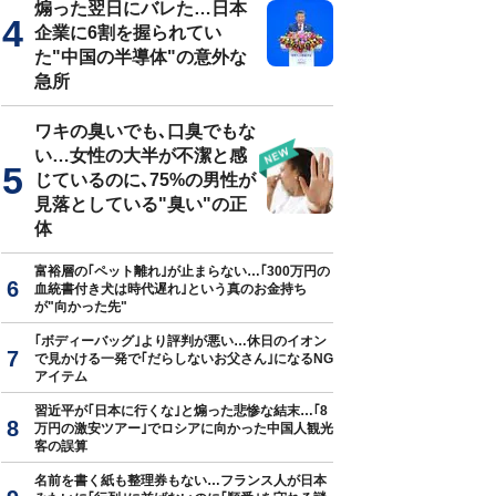
煽った翌日にバレた…日本
企業に6割を握られてい
た"中国の半導体"の意外な
急所
ワキの臭いでも､口臭でもな
い…女性の大半が不潔と感
じているのに､75%の男性が
見落としている"臭い"の正
体
富裕層の｢ペット離れ｣が止まらない…｢300万円の
血統書付き犬は時代遅れ｣という真のお金持ち
が"向かった先"
｢ボディーバッグ｣より評判が悪い…休日のイオン
で見かける一発で｢だらしないお父さん｣になるNG
アイテム
習近平が｢日本に行くな｣と煽った悲惨な結末…｢8
万円の激安ツアー｣でロシアに向かった中国人観光
客の誤算
名前を書く紙も整理券もない…フランス人が日本