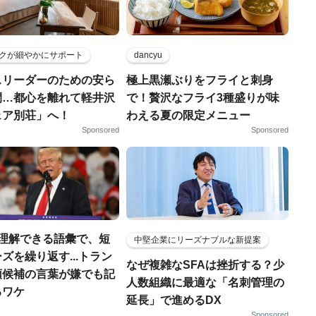
クが細やかにサポート
dancyu
スリーダーのための安ら
極上黒瀬ぶりをフライと刺身
間…都心を離れて軽井沢
で！贅沢なフライ3種盛りが味
ェア別荘」へ！
わえる夏の限定メニュー
Sponsored
Sponsored
も理解できる語彙で、短
中堅企業にリーズナブルな新提案
ズを繰り返す...トラン
なぜ複雑なSFAは挫折する？少
領候補の言葉が嫌でも記
人数組織に最適な「名刺管理の
るワケ
延長」で進めるDX
Sponsored