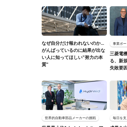
なぜ自分だけ報われないのか...
事業ポー
がんばっているのに結果が出な
三菱電機
い人に知ってほしい"努力の本
る、新
質"
失敗要
世界的自動車部品メーカーの挑戦
毎日を支