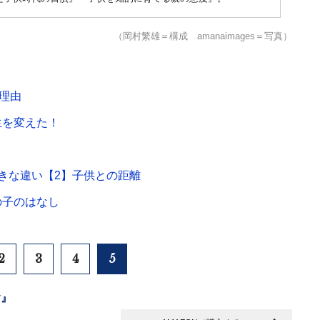
（岡村繁雄＝構成 amanaimages＝写真）
理由
生を変えた！
きな違い【2】子供との距離
の子のはなし
2
3
4
5
y』