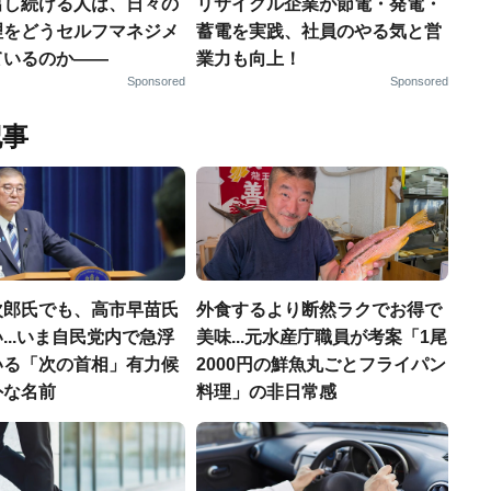
出し続ける人は、日々の
リサイクル企業が節電・発電・
理をどうセルフマネジメ
蓄電を実践、社員のやる気と営
ているのか——
業力も向上！
Sponsored
Sponsored
記事
次郎氏でも、高市早苗氏
外食するより断然ラクでお得で
...いま自民党内で急浮
美味...元水産庁職員が考案「1尾
いる「次の首相」有力候
2000円の鮮魚丸ごとフライパン
外な名前
料理」の非日常感