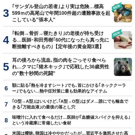
｢サンダル登山の若者｣より実は危険…標高
599ｍの高尾山で年間100件超の遭難事故を起
こしている"張本人"
｢転倒→骨折→寝たきり｣の老後が待ち受け
る…医師･和田秀樹｢60代になったら真っ先に
断捨離すべきもの｣【定年後の黄金期3選】
耳の後ろから流血､指の肉をごっそり食べら
れ…クマに｢猪木キック｣で応戦した36歳男性
の"数十秒間の死闘"
額に貼る｢熱を冷ますシート｣でも､首にかける｢ネッククーラ
ー｣でもない…熱中症対策に最も効果的なアイテム
｢O型→A型｣はいいけど､｢A型→O型｣はダメ…誰にでも輸血で
きる｢万能血液｣の最後の落とし穴
味噌汁に入れて食べるだけ…医師が｢血糖値スパイクを抑える｣
という冷蔵庫に常備したい食材
米国は曖昧､韓国は冷ややかだったが…習近平を激怒させた高