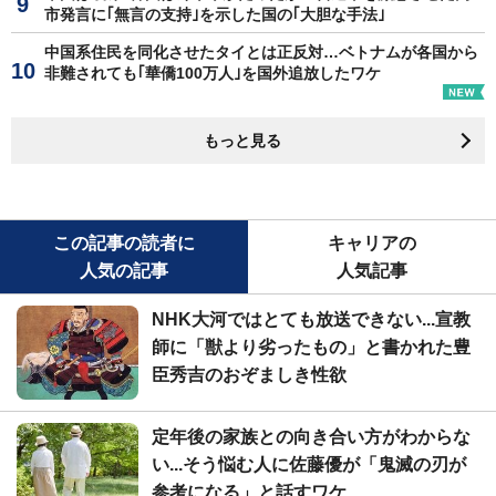
市発言に｢無言の支持｣を示した国の｢大胆な手法｣
中国系住民を同化させたタイとは正反対…ベトナムが各国から
非難されても｢華僑100万人｣を国外追放したワケ
もっと見る
この記事の読者に
キャリアの
人気の記事
人気記事
NHK大河ではとても放送できない...宣教
師に「獣より劣ったもの」と書かれた豊
臣秀吉のおぞましき性欲
定年後の家族との向き合い方がわからな
い...そう悩む人に佐藤優が「鬼滅の刃が
参考になる」と話すワケ