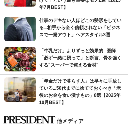
げて」という最も重要なモノ2選【2025
年7月BEST】
仕事のデキない人ほどこの髪形をしてい
る...相手から全く信頼されない「ビジネ
スで一発アウト」ヘアスタイル3選
「牛乳だけ」よりずっと効果的...医師
「必ず一緒に摂って」と断言、骨を強く
する"スーパーで買える食材"
「年金だけで暮らす人」は早々に手放し
ている...50代までに捨てておくべき「老
後のお金を食い潰すもの」8選【2025年
10月BEST】