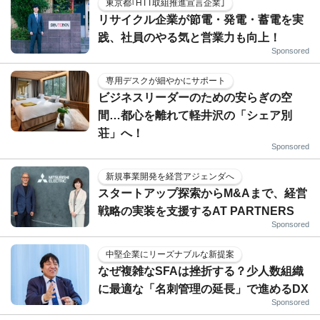
東京都｢HTT取組推進宣言企業｣
リサイクル企業が節電・発電・蓄電を実
践、社員のやる気と営業力も向上！
Sponsored
専用デスクが細やかにサポート
ビジネスリーダーのための安らぎの空
間…都心を離れて軽井沢の「シェア別
荘」へ！
Sponsored
新規事業開発を経営アジェンダへ
スタートアップ探索からM&Aまで、経営
戦略の実装を支援するAT PARTNERS
Sponsored
中堅企業にリーズナブルな新提案
なぜ複雑なSFAは挫折する？少人数組織
に最適な「名刺管理の延長」で進めるDX
Sponsored