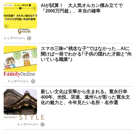
AIが試算！ 大人気オルカン積み立てで
「2000万円超」、本当の確率
トップページへ
スマホ三昧="残念な子"ではなかった…AIに
聞けば一発でわかる｢子供の隠れた才能と"向
いている職業"｣
トップページへ
新しい文化は安寧から生まれる。寛永行幸
400年、光悦、宗達、遠州らが彩った寛永文
化の魅力と、今年見たい名所・名作選
トップページへ