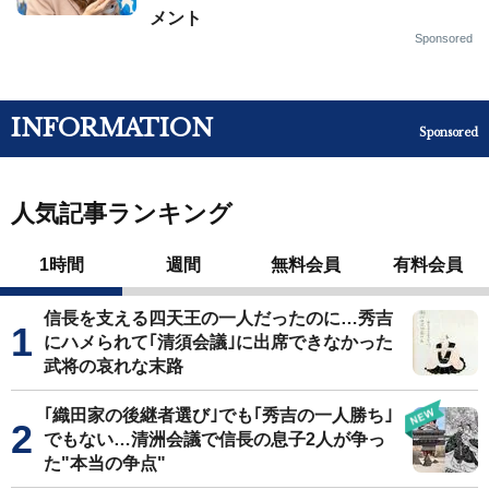
メント
Sponsored
INFORMATION
Sponsored
人気記事ランキング
1時間
週間
無料会員
有料会員
信長を支える四天王の一人だったのに…秀吉
にハメられて｢清須会議｣に出席できなかった
武将の哀れな末路
｢織田家の後継者選び｣でも｢秀吉の一人勝ち｣
でもない…清洲会議で信長の息子2人が争っ
た"本当の争点"