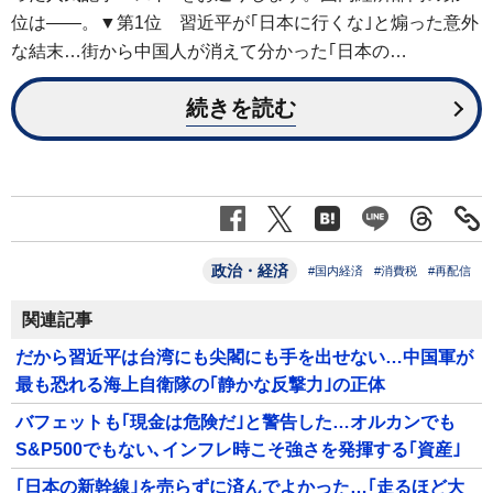
位は――。▼第1位 習近平が｢日本に行くな｣と煽った意外
な結末…街から中国人が消えて分かった｢日本の…
続きを読む
政治・経済
#国内経済
#消費税
#再配信
関連記事
だから習近平は台湾にも尖閣にも手を出せない…中国軍が
最も恐れる海上自衛隊の｢静かな反撃力｣の正体
バフェットも｢現金は危険だ｣と警告した…オルカンでも
S&P500でもない､インフレ時こそ強さを発揮する｢資産｣
｢日本の新幹線｣を売らずに済んでよかった…｢走るほど大