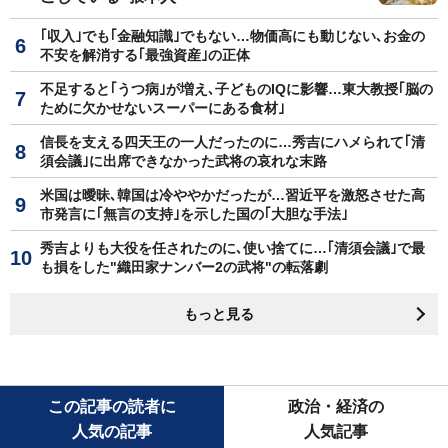
｢収入｣でも｢金融知識｣でもない…物価高にも動じない､お金の
不安を解消する｢最強資産｣の正体
不足すると｢うつ病｣が増え､子どものIQに影響…東大教授｢脳の
ために欠かせないスーパーにある食材｣
信長を支える四天王の一人だったのに…秀吉にハメられて｢清
須会議｣に出席できなかった武将の哀れな末路
米国は曖昧､韓国は冷ややかだったが…習近平を激怒させた高
市発言に｢無言の支持｣を示した国の｢大胆な手法｣
秀吉よりも大役を任されたのに､使い捨てに…｢清須会議｣で最
も損をした"織田家ナンバー2の武将"の転落劇
もっと見る
この記事の読者に
政治・経済の
人気の記事
人気記事