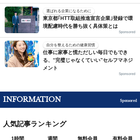
選ばれる企業になるために
東京都｢HTT取組推進宣言企業｣登録で環
境配慮時代を勝ち抜く具体策とは
Sponsored
自分を整えるための健康習慣
仕事に家事と慌ただしい毎日でもでき
る、“完璧じゃなくていい”セルフマネジ
メント
Sponsored
INFORMATION
Sponsored
人気記事ランキング
1時間
週間
無料会員
有料会員