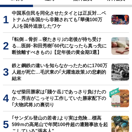
中国系住民を同化させたタイとは正反対…ベ
トナムが各国から非難されても｢華僑100万
人｣を国外追放したワケ
｢転倒→骨折→寝たきり｣の老後が待ち受け
る…医師･和田秀樹｢60代になったら真っ先に
断捨離すべきもの｣【定年後の黄金期3選】
鉄と鋼鉄の違いを知らなかったために1700万
人超が死亡…毛沢東の｢大躍進政策｣の悲劇的
結末
なぜ柴田勝家は｢賤ケ岳｣であっさり負けたの
か…秀吉がこっそり工作していた勝家配下の
｢大物武将｣の裏切り
｢サンダル登山の若者｣より実は危険…標高
599ｍの高尾山で年間100件超の遭難事故を起
こしている"張本人"