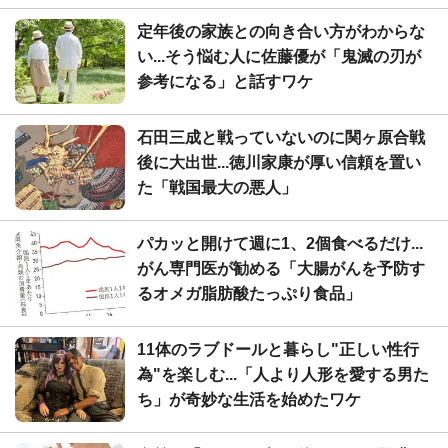
定年後の家族との向き合い方がわからな
い...そう悩む人に佐藤優が「鬼滅の刃が
参考になる」と話すワケ
石田三成と戦っていないのに関ヶ原合戦
後に大出世...徳川家康が厚い信頼を置い
た「戦国最大の悪人」
パカッと開けて週に1、2個食べるだけ...
がん専門医が勧める「大腸がんを予防す
るオメガ脂肪酸たっぷり食品」
11体のラブドールと暮らし"正しい性行
為"を楽しむ...「人より人形を愛する男た
ち」が奇妙な生活を始めたワケ