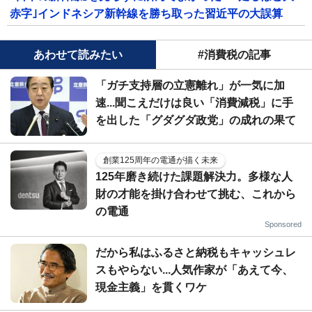
赤字｣インドネシア新幹線を勝ち取った習近平の大誤算
あわせて読みたい
#消費税の記事
「ガチ支持層の立憲離れ」が一気に加
速...聞こえだけは良い「消費減税」に手
を出した「グダグダ政党」の成れの果て
創業125周年の電通が描く未来
125年磨き続けた課題解決力。多様な人
財の才能を掛け合わせて挑む、これから
の電通
Sponsored
だから私はふるさと納税もキャッシュレ
スもやらない...人気作家が「あえて今、
現金主義」を貫くワケ