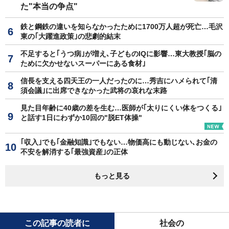
た"本当の争点"
鉄と鋼鉄の違いを知らなかったために1700万人超が死亡…毛沢
東の｢大躍進政策｣の悲劇的結末
不足すると｢うつ病｣が増え､子どものIQに影響…東大教授｢脳の
ために欠かせないスーパーにある食材｣
信長を支える四天王の一人だったのに…秀吉にハメられて｢清
須会議｣に出席できなかった武将の哀れな末路
見た目年齢に40歳の差を生む…医師が｢太りにくい体をつくる｣
と話す1日にわずか10回の"脱ET体操"
｢収入｣でも｢金融知識｣でもない…物価高にも動じない､お金の
不安を解消する｢最強資産｣の正体
もっと見る
この記事の読者に
社会の