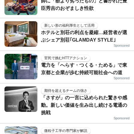
師に「獣より劣ったもの」と書かれた豊
臣秀吉のおぞましき性欲
新しい形の福利厚生として活用
ホテルと別荘の利点を凝縮…経営者が選
ぶシェア別荘｢GLAMDAY STYLE｣
Sponsored
官民で挑むHTTアクション
電力を「へらす・つくる・ためる」で東
京都と企業が歩む持続可能社会への道
Sponsored
期待を超えるチームの強さ
「さすが」の一言に込められた驚きや感
動。新しい価値を生み出し続ける電通の
挑戦
Sponsored
微粒子工学の専門家が解説