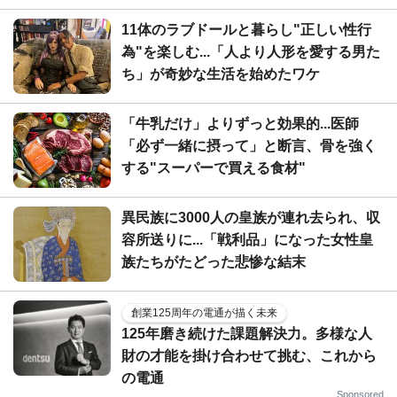
11体のラブドールと暮らし"正しい性行
為"を楽しむ...「人より人形を愛する男た
ち」が奇妙な生活を始めたワケ
「牛乳だけ」よりずっと効果的...医師
「必ず一緒に摂って」と断言、骨を強く
する"スーパーで買える食材"
異民族に3000人の皇族が連れ去られ、収
容所送りに...「戦利品」になった女性皇
族たちがたどった悲惨な結末
創業125周年の電通が描く未来
125年磨き続けた課題解決力。多様な人
財の才能を掛け合わせて挑む、これから
の電通
Sponsored