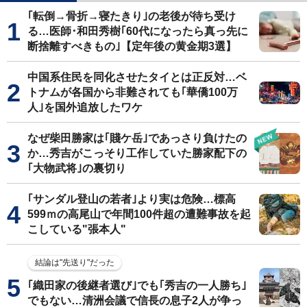
｢転倒→骨折→寝たきり｣の老後が待ち受け
る…医師･和田秀樹｢60代になったら真っ先に
断捨離すべきもの｣【定年後の黄金期3選】
中国系住民を同化させたタイとは正反対…ベ
トナムが各国から非難されても｢華僑100万
人｣を国外追放したワケ
なぜ柴田勝家は｢賤ケ岳｣であっさり負けたの
か…秀吉がこっそり工作していた勝家配下の
｢大物武将｣の裏切り
｢サンダル登山の若者｣より実は危険…標高
599ｍの高尾山で年間100件超の遭難事故を起
こしている"張本人"
結論は"先送り"だった
｢織田家の後継者選び｣でも｢秀吉の一人勝ち｣
でもない…清洲会議で信長の息子2人が争っ