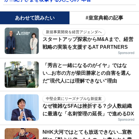
あわせて読みたい
#皇室典範の記事
新規事業開発を経営アジェンダへ
スタートアップ探索からM&Aまで、経営
戦略の実装を支援するAT PARTNERS
Sponsored
「秀吉と一緒になるのがイヤ」ではな
い...お市の方が柴田勝家との自害を選ん
だ"現代人には理解できない"理由
中堅企業にリーズナブルな新提案
なぜ複雑なSFAは挫折する？少人数組織
に最適な「名刺管理の延長」で進めるDX
Sponsored
NHK大河ではとても放送できない...宣教