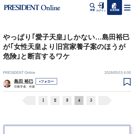
会員登録
検索
ログイン
やっぱり｢愛子天皇｣しかない…島田裕巳
が｢女性天皇より旧宮家養子案のほうが
危険｣と断言するワケ
PRESIDENT Online
2026/05/15 6:00
島田 裕巳
+フォロー
宗教学者、作家
1
2
3
4
5