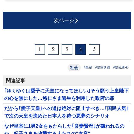
次ページ
1
2
3
4
5
社会
#皇室
#皇室典範
#皇位継承
関連記事
｢ゆくゆくは愛子に天皇になってほしい｣そう願う上皇陛下
の心を無にした…悠仁さま誕生を利用した政府の罪
だから｢愛子天皇｣への道は絶対に阻止すべき…｢国民人気｣
で次の天皇を決めた日本人を待つ悪夢のシナリオ
なぜ皇室に1男2女をもたらした｢良妻賢母｣が嫌われるの
か…紀子さまを攻撃する人たちの"本音"