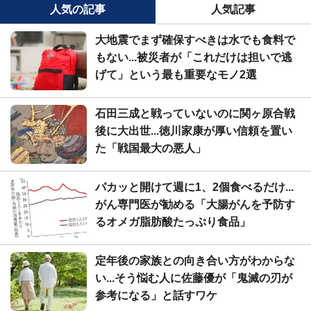
人気の記事
人気記事
大地震でまず確保すべきは水でも食料で
もない...被災者が「これだけは担いで逃
げて」という最も重要なモノ2選
石田三成と戦っていないのに関ヶ原合戦
後に大出世...徳川家康が厚い信頼を置い
た「戦国最大の悪人」
パカッと開けて週に1、2個食べるだけ...
がん専門医が勧める「大腸がんを予防す
るオメガ脂肪酸たっぷり食品」
定年後の家族との向き合い方がわからな
い...そう悩む人に佐藤優が「鬼滅の刃が
参考になる」と話すワケ