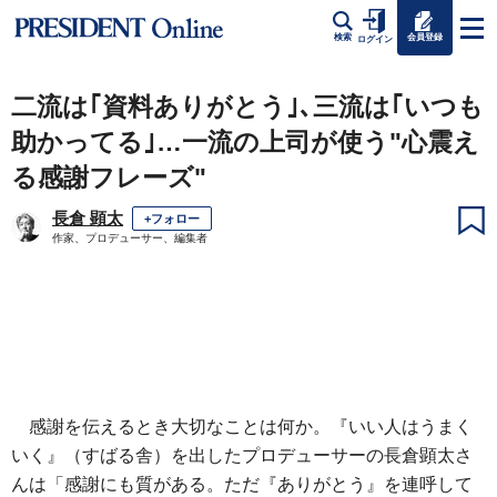
会員登録
検索
ログイン
二流は｢資料ありがとう｣､三流は｢いつも
助かってる｣…一流の上司が使う"心震え
る感謝フレーズ"
長倉 顕太
+フォロー
作家、プロデューサー、編集者
感謝を伝えるとき大切なことは何か。『いい人はうまく
いく』（すばる舎）を出したプロデューサーの長倉顕太さ
んは「感謝にも質がある。ただ『ありがとう』を連呼して