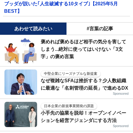
ブッダが説いた｢人生破滅する10タイプ｣【2025年5月
BEST】
あわせて読みたい
#言葉の記事
褒めれば褒めるほど相手の気分を害して
しまう...絶対に使ってはいけない「3文
字」の褒め言葉
中堅企業にリーズナブルな新提案
なぜ複雑なSFAは挫折する？少人数組織
に最適な「名刺管理の延長」で進めるDX
Sponsored
日本企業の新規事業開発の課題
小手先の協業を脱却！オープンイノベー
ションを経営アジェンダにする方法
Sponsored