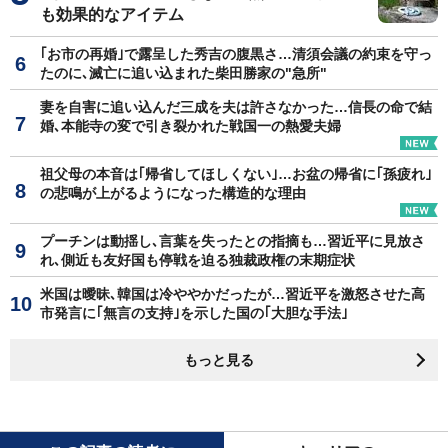
も効果的なアイテム
｢お市の再婚｣で露呈した秀吉の腹黒さ…清須会議の約束を守っ
たのに､滅亡に追い込まれた柴田勝家の"急所"
妻を自害に追い込んだ三成を夫は許さなかった…信長の命で結
婚､本能寺の変で引き裂かれた戦国一の熱愛夫婦
祖父母の本音は｢帰省してほしくない｣…お盆の帰省に｢孫疲れ｣
の悲鳴が上がるようになった構造的な理由
プーチンは動揺し､言葉を失ったとの指摘も…習近平に見放さ
れ､側近も友好国も停戦を迫る独裁政権の末期症状
米国は曖昧､韓国は冷ややかだったが…習近平を激怒させた高
市発言に｢無言の支持｣を示した国の｢大胆な手法｣
もっと見る