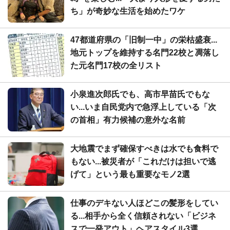
ち」が奇妙な生活を始めたワケ
47都道府県の「旧制一中」の栄枯盛衰...
地元トップを維持する名門22校と凋落し
た元名門17校の全リスト
小泉進次郎氏でも、高市早苗氏でもな
い...いま自民党内で急浮上している「次
の首相」有力候補の意外な名前
大地震でまず確保すべきは水でも食料で
もない...被災者が「これだけは担いで逃
げて」という最も重要なモノ2選
仕事のデキない人ほどこの髪形をしてい
る...相手から全く信頼されない「ビジネ
スで一発アウト」ヘアスタイル3選