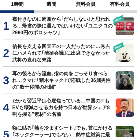
1時間
週間
無料会員
有料会員
襟付きなのに周囲から｢だらしない｣と思われ
る…帰省の際に選んではいけない｢ユニクロの
2990円のポロシャツ｣
信長を支える四天王の一人だったのに…秀吉
にハメられて｢清須会議｣に出席できなかった
武将の哀れな末路
耳の後ろから流血､指の肉をごっそり食べら
れ…クマに｢猪木キック｣で応戦した36歳男性
の"数十秒間の死闘"
だから習近平は心底焦っている…中国のITも
EVも壊滅させる力を持つ日本が世界シェア8
割を握る"素材"の名前
額に貼る｢熱を冷ますシート｣でも､首にかける
｢ネッククーラー｣でもない…熱中症対策に最