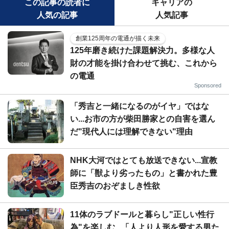
この記事の読者に
キャリアの
人気の記事
人気記事
創業125周年の電通が描く未来
125年磨き続けた課題解決力。多様な人
財の才能を掛け合わせて挑む、これから
の電通
Sponsored
「秀吉と一緒になるのがイヤ」ではな
い...お市の方が柴田勝家との自害を選ん
だ"現代人には理解できない"理由
NHK大河ではとても放送できない...宣教
師に「獣より劣ったもの」と書かれた豊
臣秀吉のおぞましき性欲
11体のラブドールと暮らし"正しい性行
為"を楽しむ...「人より人形を愛する男た