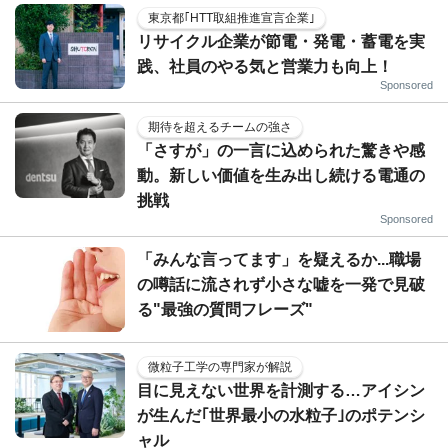
東京都｢HTT取組推進宣言企業｣
リサイクル企業が節電・発電・蓄電を実
践、社員のやる気と営業力も向上！
Sponsored
期待を超えるチームの強さ
「さすが」の一言に込められた驚きや感
動。新しい価値を生み出し続ける電通の
挑戦
Sponsored
「みんな言ってます」を疑えるか...職場
の噂話に流されず小さな嘘を一発で見破
る"最強の質問フレーズ"
微粒子工学の専門家が解説
目に見えない世界を計測する…アイシン
が生んだ｢世界最小の水粒子｣のポテンシ
ャル