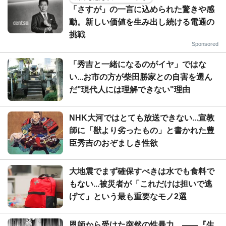
「さすが」の一言に込められた驚きや感
動。新しい価値を生み出し続ける電通の
挑戦
Sponsored
「秀吉と一緒になるのがイヤ」ではな
い...お市の方が柴田勝家との自害を選ん
だ"現代人には理解できない"理由
NHK大河ではとても放送できない...宣教
師に「獣より劣ったもの」と書かれた豊
臣秀吉のおぞましき性欲
大地震でまず確保すべきは水でも食料で
もない...被災者が「これだけは担いで逃
げて」という最も重要なモノ2選
恩師から受けた突然の性暴力。――『生