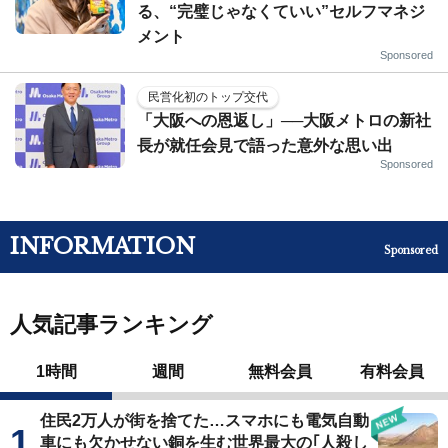
る、“完璧じゃなくていい”セルフマネジ
メント
Sponsored
民営化初のトップ交代
「大阪への恩返し」──大阪メトロの新社
長が就任会見で語った意外な思い出
Sponsored
INFORMATION
Sponsored
人気記事ランキング
1時間
週間
無料会員
有料会員
住民2万人が街を捨てた…スマホにも電気自動
車にも欠かせない銅を生む世界最大の｢人殺し