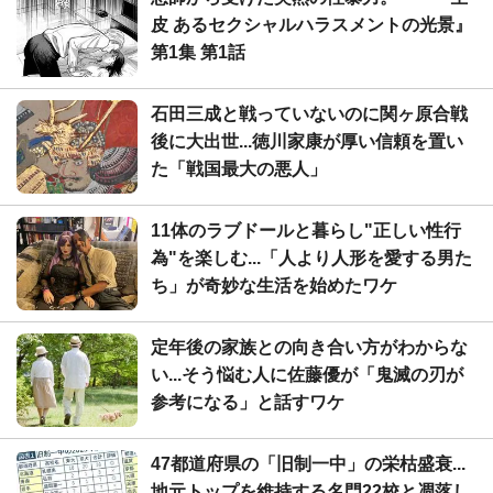
皮 あるセクシャルハラスメントの光景』
第1集 第1話
石田三成と戦っていないのに関ヶ原合戦
後に大出世...徳川家康が厚い信頼を置い
た「戦国最大の悪人」
11体のラブドールと暮らし"正しい性行
為"を楽しむ...「人より人形を愛する男た
ち」が奇妙な生活を始めたワケ
定年後の家族との向き合い方がわからな
い...そう悩む人に佐藤優が「鬼滅の刃が
参考になる」と話すワケ
47都道府県の「旧制一中」の栄枯盛衰...
地元トップを維持する名門22校と凋落し