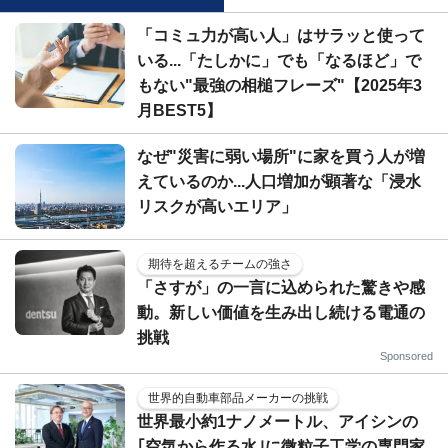
「コミュ力が高い人」はサラッと使って
いる...「たしかに」でも「なるほど」で
もない"最強の相槌フレーズ"【2025年3
月BEST5】
なぜ"災害に弱い場所"に家を買う人が増
えているのか...人口増加が顕著な「浸水
リスクが高いエリア」
期待を超えるチームの強さ
「さすが」の一言に込められた驚きや感
動。新しい価値を生み出し続ける電通の
挑戦
Sponsored
世界的自動車部品メーカーの挑戦
世界最小約1ナノメートル、アイシンの
｢空気から作る水｣に微粒子工学の専門家