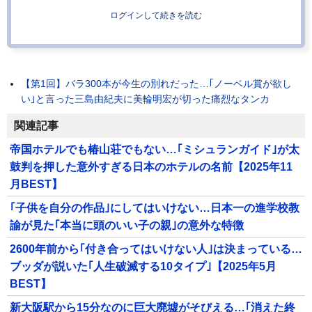
ログインして続きを読む
【第1回】バラ300本が今生の別れだった…｢ノーベル賞が欲し
い｣と言った三島由紀夫に美輪明宏が切った痛烈なタンカ
関連記事
帝国ホテルでも椿山荘でもない…｢ミシュランガイド｣が太
鼓判を押した意外すぎる日本のホテルの名前【2025年11
月BEST】
｢子供を自分の作品｣にしてはいけない…日本一の進学校教
諭が見た｢本当に頭のいい子の親｣の意外な特徴
2600年前から｢付き合ってはいけない人｣は決まっている…
ブッダが説いた｢人生破滅する10タイプ｣【2025年5月
BEST】
新大阪駅から15分なのに巨大廃墟がそびえる…｢消えた終