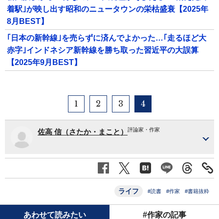
着駅｣が映し出す昭和のニュータウンの栄枯盛衰【2025年
8月BEST】
｢日本の新幹線｣を売らずに済んでよかった…｢走るほど大
赤字｣インドネシア新幹線を勝ち取った習近平の大誤算
【2025年9月BEST】
1
2
3
4
評論家・作家
佐高 信（さたか・まこと）
ライフ
#読書
#作家
#書籍抜粋
あわせて読みたい
#作家の記事