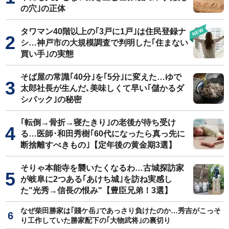
の穴｣の正体
タワマン40階以上の｢3戸に1戸｣は住民登録ナ
シ…神戸市の大規模調査で判明した｢住まない
買い手｣の実態
そば屋の常識｢40分｣を｢5分｣に変えた…ゆで
太郎社長が生んだ､美味しくて早い｢儲かるダ
シパック｣の秘密
｢転倒→骨折→寝たきり｣の老後が待ち受け
る…医師･和田秀樹｢60代になったら真っ先に
断捨離すべきもの｣【定年後の黄金期3選】
そりゃ本能寺を襲いたくなるわ…古城探訪家
が岐阜に2つある｢あけち城｣を訪ね実感し
た"光秀→信長の恨み"【豊臣兄弟！3選】
なぜ柴田勝家は｢賤ケ岳｣であっさり負けたのか…秀吉がこっそ
り工作していた勝家配下の｢大物武将｣の裏切り