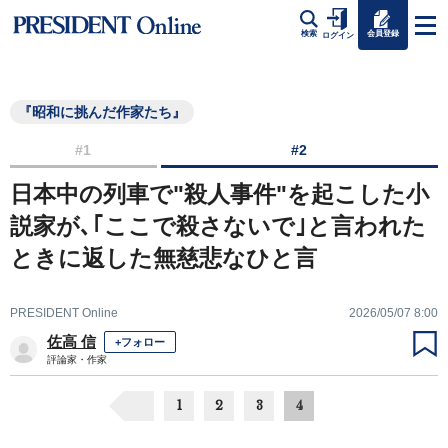
会員登録
検索
ログイン
『昭和に挑んだ作家たち』
#1
#2
日本中の列車で"殺人事件"を起こした小
説家が､｢ここで殺さないで｣と言われた
ときに返した無慈悲なひと言
PRESIDENT Online
2026/05/07 8:00
佐高 信
+フォロー
評論家・作家
1
2
3
4