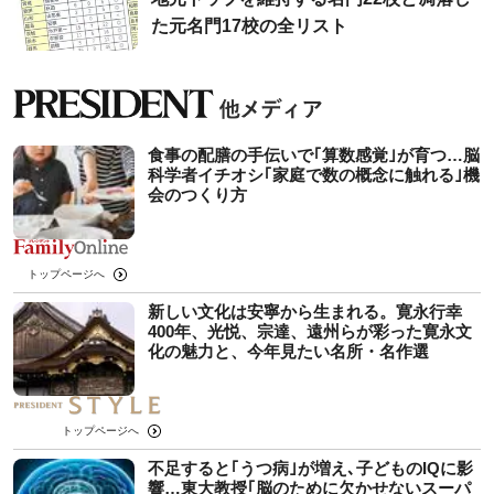
た元名門17校の全リスト
食事の配膳の手伝いで｢算数感覚｣が育つ…脳
科学者イチオシ｢家庭で数の概念に触れる｣機
会のつくり方
トップページへ
新しい文化は安寧から生まれる。寛永行幸
400年、光悦、宗達、遠州らが彩った寛永文
化の魅力と、今年見たい名所・名作選
トップページへ
不足すると｢うつ病｣が増え､子どものIQに影
響…東大教授｢脳のために欠かせないスーパ