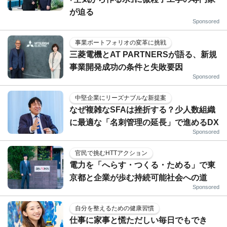
が迫る
Sponsored
事業ポートフォリオの変革に挑戦
三菱電機とAT PARTNERSが語る、新規
事業開発成功の条件と失敗要因
Sponsored
中堅企業にリーズナブルな新提案
なぜ複雑なSFAは挫折する？少人数組織
に最適な「名刺管理の延長」で進めるDX
Sponsored
官民で挑むHTTアクション
電力を「へらす・つくる・ためる」で東
京都と企業が歩む持続可能社会への道
Sponsored
自分を整えるための健康習慣
仕事に家事と慌ただしい毎日でもでき