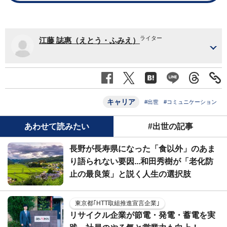
ライター
江藤 誌惠（えとう・ふみえ）
キャリア
#出世
#コミュニケーション
あわせて読みたい
#出世の記事
長野が長寿県になった「食以外」のあま
り語られない要因...和田秀樹が「老化防
止の最良策」と説く人生の選択肢
東京都｢HTT取組推進宣言企業｣
リサイクル企業が節電・発電・蓄電を実