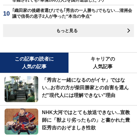
｢織田家の後継者選び｣でも｢秀吉の一人勝ち｣でもない…清洲会
議で信長の息子2人が争った"本当の争点"
もっと見る
この記事の読者に
キャリアの
人気の記事
人気記事
「秀吉と一緒になるのがイヤ」ではな
い...お市の方が柴田勝家との自害を選ん
だ"現代人には理解できない"理由
NHK大河ではとても放送できない...宣教
師に「獣より劣ったもの」と書かれた豊
臣秀吉のおぞましき性欲