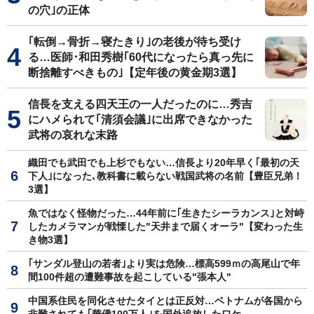
の穴｣の正体
｢転倒→骨折→寝たきり｣の老後が待ち受け
る…医師･和田秀樹｢60代になったら真っ先に
断捨離すべきもの｣【定年後の黄金期3選】
信長を支える四天王の一人だったのに…秀吉
にハメられて｢清須会議｣に出席できなかった
武将の哀れな末路
織田でも武田でも上杉でもない…信長より20年早く｢最初の天
下人｣になった､教科書に載らない戦国武将の名前【豊臣兄弟！
3選】
魚ではなく怪物だった…44年前に｢生きたシーラカンス｣と対峙
したカメラマンが戦慄した"天井まで届くオーラ"【変わった生
き物3選】
｢サンダル登山の若者｣より実は危険…標高599ｍの高尾山で年
間100件超の遭難事故を起こしている"張本人"
中国系住民を同化させたタイとは正反対…ベトナムが各国から
非難されても｢華僑100万人｣を国外追放したワケ