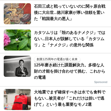
石田三成と戦っていないのに関ヶ原合戦
後に大出世...徳川家康が厚い信頼を置い
た「戦国最大の悪人」
カタツムリは「殻のあるナメクジ」では
ない...日本人が誤解している「カタツム
リ」と「ナメクジ」の意外な関係
創業125周年の電通が描く未来
125年磨き続けた課題解決力。多様な人
財の才能を掛け合わせて挑む、これから
の電通
Sponsored
大地震でまず確保すべきは水でも食料で
もない...被災者が「これだけは担いで逃
げて」という最も重要なモノ2選