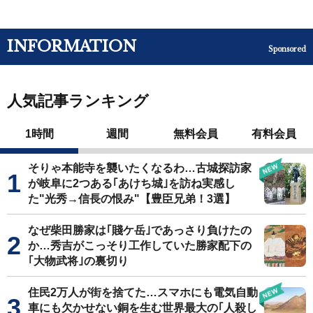
INFORMATION
Sponsored
人気記事ランキング
1時間
週間
無料会員
有料会員
そりゃ本能寺を襲いたくなるわ…古城探訪家
が岐阜に2つある｢あけち城｣を訪ね実感し
た"光秀→信長の恨み"【豊臣兄弟！3選】
なぜ柴田勝家は｢賤ケ岳｣であっさり負けたの
か…秀吉がこっそり工作していた勝家配下の
｢大物武将｣の裏切り
住民2万人が街を捨てた…スマホにも電気自動
車にも欠かせない銅を生む世界最大の｢人殺し