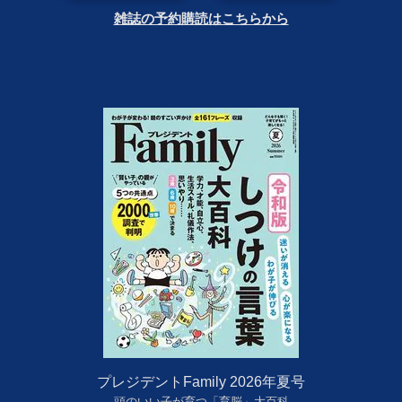
雑誌の予約購読はこちらから
プレジデントFamily 2026年夏号
頭のいい子が育つ「育脳」大百科