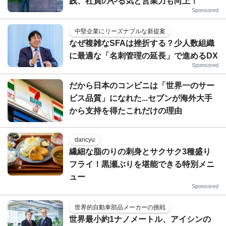
践、社員のやる気と営業力も向上！
Sponsored
中堅企業にリーズナブルな新提案
なぜ複雑なSFAは挫折する？少人数組織
に最適な「名刺管理の延長」で進めるDX
Sponsored
だから日本のコンビニは「世界一のサー
ビス品質」になれた...セブンが海外大手
から支持を得たこれだけの理由
dancyu
繊細な脂のりの刺身とサクサク3種盛り
フライ！黒瀬ぶりを堪能できる特別メニ
ュー
Sponsored
世界的自動車部品メーカーの挑戦
世界最小約1ナノメートル、アイシンの