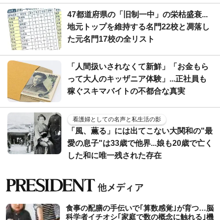
47都道府県の「旧制一中」の栄枯盛衰...
地元トップを維持する名門22校と凋落し
た元名門17校の全リスト
「人間扱いされなくて新鮮」「お金もら
って大人のキッザニア体験」...正社員も
稼ぐスキマバイトの不都合な真実
看護婦としての名声と私生活の影
「風、薫る」には出てこない大関和の"最
愛の息子"は33歳で他界...娘も20歳で亡く
した和に唯一残された存在
食事の配膳の手伝いで｢算数感覚｣が育つ…脳
科学者イチオシ｢家庭で数の概念に触れる｣機