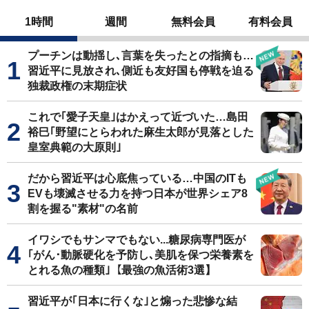
1時間
週間
無料会員
有料会員
プーチンは動揺し､言葉を失ったとの指摘も…
習近平に見放され､側近も友好国も停戦を迫る
独裁政権の末期症状
これで｢愛子天皇｣はかえって近づいた…島田
裕巳｢野望にとらわれた麻生太郎が見落とした
皇室典範の大原則｣
だから習近平は心底焦っている…中国のITも
EVも壊滅させる力を持つ日本が世界シェア8
割を握る"素材"の名前
イワシでもサンマでもない...糖尿病専門医が
｢がん･動脈硬化を予防し､美肌を保つ栄養素を
とれる魚の種類｣【最強の魚活術3選】
習近平が｢日本に行くな｣と煽った悲惨な結