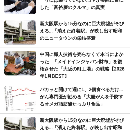
ーリには乗っていない...FPが実際に目に
した「富裕層のクルマ」の真実
新大阪駅から15分なのに巨大廃墟がそび
える...「消えた終着駅」が映し出す昭和
のニュータウンの栄枯盛衰
中国に職人技術を売らなくて本当によか
った...「メイドインジャパン財布」を復
権させた「大阪の町工場」の戦略【2026
年1月BEST】
パカッと開けて週に1、2個食べるだけ...
がん専門医が勧める「大腸がんを予防す
るオメガ脂肪酸たっぷり食品」
新大阪駅から15分なのに巨大廃墟がそび
える...「消えた終着駅」が映し出す昭和