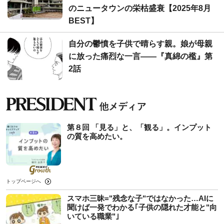
のニュータウンの栄枯盛衰【2025年8月
BEST】
自分の鬱憤を子供で晴らす親。娘が母親
に放った痛烈な一言――『真綿の檻』第
2話
第８回 「見る」と、「観る」。インプット
の質を高めたい。
トップページへ
スマホ三昧="残念な子"ではなかった…AIに
聞けば一発でわかる｢子供の隠れた才能と"向
いている職業"｣