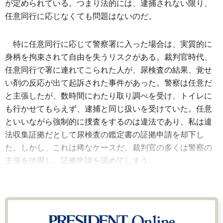
が定められている。つまり法的には、逮捕されない限り、
任意同行に応じなくても問題はないのだ。
特に任意同行に応じて警察署に入った場合は、実質的に
身柄を拘束されて自由を失うリスクがある。裁判官時代、
任意同行で署に連れてこられた人が、尿検査の結果、覚せ
い剤の反応が出て起訴された事件があった。警察は任意だ
と主張したが、数時間にわたり取り調べを受け、トイレに
も行かせてもらえず、逮捕と同じ扱いを受けていた。任意
といいながら強制的に捜査をするのは違法であり、私は違
法収集証拠だとして尿検査の鑑定書の証拠申請を却下し
た。しかし、これは稀なケースだ。裁判官の多くは警察の
主張を信用し、証拠申請を認めてしまう。