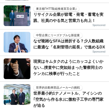
東京都｢HTT取組推進宣言企業｣
リサイクル企業が節電・発電・蓄電を実
践、社員のやる気と営業力も向上！
Sponsored
中堅企業にリーズナブルな新提案
なぜ複雑なSFAは挫折する？少人数組織
に最適な「名刺管理の延長」で進めるDX
Sponsored
現実はキムタクのようにカッコよくいか
ない...捜査中に突如始まった警察同士の
ケンカに検事が行ったこと
世界的自動車部品メーカーの挑戦
世界最小約1ナノメートル、アイシンの
｢空気から作る水｣に微粒子工学の専門家
が迫る