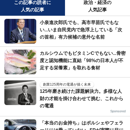
この記事の読者に
政治・経済の
人気の記事
人気記事
小泉進次郎氏でも、高市早苗氏でもな
い...いま自民党内で急浮上している「次
の首相」有力候補の意外な名前
カルシウムでもビタミンCでもない...骨密
度と認知機能に直結「98%の日本人が不
足する栄養素」を取れる食材
創業125周年の電通が描く未来
125年磨き続けた課題解決力。多様な人
財の才能を掛け合わせて挑む、これから
の電通
Sponsored
「本当のお金持ち」はポルシェやフェラ