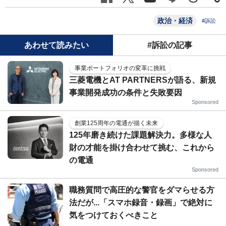
政治・経済
#訴訟
あわせて読みたい
#訴訟の記事
事業ポートフォリオの変革に挑戦
三菱電機とAT PARTNERSが語る、新規
事業開発成功の条件と失敗要因
Sponsored
創業125周年の電通が描く未来
125年磨き続けた課題解決力。多様な人
財の才能を掛け合わせて挑む、これから
の電通
Sponsored
職務質問で高圧的な警官をダマらせる方
法だが...「スマホ録音・録画」で絶対に
気をつけておくべきこと