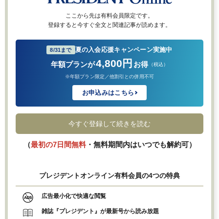
ここから先は有料会員限定です。
登録すると今すぐ全文と関連記事が読めます。
夏の入会応援キャンペーン実施中
8/31まで
4,800円
年額プランが
お得
（税込）
※年額プラン限定／他割引との併用不可
お申込みはこちら
今すぐ登録して続きを読む
（
最初の7日間無料
・無料期間内はいつでも解約可）
プレジデントオンライン有料会員の4つの特典
広告最小化で快適な閲覧
雑誌『プレジデント』が最新号から読み放題