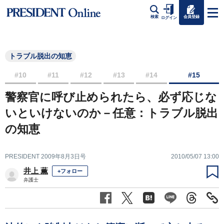
会員登録
検索
ログイン
トラブル脱出の知恵
#10
#11
#12
#13
#14
#15
警察官に呼び止められたら、必ず応じな
いといけないのか－任意：トラブル脱出
の知恵
PRESIDENT 2009年8月3日号
2010/05/07 13:00
井上 薫
+フォロー
弁護士