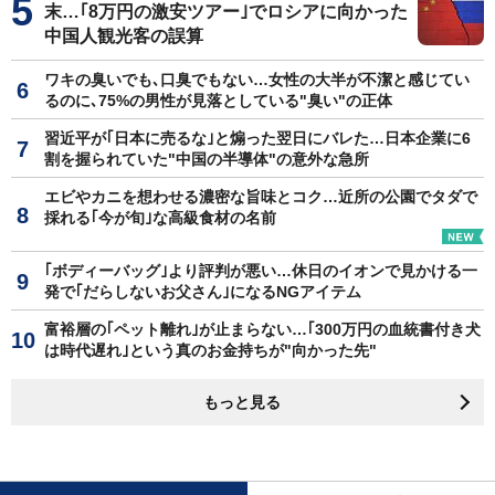
末…｢8万円の激安ツアー｣でロシアに向かった
中国人観光客の誤算
ワキの臭いでも､口臭でもない…女性の大半が不潔と感じてい
るのに､75%の男性が見落としている"臭い"の正体
習近平が｢日本に売るな｣と煽った翌日にバレた…日本企業に6
割を握られていた"中国の半導体"の意外な急所
エビやカニを想わせる濃密な旨味とコク…近所の公園でタダで
採れる｢今が旬｣な高級食材の名前
｢ボディーバッグ｣より評判が悪い…休日のイオンで見かける一
発で｢だらしないお父さん｣になるNGアイテム
富裕層の｢ペット離れ｣が止まらない…｢300万円の血統書付き犬
は時代遅れ｣という真のお金持ちが"向かった先"
もっと見る