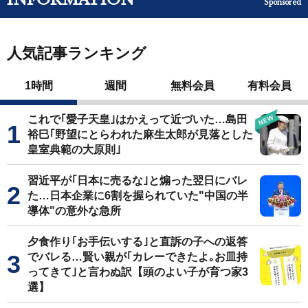
Sponsored
人気記事ランキング
1時間
週間
無料会員
有料会員
これで｢愛子天皇｣はかえって近づいた…島田
裕巳｢野望にとらわれた麻生太郎が見落とした
皇室典範の大原則｣
習近平が｢日本に売るな｣と煽った翌日にバレ
た…日本企業に6割を握られていた"中国の半
導体"の意外な急所
夕食作り｢お手伝いする｣と直訴の子への返答
でバレる…賢い親が｢カレーできたよ｡お皿持
ってきて｣と言わぬ訳【頭のよい子が育つ家3
選】