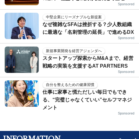
Sponsored
中堅企業にリーズナブルな新提案
なぜ複雑なSFAは挫折する？少人数組織
に最適な「名刺管理の延長」で進めるDX
Sponsored
新規事業開発を経営アジェンダへ
スタートアップ探索からM&Aまで、経営
戦略の実装を支援するAT PARTNERS
Sponsored
自分を整えるための健康習慣
仕事に家事と慌ただしい毎日でもでき
る、“完璧じゃなくていい”セルフマネジ
メント
Sponsored
INFORMATION