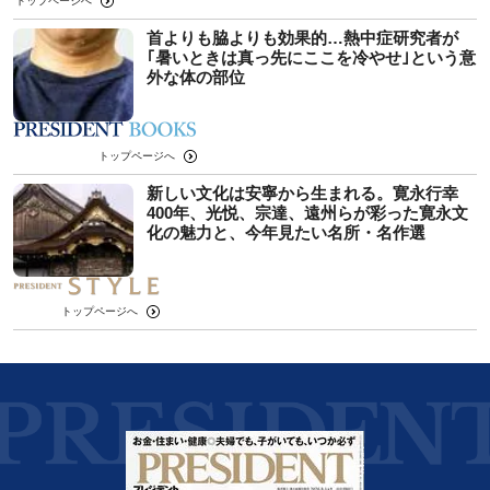
トップページへ
首よりも脇よりも効果的…熱中症研究者が
｢暑いときは真っ先にここを冷やせ｣という意
外な体の部位
トップページへ
新しい文化は安寧から生まれる。寛永行幸
400年、光悦、宗達、遠州らが彩った寛永文
化の魅力と、今年見たい名所・名作選
トップページへ