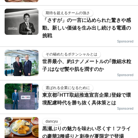
期待を超えるチームの強さ
「さすが」の一言に込められた驚きや感
動。新しい価値を生み出し続ける電通の
挑戦
Sponsored
その秘めたるポテンシャルとは
世界最小、約1ナノメートルの｢微細水粒
子｣はなぜ髪や肌を潤すのか
Sponsored
選ばれる企業になるために
東京都｢HTT取組推進宣言企業｣登録で環
境配慮時代を勝ち抜く具体策とは
Sponsored
dancyu
黒瀬ぶりの魅力を味わい尽くす！フライ
の豪華3種盛りと刺身が夏限定で登場