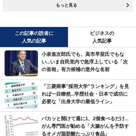
もっと見る
この記事の読者に
ビジネスの
人気の記事
人気記事
小泉進次郎氏でも、高市早苗氏でもな
い...いま自民党内で急浮上している「次
の首相」有力候補の意外な名前
「三菱商事"採用大学"ランキング」を見
れば一目瞭然...学歴社会・日本で成功に
必要な「出身大学の最低ライン」
パカッと開けて週に1、2個食べるだけ...
がん専門医が勧める「大腸がんを予防す
るオメガ脂肪酸たっぷり食品」