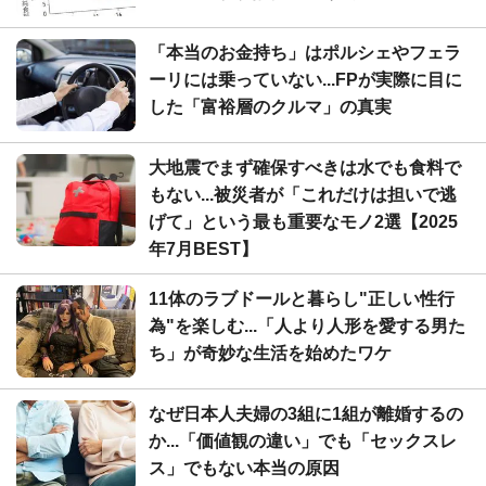
「本当のお金持ち」はポルシェやフェラ
ーリには乗っていない...FPが実際に目に
した「富裕層のクルマ」の真実
大地震でまず確保すべきは水でも食料で
もない...被災者が「これだけは担いで逃
げて」という最も重要なモノ2選【2025
年7月BEST】
11体のラブドールと暮らし"正しい性行
為"を楽しむ...「人より人形を愛する男た
ち」が奇妙な生活を始めたワケ
なぜ日本人夫婦の3組に1組が離婚するの
か...「価値観の違い」でも「セックスレ
ス」でもない本当の原因