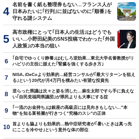
名前を書く紙も整理券もない…フランス人が
日本みたいに｢行列｣に並ばないのに｢順番｣を
守れる謎システム
高市政権にとって｢日本人の生活｣はどうでも
いい…小野田紀美のSNS投稿でわかった｢外国
人政策｣の本当の狙い
｢自宅でゆっくり静養｣はむしろ逆効果…東北大学名誉教授がリ
ハビリの主役に据えた｢腎臓を強くする歩き方｣
NISA､iDeCoより効果的…経営コンサルが｢最大リターンを狙え
る｣という20代が月4万円を積みたい有望な投資先
逆らった県議は次々と姿を消した…麻生太郎ですら手に負えな
い｢自民党福岡県議団｣が県民よりも大事にする掟
｢一流のお金持ち｣は銀座の高級店には見向きもしない…"本
物"を知る富裕層が行きつく"究極のスシ"の正体
首よりも脇よりも効果的…熱中症研究者が｢暑いときは真っ先
にここを冷やせ｣という意外な体の部位