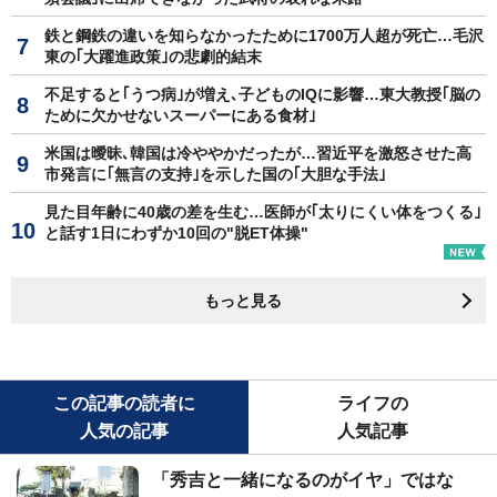
鉄と鋼鉄の違いを知らなかったために1700万人超が死亡…毛沢
東の｢大躍進政策｣の悲劇的結末
不足すると｢うつ病｣が増え､子どものIQに影響…東大教授｢脳の
ために欠かせないスーパーにある食材｣
米国は曖昧､韓国は冷ややかだったが…習近平を激怒させた高
市発言に｢無言の支持｣を示した国の｢大胆な手法｣
見た目年齢に40歳の差を生む…医師が｢太りにくい体をつくる｣
と話す1日にわずか10回の"脱ET体操"
もっと見る
この記事の読者に
ライフの
人気の記事
人気記事
「秀吉と一緒になるのがイヤ」ではな