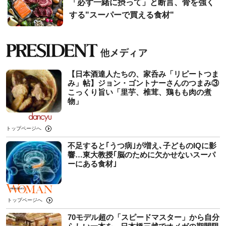
「必ず一緒に摂って」と断言、骨を強く
する"スーパーで買える食材"
【日本酒達人たちの、家呑み「リピートつま
み」帖】ジョン・ゴントナーさんのつまみ③
こっくり旨い「里芋、椎茸、鶏もも肉の煮
物」
トップページへ
不足すると｢うつ病｣が増え､子どものIQに影
響…東大教授｢脳のために欠かせないスーパ
ーにある食材｣
トップページへ
70モデル超の「スピードマスター」から自分