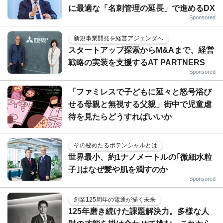
に最適な「名刺管理の延長」で進めるDX
Sponsored
新規事業開発を経営アジェンダへ
スタートアップ探索からM&Aまで、経営
戦略の実装を支援するAT PARTNERS
Sponsored
「ファミレスで子どもに延々と怒号浴び
せる母親と無視する父親」街中で児童虐
待を見たらどうすればいいか
その秘めたるポテンシャルとは
世界最小、約1ナノメートルの｢微細水粒
子｣はなぜ髪や肌を潤すのか
Sponsored
創業125周年の電通が描く未来
125年磨き続けた課題解決力。多様な人