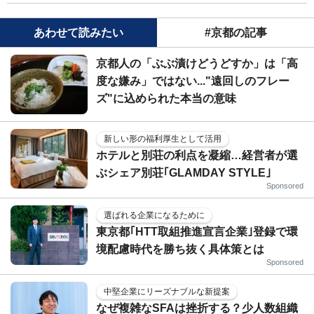
あわせて読みたい
#京都の記事
京都人の「ぶぶ漬けどうどすか」は「高
度な嫌み」ではない..."遠回しのフレー
ズ"に込められた本当の意味
新しい形の福利厚生として活用
ホテルと別荘の利点を凝縮…経営者が選
ぶシェア別荘｢GLAMDAY STYLE｣
Sponsored
選ばれる企業になるために
東京都｢HTT取組推進宣言企業｣登録で環
境配慮時代を勝ち抜く具体策とは
Sponsored
中堅企業にリーズナブルな新提案
なぜ複雑なSFAは挫折する？少人数組織