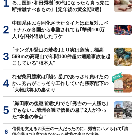
る…医師･和田秀樹｢60代になったら真っ先に
断捨離すべきもの｣【定年後の黄金期3選】
中国系住民を同化させたタイとは正反対…ベ
トナムが各国から非難されても｢華僑100万
人｣を国外追放したワケ
｢サンダル登山の若者｣より実は危険…標高
599ｍの高尾山で年間100件超の遭難事故を起
こしている"張本人"
なぜ柴田勝家は｢賤ケ岳｣であっさり負けたの
か…秀吉がこっそり工作していた勝家配下の
｢大物武将｣の裏切り
｢織田家の後継者選び｣でも｢秀吉の一人勝ち｣
でもない…清洲会議で信長の息子2人が争っ
た"本当の争点"
信長を支える四天王の一人だったのに…秀吉にハメられて｢清
須会議｣に出席できなかった武将の哀れな末路