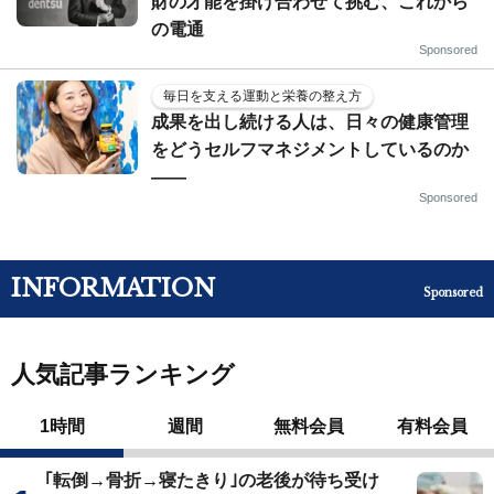
財の才能を掛け合わせて挑む、これから
の電通
Sponsored
毎日を支える運動と栄養の整え方
成果を出し続ける人は、日々の健康管理
をどうセルフマネジメントしているのか
——
Sponsored
INFORMATION
Sponsored
人気記事ランキング
1時間
週間
無料会員
有料会員
｢転倒→骨折→寝たきり｣の老後が待ち受け