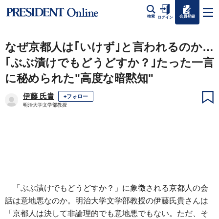
会員登録
検索
ログイン
なぜ京都人は｢いけず｣と言われるのか…
｢ぶぶ漬けでもどうどすか？｣たった一言
に秘められた"高度な暗黙知"
伊藤 氏貴
+フォロー
明治大学文学部教授
「ぶぶ漬けでもどうどすか？」に象徴される京都人の会
話は意地悪なのか。明治大学文学部教授の伊藤氏貴さんは
「京都人は決して非論理的でも意地悪でもない。ただ、そ