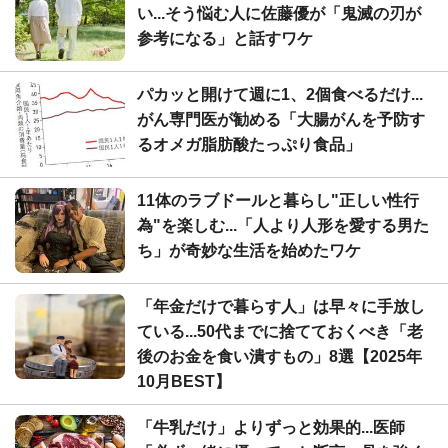
い...そう悩む人に佐藤優が「鬼滅の刃が
参考になる」と話すワケ
パカッと開けて週に1、2個食べるだけ...
がん専門医が勧める「大腸がんを予防す
るオメガ脂肪酸たっぷり食品」
11体のラブドールと暮らし"正しい性行
為"を楽しむ...「人より人形を愛する男た
ち」が奇妙な生活を始めたワケ
「年金だけで暮らす人」は早々に手放し
ている...50代までに捨てておくべき「老
後のお金を食い潰すもの」8選【2025年
10月BEST】
「牛乳だけ」よりずっと効果的...医師