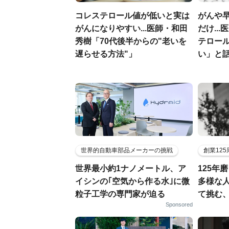
コレステロール値が低いと実は
がんや
がんになりやすい...医師・和田
だけ..
秀樹「70代後半からの"老いを
テロー
遅らせる方法"」
い」と
世界的自動車部品メーカーの挑戦
創業12
世界最小約1ナノメートル、ア
125年
イシンの｢空気から作る水｣に微
多様な
粒子工学の専門家が迫る
て挑む
Sponsored