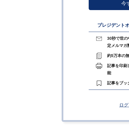
今
プレジデントオ
30秒で世
定メルマガ
約5万本の
記事を印刷
能
記事をブッ
ログ