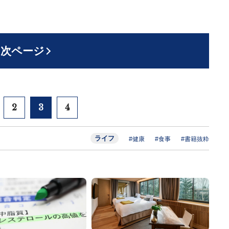
次ページ
2
3
4
ライフ
#健康
#食事
#書籍抜粋