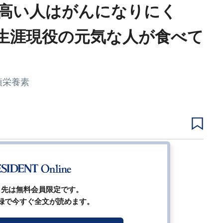
高い人はがんになりにく
｢生涯現役の元気な人が食べて
須栄養素
1
2
3
4
次ページ
ら先は無料会員限定です。
録で今すぐ全文が読めます。