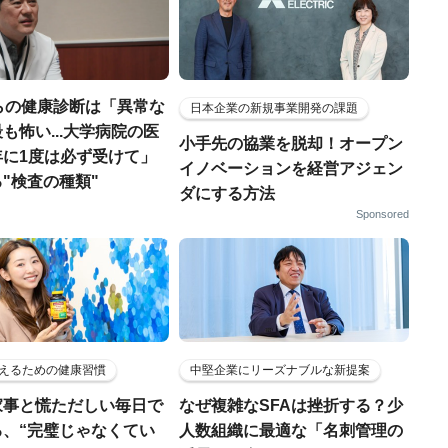
らの健康診断は「異常な
日本企業の新規事業開発の課題
も怖い...大学病院の医
小手先の協業を脱却！オープン
年に1度は必ず受けて」
イノベーションを経営アジェン
"検査の種類"
ダにする方法
Sponsored
えるための健康習慣
中堅企業にリーズナブルな新提案
家事と慌ただしい毎日で
なぜ複雑なSFAは挫折する？少
る、“完璧じゃなくてい
人数組織に最適な「名刺管理の