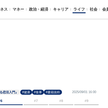
ネス
マネー
政治・経済
キャリア
ライフ
社会
会
2025/09/01 16:00
れる恋活入門』
#健康
#食事
#書籍抜粋
#6
#7
#8
#9