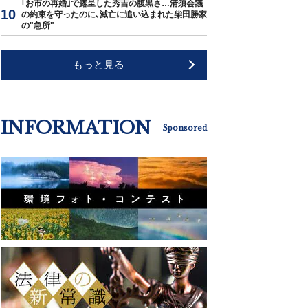
｢お市の再婚｣で露呈した秀吉の腹黒さ…清須会議
の約束を守ったのに､滅亡に追い込まれた柴田勝家
の"急所"
もっと見る
INFORMATION
Sponsored