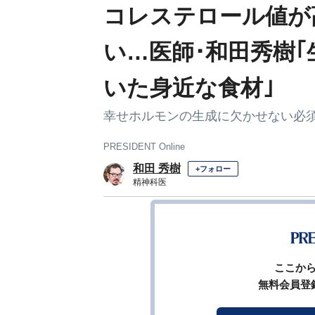
コレステロール値が
い…医師･和田秀樹
いた身近な食材｣
幸せホルモンの生成に欠かせない必
PRESIDENT Online
和田 秀樹
+フォロー
精神科医
前ページ
ここか
無料会員登