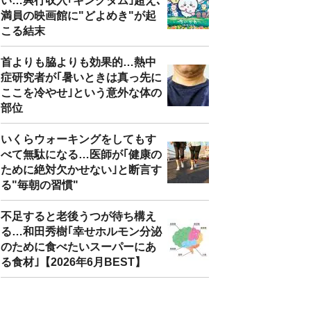
い…興行収入｢キングダム｣超え､
満員の映画館に"どよめき"が起
こる結末
首よりも脇よりも効果的…熱中
症研究者が｢暑いときは真っ先に
ここを冷やせ｣という意外な体の
部位
いくらウォーキングをしてもす
べて無駄になる…医師が｢健康の
ために絶対欠かせない｣と断言す
る"毎朝の習慣"
不足すると老後うつが待ち構え
る…和田秀樹｢幸せホルモン分泌
のために食べたいスーパーにあ
る食材｣【2026年6月BEST】