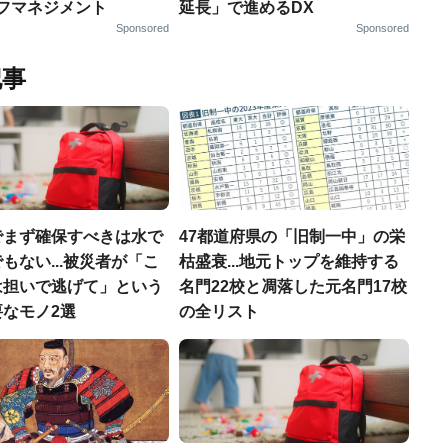
ルフマネジメント
延長」で進めるDX
Sponsored
Sponsored
記事
でまず確保すべきは水で
47都道府県の「旧制一中」の栄
もない...被災者が「こ
枯盛衰...地元トップを維持する
は担いで逃げて」という
名門22校と凋落した元名門17校
なモノ2選
の全リスト