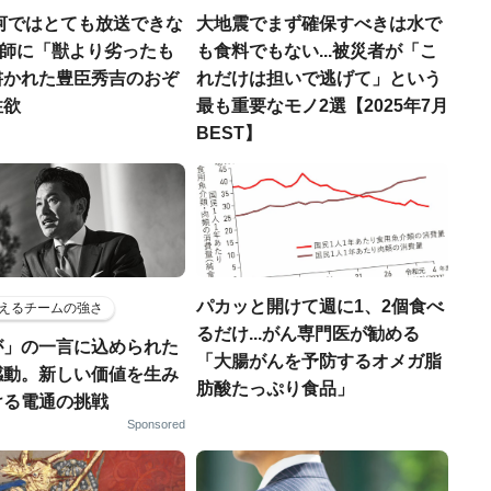
河ではとても放送できな
大地震でまず確保すべきは水で
宣教師に「獣より劣ったも
も食料でもない...被災者が「こ
書かれた豊臣秀吉のおぞ
れだけは担いで逃げて」という
性欲
最も重要なモノ2選【2025年7月
BEST】
パカッと開けて週に1、2個食べ
えるチームの強さ
るだけ...がん専門医が勧める
が」の一言に込められた
「大腸がんを予防するオメガ脂
感動。新しい価値を生み
肪酸たっぷり食品」
ける電通の挑戦
Sponsored