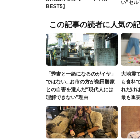
い”セ
BEST5】
この記事の読者に人気の
「秀吉と一緒になるのがイヤ」
大地震
ではない...お市の方が柴田勝家
も食料で
との自害を選んだ"現代人には
れだけ
理解できない"理由
最も重要