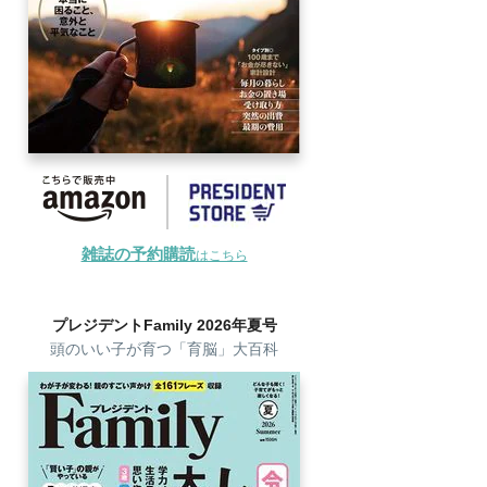
雑誌の予約購読
はこちら
プレジデントFamily 2026年夏号
頭のいい子が育つ「育脳」大百科