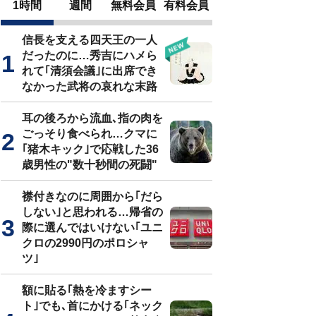
1時間
週間
無料会員
有料会員
信長を支える四天王の一人
だったのに…秀吉にハメら
れて｢清須会議｣に出席でき
なかった武将の哀れな末路
耳の後ろから流血､指の肉を
ごっそり食べられ…クマに
｢猪木キック｣で応戦した36
歳男性の"数十秒間の死闘"
襟付きなのに周囲から｢だら
しない｣と思われる…帰省の
際に選んではいけない｢ユニ
クロの2990円のポロシャ
ツ｣
額に貼る｢熱を冷ますシー
ト｣でも､首にかける｢ネック