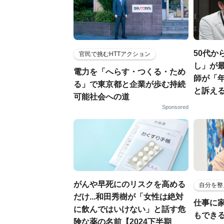
50代か
官民で挑むHTTアクション
し」が最
電力を「へらす・つくる・ため
師が「
る」で東京都と企業が歩む持続
と訴える
可能社会への道
Sponsored
がんや早死にのリスクを高める
自分を整
だけ...和田秀樹が「女性は絶対
仕事に
に飲んではいけない」と話す危
もでき
険な薬の名前【2024下半期