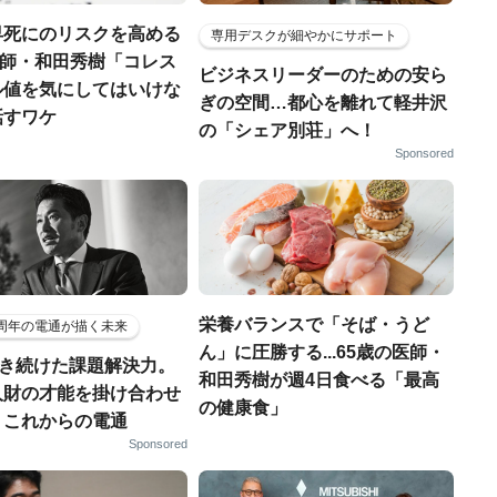
早死にのリスクを高める
専用デスクが細やかにサポート
.医師・和田秀樹「コレス
ビジネスリーダーのための安ら
ル値を気にしてはいけな
ぎの空間…都心を離れて軽井沢
話すワケ
の「シェア別荘」へ！
Sponsored
栄養バランスで「そば・うど
5周年の電通が描く未来
ん」に圧勝する...65歳の医師・
磨き続けた課題解決力。
和田秀樹が週4日食べる「最高
人財の才能を掛け合わせ
の健康食」
、これからの電通
Sponsored