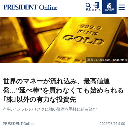
会員登録
検索
ログイン
写真＝iStock.com／brightstars
世界のマネーが流れ込み、最高値連
発…"延べ棒"を買わなくても始められる
｢株｣以外の有力な投資先
有事､インフレのリスクに強い資産を手軽に組み込む
PRESIDENT Online
2025/08/26 9:00