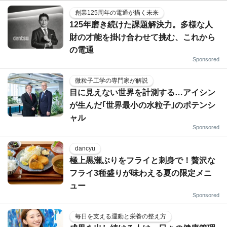
創業125周年の電通が描く未来
125年磨き続けた課題解決力。多様な人
財の才能を掛け合わせて挑む、これから
の電通
Sponsored
微粒子工学の専門家が解説
目に見えない世界を計測する…アイシン
が生んだ｢世界最小の水粒子｣のポテンシ
ャル
Sponsored
dancyu
極上黒瀬ぶりをフライと刺身で！贅沢な
フライ3種盛りが味わえる夏の限定メニ
ュー
Sponsored
毎日を支える運動と栄養の整え方