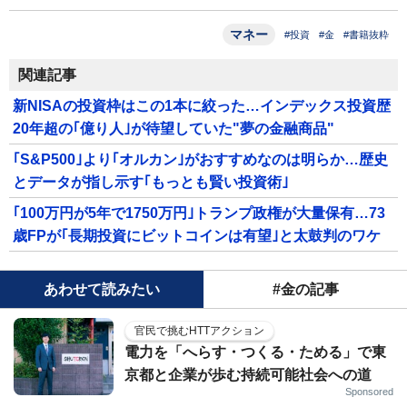
マネー
#投資
#金
#書籍抜粋
関連記事
新NISAの投資枠はこの1本に絞った…インデックス投資歴
20年超の｢億り人｣が待望していた"夢の金融商品"
｢S&P500｣より｢オルカン｣がおすすめなのは明らか…歴史
とデータが指し示す｢もっとも賢い投資術｣
｢100万円が5年で1750万円｣トランプ政権が大量保有…73
歳FPが｢長期投資にビットコインは有望｣と太鼓判のワケ
あわせて読みたい
#金の記事
官民で挑むHTTアクション
電力を「へらす・つくる・ためる」で東
京都と企業が歩む持続可能社会への道
Sponsored