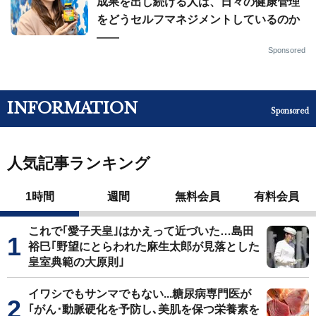
成果を出し続ける人は、日々の健康管理
をどうセルフマネジメントしているのか
——
Sponsored
INFORMATION
Sponsored
人気記事ランキング
1時間
週間
無料会員
有料会員
これで｢愛子天皇｣はかえって近づいた…島田
裕巳｢野望にとらわれた麻生太郎が見落とした
皇室典範の大原則｣
イワシでもサンマでもない...糖尿病専門医が
｢がん･動脈硬化を予防し､美肌を保つ栄養素を