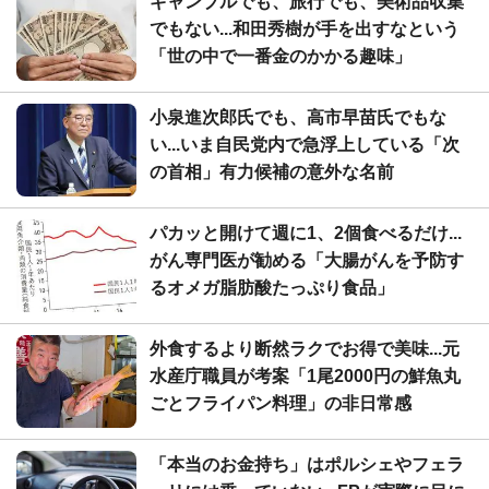
ギャンブルでも、旅行でも、美術品収集
でもない...和田秀樹が手を出すなという
「世の中で一番金のかかる趣味」
小泉進次郎氏でも、高市早苗氏でもな
い...いま自民党内で急浮上している「次
の首相」有力候補の意外な名前
パカッと開けて週に1、2個食べるだけ...
がん専門医が勧める「大腸がんを予防す
るオメガ脂肪酸たっぷり食品」
外食するより断然ラクでお得で美味...元
水産庁職員が考案「1尾2000円の鮮魚丸
ごとフライパン料理」の非日常感
「本当のお金持ち」はポルシェやフェラ