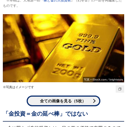
※本稿は、天海源一郎『
株と金の大投資術
』（幻冬舎）の一部を再編集した
ものです。
写真＝iStock.com／brightstars
※写真はイメージです
全ての画像を見る（5枚）
「金投資＝金の延べ棒」ではない