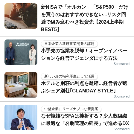
新NISAで「オルカン」「S&P500」だけ
を買うのはおすすめできない...リスク回
避で組み込むべき投資先【2024上半期
BEST5】
日本企業の新規事業開発の課題
小手先の協業を脱却！オープンイノベー
ションを経営アジェンダにする方法
Sponsored
新しい形の福利厚生として活用
ホテルと別荘の利点を凝縮…経営者が選
ぶシェア別荘｢GLAMDAY STYLE｣
Sponsored
中堅企業にリーズナブルな新提案
なぜ複雑なSFAは挫折する？少人数組織
に最適な「名刺管理の延長」で進めるDX
Sponsored