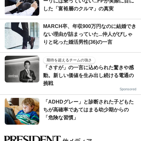
ーリには乗っていない...FPが実際に目に
した「富裕層のクルマ」の真実
MARCH卒、年収900万円なのに結婚でき
ない理由が詰まっていた...仲人がぴしゃ
りと叱った婚活男性(36)の一言
期待を超えるチームの強さ
「さすが」の一言に込められた驚きや感
動。新しい価値を生み出し続ける電通の
挑戦
Sponsored
「ADHDグレー」と診断された子どもた
ちが高確率であてはまる幼少期からの
「危険な習慣」