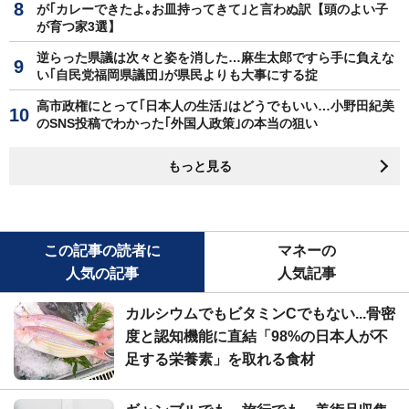
が｢カレーできたよ｡お皿持ってきて｣と言わぬ訳【頭のよい子
が育つ家3選】
逆らった県議は次々と姿を消した…麻生太郎ですら手に負えな
い｢自民党福岡県議団｣が県民よりも大事にする掟
高市政権にとって｢日本人の生活｣はどうでもいい…小野田紀美
のSNS投稿でわかった｢外国人政策｣の本当の狙い
もっと見る
この記事の読者に
マネーの
人気の記事
人気記事
カルシウムでもビタミンCでもない...骨密
度と認知機能に直結「98%の日本人が不
足する栄養素」を取れる食材