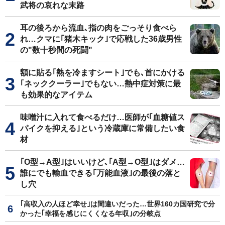
武将の哀れな末路
耳の後ろから流血､指の肉をごっそり食べら
れ…クマに｢猪木キック｣で応戦した36歳男性
の"数十秒間の死闘"
額に貼る｢熱を冷ますシート｣でも､首にかける
｢ネッククーラー｣でもない…熱中症対策に最
も効果的なアイテム
味噌汁に入れて食べるだけ…医師が｢血糖値ス
パイクを抑える｣という冷蔵庫に常備したい食
材
｢O型→A型｣はいいけど､｢A型→O型｣はダメ…
誰にでも輸血できる｢万能血液｣の最後の落と
し穴
｢高収入の人ほど幸せ｣は間違いだった…世界160カ国研究で分
かった｢幸福を感じにくくなる年収｣の分岐点