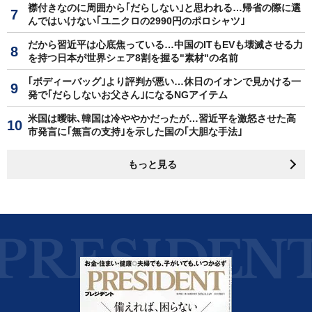
襟付きなのに周囲から｢だらしない｣と思われる…帰省の際に選
んではいけない｢ユニクロの2990円のポロシャツ｣
だから習近平は心底焦っている…中国のITもEVも壊滅させる力
を持つ日本が世界シェア8割を握る"素材"の名前
｢ボディーバッグ｣より評判が悪い…休日のイオンで見かける一
発で｢だらしないお父さん｣になるNGアイテム
米国は曖昧､韓国は冷ややかだったが…習近平を激怒させた高
市発言に｢無言の支持｣を示した国の｢大胆な手法｣
もっと見る