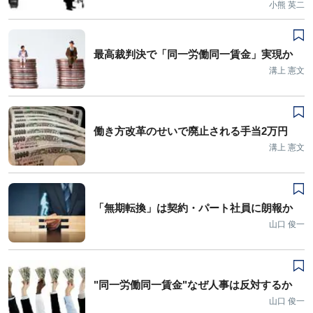
小熊 英二
最高裁判決で「同一労働同一賃金」実現か
溝上 憲文
働き方改革のせいで廃止される手当2万円
溝上 憲文
「無期転換」は契約・パート社員に朗報か
山口 俊一
"同一労働同一賃金"なぜ人事は反対するか
山口 俊一