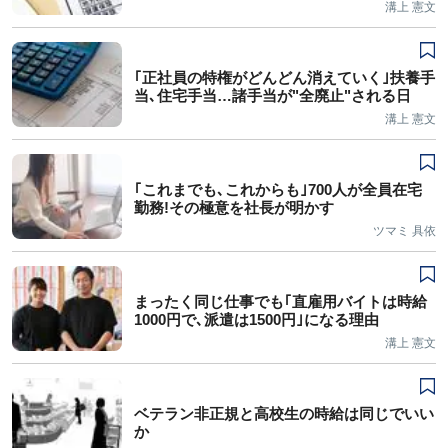
溝上 憲文
｢正社員の特権がどんどん消えていく｣扶養手
当､住宅手当…諸手当が"全廃止"される日
溝上 憲文
｢これまでも､これからも｣700人が全員在宅
勤務!その極意を社長が明かす
ツマミ 具依
まったく同じ仕事でも｢直雇用バイトは時給
1000円で､派遣は1500円｣になる理由
溝上 憲文
ベテラン非正規と高校生の時給は同じでいい
か