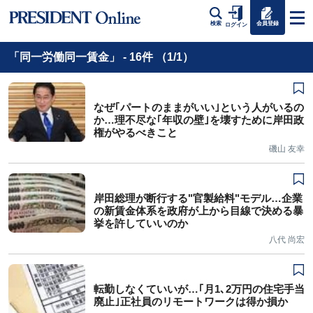
会員登録
検索
ログイン
「同一労働同一賃金」 - 16件 （1/1）
なぜ｢パートのままがいい｣という人がいるの
か…理不尽な｢年収の壁｣を壊すために岸田政
権がやるべきこと
磯山 友幸
岸田総理が断行する"官製給料"モデル…企業
の新賃金体系を政府が上から目線で決める暴
挙を許していいのか
八代 尚宏
転勤しなくていいが…｢月1､2万円の住宅手当
廃止｣正社員のリモートワークは得か損か