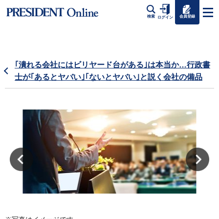
会員登録
検索
ログイン
｢潰れる会社にはビリヤード台がある｣は本当か…行政書
士が｢あるとヤバい｣｢ないとヤバい｣と説く会社の備品