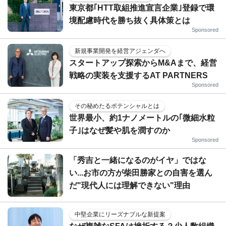
東京都｢HTT取組推進宣言企業｣登録で環
境配慮時代を勝ち抜く具体策とは
Sponsored
新規事業開発を経営アジェンダへ
スタートアップ探索からM&Aまで、経営
戦略の実装を支援するAT PARTNERS
Sponsored
その秘めたるポテンシャルとは
世界最小、約1ナノメートルの｢微細水粒
子｣はなぜ髪や肌を潤すのか
Sponsored
「秀吉と一緒になるのがイヤ」ではな
い...お市の方が柴田勝家との自害を選ん
だ"現代人には理解できない"理由
中堅企業にリーズナブルな新提案