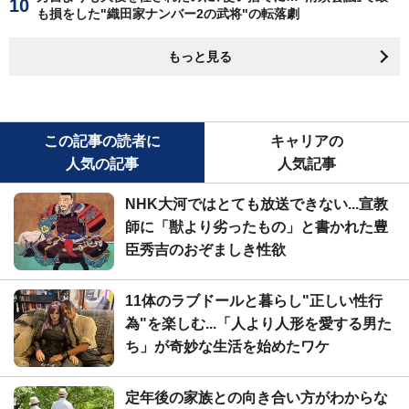
も損をした"織田家ナンバー2の武将"の転落劇
もっと見る
この記事の読者に
キャリアの
人気の記事
人気記事
NHK大河ではとても放送できない...宣教
師に「獣より劣ったもの」と書かれた豊
臣秀吉のおぞましき性欲
11体のラブドールと暮らし"正しい性行
為"を楽しむ...「人より人形を愛する男た
ち」が奇妙な生活を始めたワケ
定年後の家族との向き合い方がわからな