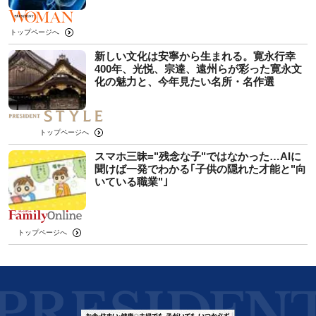
トップページへ
新しい文化は安寧から生まれる。寛永行幸
400年、光悦、宗達、遠州らが彩った寛永文
化の魅力と、今年見たい名所・名作選
トップページへ
スマホ三昧="残念な子"ではなかった…AIに
聞けば一発でわかる｢子供の隠れた才能と"向
いている職業"｣
トップページへ