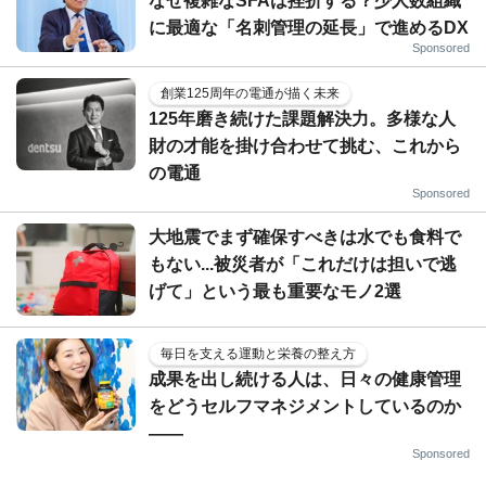
なぜ複雑なSFAは挫折する？少人数組織
に最適な「名刺管理の延長」で進めるDX
Sponsored
創業125周年の電通が描く未来
125年磨き続けた課題解決力。多様な人
財の才能を掛け合わせて挑む、これから
の電通
Sponsored
大地震でまず確保すべきは水でも食料で
もない...被災者が「これだけは担いで逃
げて」という最も重要なモノ2選
毎日を支える運動と栄養の整え方
成果を出し続ける人は、日々の健康管理
をどうセルフマネジメントしているのか
——
Sponsored