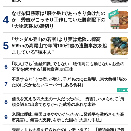
結末
なぜ柴田勝家は｢賤ケ岳｣であっさり負けたの
か…秀吉がこっそり工作していた勝家配下の
｢大物武将｣の裏切り
｢サンダル登山の若者｣より実は危険…標高
599ｍの高尾山で年間100件超の遭難事故を起
こしている"張本人"
｢収入｣でも｢金融知識｣でもない…物価高にも動じない､お金の
不安を解消する｢最強資産｣の正体
不足すると｢うつ病｣が増え､子どものIQに影響…東大教授｢脳の
ために欠かせないスーパーにある食材｣
信長を支える四天王の一人だったのに…秀吉にハメられて｢清
須会議｣に出席できなかった武将の哀れな末路
米国は曖昧､韓国は冷ややかだったが…習近平を激怒させた高
市発言に｢無言の支持｣を示した国の｢大胆な手法｣
秀吉よりも大役を任されたのに､使い捨てに…｢清須会議｣で最