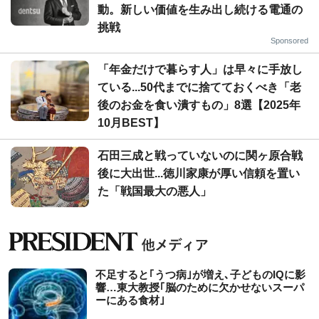
動。新しい価値を生み出し続ける電通の
挑戦
Sponsored
「年金だけで暮らす人」は早々に手放し
ている...50代までに捨てておくべき「老
後のお金を食い潰すもの」8選【2025年
10月BEST】
石田三成と戦っていないのに関ヶ原合戦
後に大出世...徳川家康が厚い信頼を置い
た「戦国最大の悪人」
不足すると｢うつ病｣が増え､子どものIQに影
響…東大教授｢脳のために欠かせないスーパ
ーにある食材｣