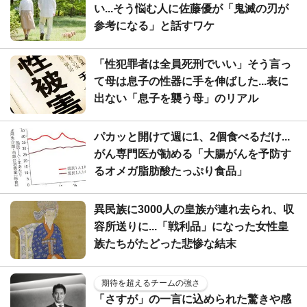
い...そう悩む人に佐藤優が「鬼滅の刃が
参考になる」と話すワケ
「性犯罪者は全員死刑でいい」そう言っ
て母は息子の性器に手を伸ばした...表に
出ない「息子を襲う母」のリアル
パカッと開けて週に1、2個食べるだけ...
がん専門医が勧める「大腸がんを予防す
るオメガ脂肪酸たっぷり食品」
異民族に3000人の皇族が連れ去られ、収
容所送りに...「戦利品」になった女性皇
族たちがたどった悲惨な結末
期待を超えるチームの強さ
「さすが」の一言に込められた驚きや感