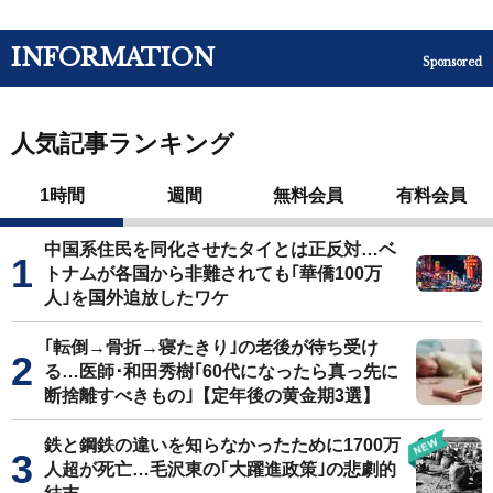
INFORMATION
Sponsored
人気記事ランキング
1時間
週間
無料会員
有料会員
中国系住民を同化させたタイとは正反対…ベ
トナムが各国から非難されても｢華僑100万
人｣を国外追放したワケ
｢転倒→骨折→寝たきり｣の老後が待ち受け
る…医師･和田秀樹｢60代になったら真っ先に
断捨離すべきもの｣【定年後の黄金期3選】
鉄と鋼鉄の違いを知らなかったために1700万
人超が死亡…毛沢東の｢大躍進政策｣の悲劇的