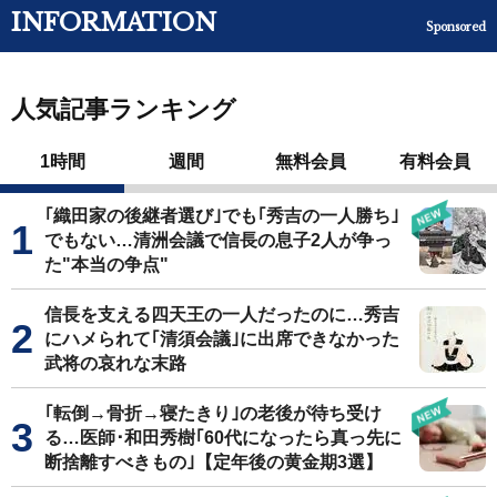
INFORMATION
Sponsored
人気記事ランキング
1時間
週間
無料会員
有料会員
｢織田家の後継者選び｣でも｢秀吉の一人勝ち｣
でもない…清洲会議で信長の息子2人が争っ
た"本当の争点"
信長を支える四天王の一人だったのに…秀吉
にハメられて｢清須会議｣に出席できなかった
武将の哀れな末路
｢転倒→骨折→寝たきり｣の老後が待ち受け
る…医師･和田秀樹｢60代になったら真っ先に
断捨離すべきもの｣【定年後の黄金期3選】