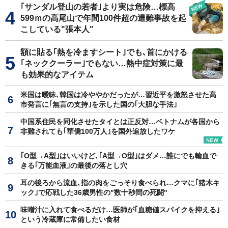
｢サンダル登山の若者｣より実は危険…標高
599ｍの高尾山で年間100件超の遭難事故を起
こしている"張本人"
額に貼る｢熱を冷ますシート｣でも､首にかける
｢ネッククーラー｣でもない…熱中症対策に最
も効果的なアイテム
米国は曖昧､韓国は冷ややかだったが…習近平を激怒させた高
市発言に｢無言の支持｣を示した国の｢大胆な手法｣
中国系住民を同化させたタイとは正反対…ベトナムが各国から
非難されても｢華僑100万人｣を国外追放したワケ
｢O型→A型｣はいいけど､｢A型→O型｣はダメ…誰にでも輸血で
きる｢万能血液｣の最後の落とし穴
耳の後ろから流血､指の肉をごっそり食べられ…クマに｢猪木キ
ック｣で応戦した36歳男性の"数十秒間の死闘"
味噌汁に入れて食べるだけ…医師が｢血糖値スパイクを抑える｣
という冷蔵庫に常備したい食材