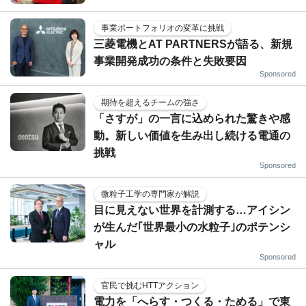
事業ポートフォリオの変革に挑戦
三菱電機とAT PARTNERSが語る、新規
事業開発成功の条件と失敗要因
Sponsored
期待を超えるチームの強さ
「さすが」の一言に込められた驚きや感
動。新しい価値を生み出し続ける電通の
挑戦
Sponsored
微粒子工学の専門家が解説
目に見えない世界を計測する…アイシン
が生んだ｢世界最小の水粒子｣のポテンシ
ャル
Sponsored
官民で挑むHTTアクション
電力を「へらす・つくる・ためる」で東