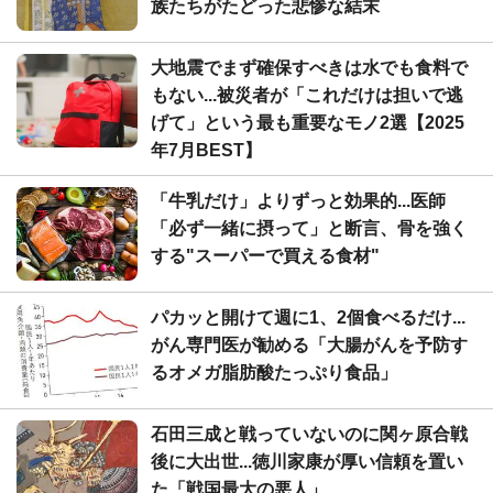
族たちがたどった悲惨な結末
大地震でまず確保すべきは水でも食料で
もない...被災者が「これだけは担いで逃
げて」という最も重要なモノ2選【2025
年7月BEST】
「牛乳だけ」よりずっと効果的...医師
「必ず一緒に摂って」と断言、骨を強く
する"スーパーで買える食材"
パカッと開けて週に1、2個食べるだけ...
がん専門医が勧める「大腸がんを予防す
るオメガ脂肪酸たっぷり食品」
石田三成と戦っていないのに関ヶ原合戦
後に大出世...徳川家康が厚い信頼を置い
た「戦国最大の悪人」