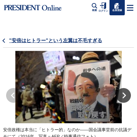
会員登録
検索
ログイン
"安倍はヒトラー"という左翼は不毛すぎる
安倍政権は本当に「ヒトラー的」なのか――国会議事堂前の抗議デ
モにて（2016年、写真＝AFP／時事通信フォト）