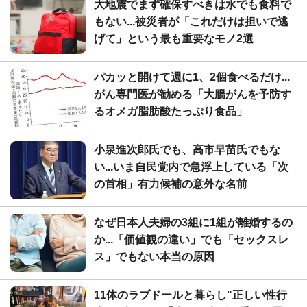
大地震でまず確保すべきは水でも食料で
もない...被災者が「これだけは担いで逃
げて」という最も重要なモノ2選
パカッと開けて週に1、2個食べるだけ...
がん専門医が勧める「大腸がんを予防す
るオメガ脂肪酸たっぷり食品」
小泉進次郎氏でも、高市早苗氏でもな
い...いま自民党内で急浮上している「次
の首相」有力候補の意外な名前
なぜ日本人夫婦の3組に1組が離婚するの
か...「価値観の違い」でも「セックスレ
ス」でもない本当の原因
11体のラブドールと暮らし"正しい性行