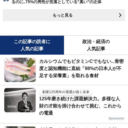
るのに､75%の男性が見落としている"臭い"の正体
もっと見る
この記事の読者に
政治・経済の
人気の記事
人気記事
カルシウムでもビタミンCでもない...骨密
度と認知機能に直結「98%の日本人が不
足する栄養素」を取れる食材
創業125周年の電通が描く未来
125年磨き続けた課題解決力。多様な人
財の才能を掛け合わせて挑む、これから
の電通
Sponsored