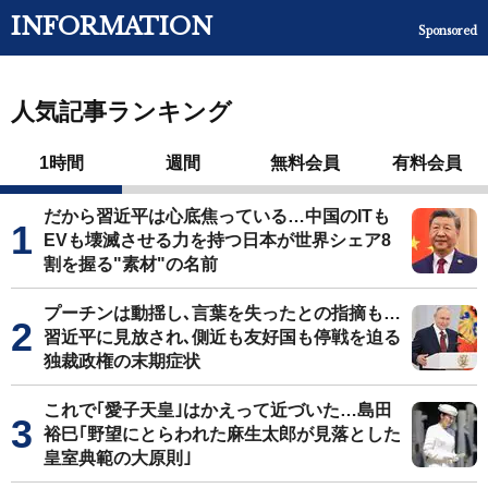
INFORMATION
Sponsored
人気記事ランキング
1時間
週間
無料会員
有料会員
だから習近平は心底焦っている…中国のITも
EVも壊滅させる力を持つ日本が世界シェア8
割を握る"素材"の名前
プーチンは動揺し､言葉を失ったとの指摘も…
習近平に見放され､側近も友好国も停戦を迫る
独裁政権の末期症状
これで｢愛子天皇｣はかえって近づいた…島田
裕巳｢野望にとらわれた麻生太郎が見落とした
皇室典範の大原則｣