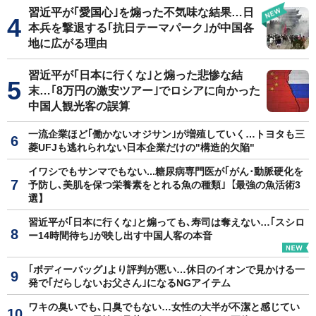
習近平が｢愛国心｣を煽った不気味な結果…日
本兵を撃退する｢抗日テーマパーク｣が中国各
地に広がる理由
習近平が｢日本に行くな｣と煽った悲惨な結
末…｢8万円の激安ツアー｣でロシアに向かった
中国人観光客の誤算
一流企業ほど｢働かないオジサン｣が増殖していく…トヨタも三
菱UFJも逃れられない日本企業だけの"構造的欠陥"
イワシでもサンマでもない...糖尿病専門医が｢がん･動脈硬化を
予防し､美肌を保つ栄養素をとれる魚の種類｣【最強の魚活術3
選】
習近平が｢日本に行くな｣と煽っても､寿司は奪えない…｢スシロ
ー14時間待ち｣が映し出す中国人客の本音
｢ボディーバッグ｣より評判が悪い…休日のイオンで見かける一
発で｢だらしないお父さん｣になるNGアイテム
ワキの臭いでも､口臭でもない…女性の大半が不潔と感じてい