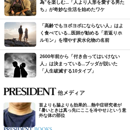
為"を楽しむ...「人より人形を愛する男た
ち」が奇妙な生活を始めたワケ
「高齢でもヨボヨボにならない人」はよ
く食べている...医師が勧める「若返りホ
ルモン」を増やす炭水化物の名前
2600年前から「付き合ってはいけない
人」は決まっている...ブッダが説いた
「人生破滅する10タイプ」
首よりも脇よりも効果的…熱中症研究者が
｢暑いときは真っ先にここを冷やせ｣という意
外な体の部位