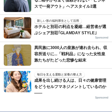
る...相手から全く信頼されない「ビジネ
スで一発アウト」ヘアスタイル3選
新しい形の福利厚生として活用
ホテルと別荘の利点を凝縮…経営者が選
ぶシェア別荘｢GLAMDAY STYLE｣
Sponsored
異民族に3000人の皇族が連れ去られ、収
容所送りに...「戦利品」になった女性皇
族たちがたどった悲惨な結末
毎日を支える運動と栄養の整え方
成果を出し続ける人は、日々の健康管理
をどうセルフマネジメントしているのか
——
Sponsored