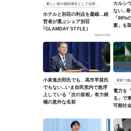
カルシ
新しい形の福利厚生として活用
ない..
ホテルと別荘の利点を凝縮…経
「98%
営者が選ぶシェア別荘
素」を
｢GLAMDAY STYLE｣
Sponsored
小泉進次郎氏でも、高市早苗氏
官民で挑
でもない...いま自民党内で急浮
電力を
上している「次の首相」有力候
る」で
補の意外な名前
可能社