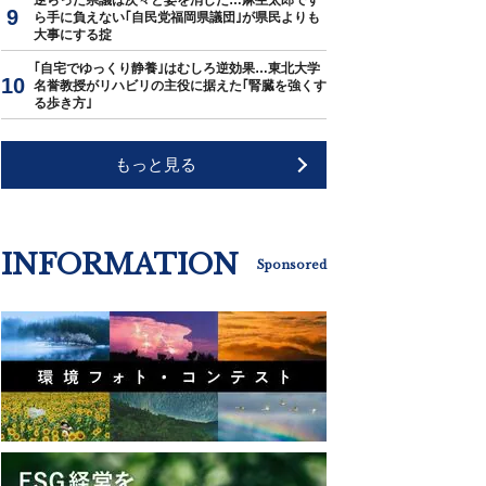
逆らった県議は次々と姿を消した…麻生太郎です
ら手に負えない｢自民党福岡県議団｣が県民よりも
大事にする掟
｢自宅でゆっくり静養｣はむしろ逆効果…東北大学
名誉教授がリハビリの主役に据えた｢腎臓を強くす
る歩き方｣
もっと見る
INFORMATION
Sponsored