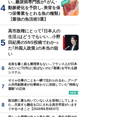
い...糖尿病専門医が｢がん･
動脈硬化を予防し､美背を保
つ栄養素をとれる魚の種類｣
【最強の魚活術3選】
高市政権にとって｢日本人の
生活｣はどうでもいい…小野
田紀美のSNS投稿でわかっ
た｢外国人政策｣の本当の狙
い
名前を書く紙も整理券もない…フランス人が日本
みたいに｢行列｣に並ばないのに｢順番｣を守れる謎
システム
そりゃ仕事のことを一瞬で忘れられるわ…グーグ
ル共同創業者が仕事終わりに没頭していた"特殊な
運動"の正体
政治家に最も向いていない人を首相にしてしまっ
た…天皇すら懸念を口にされる高市早苗がいます
ぐやるべきこと【2026年6月BEST】