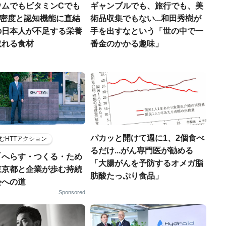
ウムでもビタミンCでも
ギャンブルでも、旅行でも、美
.骨密度と認知機能に直結
術品収集でもない...和田秀樹が
の日本人が不足する栄養
手を出すなという「世の中で一
取れる食材
番金のかかる趣味」
パカッと開けて週に1、2個食べ
むHTTアクション
るだけ...がん専門医が勧める
「へらす・つくる・ため
「大腸がんを予防するオメガ脂
東京都と企業が歩む持続
肪酸たっぷり食品」
会への道
Sponsored