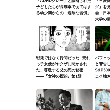
「ADHDグレー」と診断された
「三菱商
子どもたちが高確率であてはま
グ」を見
る幼少期からの「危険な習慣」
会・日
大学の
戦死ではなく拷問だった...売れ
バフェ
っ子女優がヤクザに聞かされ
と警告し
た、尊敬する父の死の秘密
S&P5
――『女神の標的』第1話
こそ強