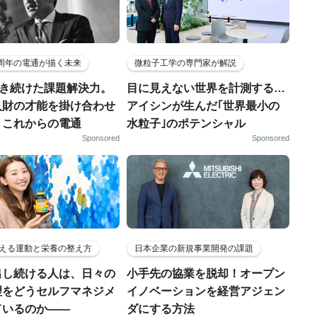
5周年の電通が描く未来
微粒子工学の専門家が解説
磨き続けた課題解決力。
目に見えない世界を計測する…
人財の才能を掛け合わせ
アイシンが生んだ｢世界最小の
、これからの電通
水粒子｣のポテンシャル
Sponsored
Sponsored
える運動と栄養の整え方
日本企業の新規事業開発の課題
出し続ける人は、日々の
小手先の協業を脱却！オープン
理をどうセルフマネジメ
イノベーションを経営アジェン
ているのか——
ダにする方法