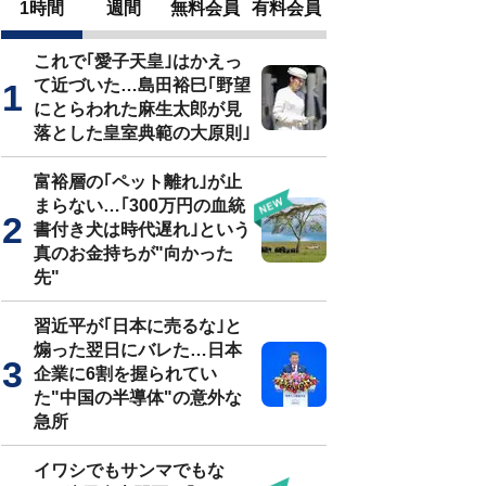
1時間
週間
無料会員
有料会員
これで｢愛子天皇｣はかえっ
て近づいた…島田裕巳｢野望
にとらわれた麻生太郎が見
落とした皇室典範の大原則｣
富裕層の｢ペット離れ｣が止
まらない…｢300万円の血統
書付き犬は時代遅れ｣という
真のお金持ちが"向かった
先"
習近平が｢日本に売るな｣と
煽った翌日にバレた…日本
企業に6割を握られてい
た"中国の半導体"の意外な
急所
イワシでもサンマでもな