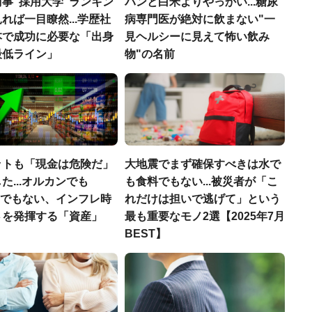
事"採用大学"ランキン
パンと白米よりやっかい...糖尿
れば一目瞭然...学歴社
病専門医が絶対に飲まない"一
本で成功に必要な「出身
見ヘルシーに見えて怖い飲み
最低ライン」
物"の名前
ットも「現金は危険だ」
大地震でまず確保すべきは水で
た...オルカンでも
も食料でもない...被災者が「こ
00でもない、インフレ時
れだけは担いで逃げて」という
さを発揮する「資産」
最も重要なモノ2選【2025年7月
BEST】