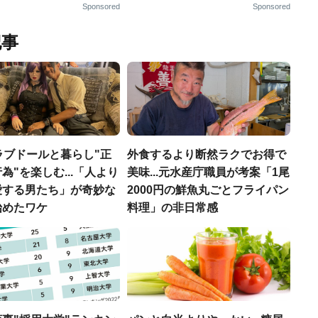
Sponsored
Sponsored
記事
ラブドールと暮らし"正
外食するより断然ラクでお得で
為"を楽しむ...「人より
美味...元水産庁職員が考案「1尾
愛する男たち」が奇妙な
2000円の鮮魚丸ごとフライパン
始めたワケ
料理」の非日常感