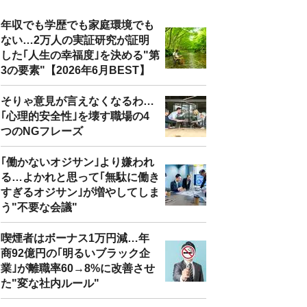
年収でも学歴でも家庭環境でも
ない…2万人の実証研究が証明
した｢人生の幸福度｣を決める"第
3の要素"【2026年6月BEST】
そりゃ意見が言えなくなるわ…
｢心理的安全性｣を壊す職場の4
つのNGフレーズ
｢働かないオジサン｣より嫌われ
る…よかれと思って｢無駄に働き
すぎるオジサン｣が増やしてしま
う"不要な会議"
喫煙者はボーナス1万円減…年
商92億円の｢明るいブラック企
業｣が離職率60→8%に改善させ
た"変な社内ルール"