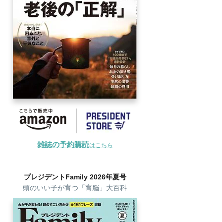
雑誌の予約購読
はこちら
プレジデントFamily 2026年夏号
頭のいい子が育つ「育脳」大百科