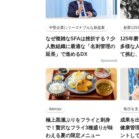
中堅企業にリーズナブルな新提案
創業12
なぜ複雑なSFAは挫折する？少
125年
人数組織に最適な「名刺管理の
多様な
延長」で進めるDX
て挑む
Sponsored
dancyu
毎日を支
極上黒瀬ぶりをフライと刺身
成果を
で！贅沢なフライ3種盛りが味
健康管
わえる夏の限定メニュー
ントし