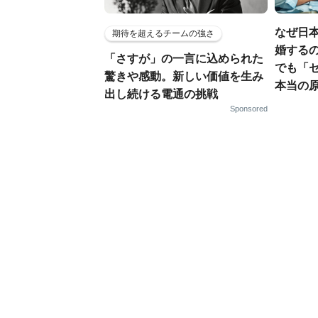
なぜ日本
期待を超えるチームの強さ
婚するの
「さすが」の一言に込められた
でも「
驚きや感動。新しい価値を生み
本当の
出し続ける電通の挑戦
Sponsored