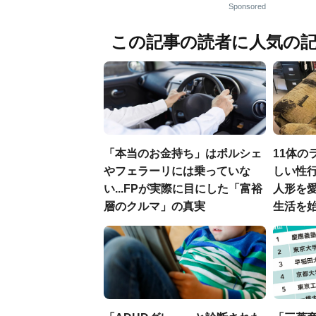
Sponsored
この記事の読者に人気の
「本当のお金持ち」はポルシェ
11体の
やフェラーリには乗っていな
しい性行
い...FPが実際に目にした「富裕
人形を
層のクルマ」の真実
生活を