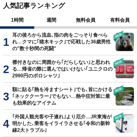
人気記事ランキング
1時間
週間
無料会員
有料会員
耳の後ろから流血､指の肉をごっそり食べら
れ…クマに｢猪木キック｣で応戦した36歳男性
の"数十秒間の死闘"
襟付きなのに周囲から｢だらしない｣と思われ
る…帰省の際に選んではいけない｢ユニクロの
2990円のポロシャツ｣
額に貼る｢熱を冷ますシート｣でも､首にかける
｢ネッククーラー｣でもない…熱中症対策に最
も効果的なアイテム
｢外国人観光客や子連れ｣より厄介…JR東海が
明かした､乗客をイライラさせる｢令和の新幹
線2大トラブル｣