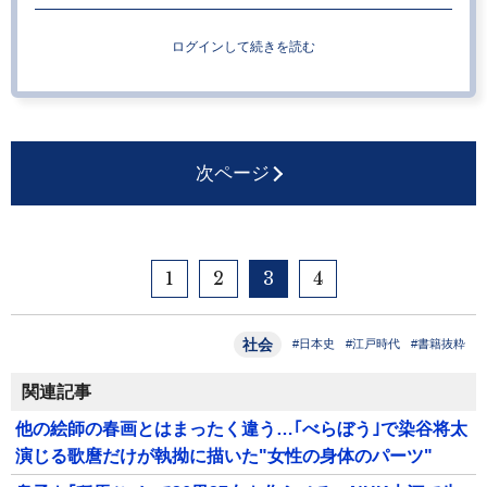
ログインして続きを読む
次ページ
1
2
3
4
社会
#日本史
#江戸時代
#書籍抜粋
関連記事
他の絵師の春画とはまったく違う…｢べらぼう｣で染谷将太
演じる歌麿だけが執拗に描いた"女性の身体のパーツ"