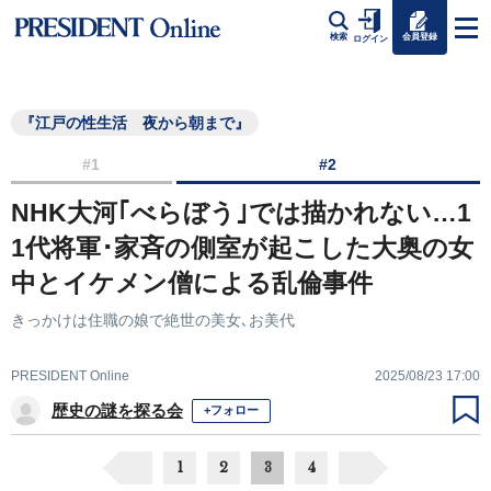
会員登録
検索
ログイン
『江戸の性生活 夜から朝まで』
#1
#2
NHK大河｢べらぼう｣では描かれない…1
1代将軍･家斉の側室が起こした大奥の女
中とイケメン僧による乱倫事件
きっかけは住職の娘で絶世の美女､お美代
PRESIDENT Online
2025/08/23 17:00
歴史の謎を探る会
+フォロー
1
2
3
4