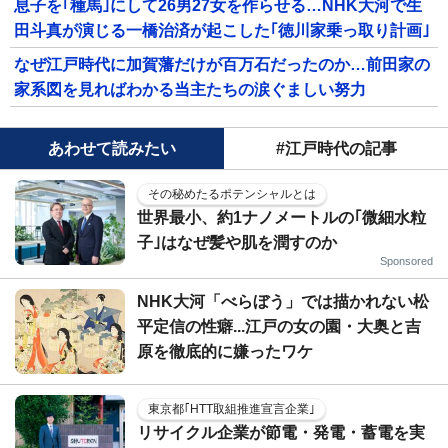
息子を｢種馬｣にして26男27女を作らせる…NHK大河で生
田斗真が演じる一橋治済が起こした｢徳川家乗っ取り計画｣
なぜ江戸時代に加賀藩だけが百万石だったのか…前田家の
家系図を見ればわかる当主たちの涙ぐましい努力
あわせて読みたい
#江戸時代の記事
その秘めたるポテンシャルとは
世界最小、約1ナノメートルの｢微細水粒
子｣はなぜ髪や肌を潤すのか
Sponsored
NHK大河「べらぼう」では描かれない松
平定信の性癖...江戸の女の園・大奥と吉
原を徹底的に嫌ったワケ
東京都｢HTT取組推進宣言企業｣
リサイクル企業が節電・発電・蓄電を実