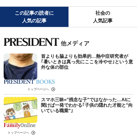
この記事の読者に
社会の
人気の記事
人気記事
首よりも脇よりも効果的…熱中症研究者が
｢暑いときは真っ先にここを冷やせ｣という意
外な体の部位
トップページへ
スマホ三昧="残念な子"ではなかった…AIに
聞けば一発でわかる｢子供の隠れた才能と"向
いている職業"｣
トップページへ