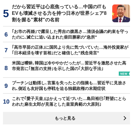
だから習近平は心底焦っている…中国のITも
EVも壊滅させる力を持つ日本が世界シェア8
割を握る"素材"の名前
｢お市の再婚｣で露呈した秀吉の腹黒さ…清須会議の約束を守っ
たのに､滅亡に追い込まれた柴田勝家の"急所"
｢高市早苗の正体｣に国民より先に気づいていた…海外投資家が
｢日本経済を壊す首相｣だと確信した"残念発言"
米国は曖昧､韓国は冷ややかだったが…習近平を激怒させた高
市発言に｢無言の支持｣を示した国の｢大胆な手法｣
プーチンは動揺し､言葉を失ったとの指摘も…習近平に見放さ
れ､側近も友好国も停戦を迫る独裁政権の末期症状
これで｢愛子天皇｣はかえって近づいた…島田裕巳｢野望にとら
われた麻生太郎が見落とした皇室典範の大原則｣
もっと見る