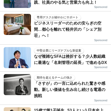
践、社員のやる気と営業力も向上！
Sponsored
専用デスクが細やかにサポート
ビジネスリーダーのための安らぎの空
間…都心を離れて軽井沢の「シェア別
荘」へ！
Sponsored
中堅企業にリーズナブルな新提案
なぜ複雑なSFAは挫折する？少人数組織
に最適な「名刺管理の延長」で進めるDX
Sponsored
期待を超えるチームの強さ
「さすが」の一言に込められた驚きや感
動。新しい価値を生み出し続ける電通の
挑戦
Sponsored
15歳で第1子誕生...53人という日本史上