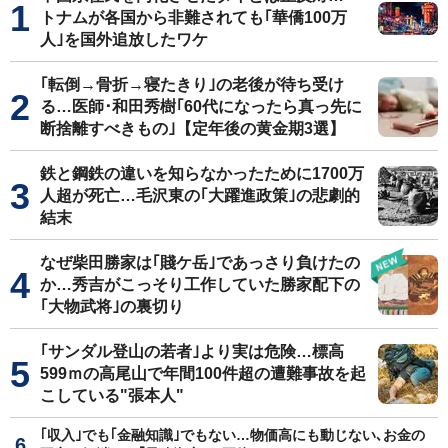
トナムが各国から非難されても｢華僑100万
人｣を国外追放したワケ
｢転倒→骨折→寝たきり｣の老後が待ち受け
る…医師･和田秀樹｢60代になったら真っ先に
断捨離すべきもの｣【定年後の黄金期3選】
鉄と鋼鉄の違いを知らなかったために1700万
人超が死亡…毛沢東の｢大躍進政策｣の悲劇的
結末
なぜ柴田勝家は｢賤ケ岳｣であっさり負けたの
か…秀吉がこっそり工作していた勝家配下の
｢大物武将｣の裏切り
｢サンダル登山の若者｣より実は危険…標高
599ｍの高尾山で年間100件超の遭難事故を起
こしている"張本人"
｢収入｣でも｢金融知識｣でもない…物価高にも動じない､お金の