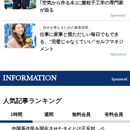
｢空気から作る水｣に微粒子工学の専門家
が迫る
Sponsored
自分を整えるための健康習慣
仕事に家事と慌ただしい毎日でもでき
る、“完璧じゃなくていい”セルフマネジ
メント
Sponsored
INFORMATION
Sponsored
人気記事ランキング
1時間
週間
無料会員
有料会員
中国系住民を同化させたタイとは正反対…ベ