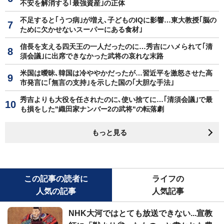
不安を解消する｢最強資産｣の正体
不足すると｢うつ病｣が増え､子どものIQに影響…東大教授｢脳の
ために欠かせないスーパーにある食材｣
信長を支える四天王の一人だったのに…秀吉にハメられて｢清
須会議｣に出席できなかった武将の哀れな末路
米国は曖昧､韓国は冷ややかだったが…習近平を激怒させた高
市発言に｢無言の支持｣を示した国の｢大胆な手法｣
秀吉よりも大役を任されたのに､使い捨てに…｢清須会議｣で最
も損をした"織田家ナンバー2の武将"の転落劇
もっと見る
この記事の読者に
ライフの
人気の記事
人気記事
NHK大河ではとても放送できない...宣教