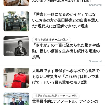
ぶシェア別荘｢GLAMDAY STYLE｣
Sponsored
「秀吉と一緒になるのがイヤ」ではな
い...お市の方が柴田勝家との自害を選ん
だ"現代人には理解できない"理由
期待を超えるチームの強さ
「さすが」の一言に込められた驚きや感
動。新しい価値を生み出し続ける電通の
挑戦
Sponsored
大地震でまず確保すべきは水でも食料で
もない...被災者が「これだけは担いで逃
げて」という最も重要なモノ2選
世界的自動車部品メーカーの挑戦
世界最小約1ナノメートル、アイシンの