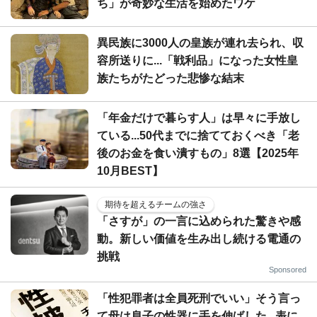
ち」が奇妙な生活を始めたワケ
異民族に3000人の皇族が連れ去られ、収
容所送りに...「戦利品」になった女性皇
族たちがたどった悲惨な結末
「年金だけで暮らす人」は早々に手放し
ている...50代までに捨てておくべき「老
後のお金を食い潰すもの」8選【2025年
10月BEST】
期待を超えるチームの強さ
「さすが」の一言に込められた驚きや感
動。新しい価値を生み出し続ける電通の
挑戦
Sponsored
「性犯罪者は全員死刑でいい」そう言っ
て母は息子の性器に手を伸ばした...表に