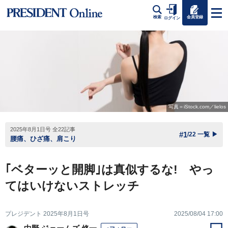
会員登録
検索
ログイン
写真＝iStock.com／lielos
2025年8月1日号 全22記事
#1
/22 一覧
▶
腰痛、ひざ痛、肩こり
｢ベターッと開脚｣は真似するな! やっ
てはいけないストレッチ
プレジデント 2025年8月1日号
2025/08/04 17:00