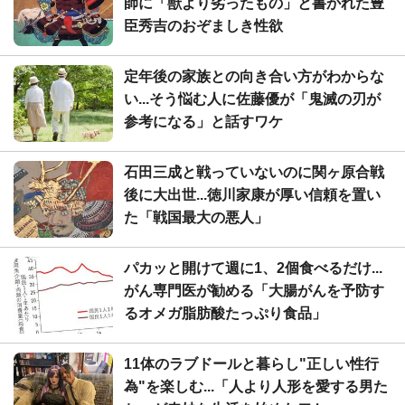
師に「獣より劣ったもの」と書かれた豊
臣秀吉のおぞましき性欲
定年後の家族との向き合い方がわからな
い...そう悩む人に佐藤優が「鬼滅の刃が
参考になる」と話すワケ
石田三成と戦っていないのに関ヶ原合戦
後に大出世...徳川家康が厚い信頼を置い
た「戦国最大の悪人」
パカッと開けて週に1、2個食べるだけ...
がん専門医が勧める「大腸がんを予防す
るオメガ脂肪酸たっぷり食品」
11体のラブドールと暮らし"正しい性行
為"を楽しむ...「人より人形を愛する男た