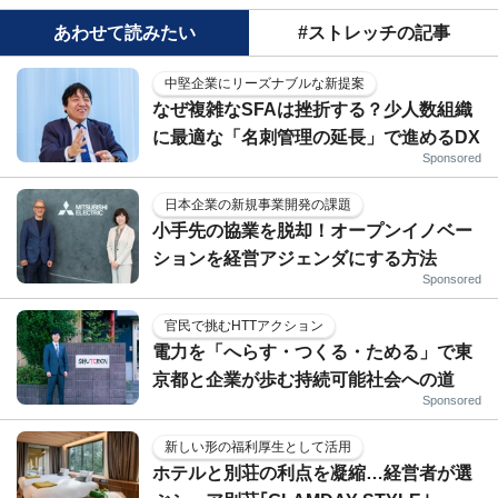
あわせて読みたい
#ストレッチの記事
中堅企業にリーズナブルな新提案
なぜ複雑なSFAは挫折する？少人数組織
に最適な「名刺管理の延長」で進めるDX
Sponsored
日本企業の新規事業開発の課題
小手先の協業を脱却！オープンイノベー
ションを経営アジェンダにする方法
Sponsored
官民で挑むHTTアクション
電力を「へらす・つくる・ためる」で東
京都と企業が歩む持続可能社会への道
Sponsored
新しい形の福利厚生として活用
ホテルと別荘の利点を凝縮…経営者が選