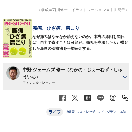
（構成＝西川修一 イラストレーション＝中川紀子）
腰痛、ひざ痛、肩こり
なぜ痛みはなかなか消えないのか。本当の原因を知れ
ば、自力で直すことは可能だ。痛みを克服した人が満足
した最新の治療法を一挙紹介する。
中野 ジェームズ 修一（なかの・じぇーむず・しゅ
ういち）
フィジカルトレーナー
ライフ
#健康
#ストレッチ
#プレジデント本誌