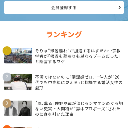
会員登録する
ランキング
1
そりゃ"帰省離れ"が加速するはずだわ…宗教
学者が｢帰省も墓参りも単なるブームだった｣
と断言するワケ
2
不潔ではないのに｢清潔感ゼロ｣…仲人が｢20
代でも中高年に見える｣と指摘する婚活女性の
髪形
3
｢風､薫る｣佐野晶哉が演じるシマケンめぐる切
ない史実…大関和が"獄中プロポーズ"された
のに身を引いた理由