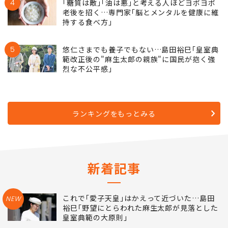
4
｢糖質は敵｣｢油は悪｣と考える人ほどヨボヨボ
老後を招く…専門家｢脳とメンタルを健康に維
持する食べ方｣
5
悠仁さまでも養子でもない…島田裕巳｢皇室典
範改正後の"麻生太郎の親族"に国民が抱く強
烈な不公平感｣
ランキングをもっとみる
新着記事
これで｢愛子天皇｣はかえって近づいた…島田
NEW
裕巳｢野望にとらわれた麻生太郎が見落とした
皇室典範の大原則｣