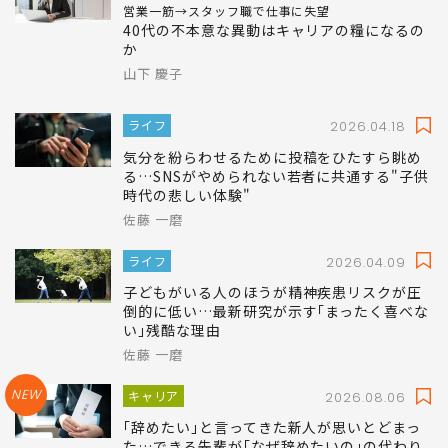
営業一筋→スタッフ職で仕事に失望
40代の不本意な異動はキャリアの糧になるの
か
山下 慶子
ライフ
2026.04.18
気分を紛らわせるために投稿をひたすら眺め
る…SNSがやめられない若者に共通する"子供
時代の悲しい体験"
佐藤 一磨
ライフ
2026.04.09
子どもがいる人のほうが精神疾患リスクが圧
倒的に低い…最新研究が示す｢まったく喜べな
い｣残酷な理由
佐藤 一磨
NEW
キャリア
2026.08.06
｢辞めたい｣と言ってきた新人が思いとどまっ
た…できる先輩が｢なぜ辞めたいの｣の代わり