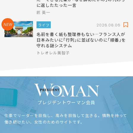
に返したたった一言
匠 英一
NEW
ライフ
2026.08.06
名前を書く紙も整理券もない…フランス人が
日本みたいに｢行列｣に並ばないのに｢順番｣を
守れる謎システム
トレオレル美智子
プレジデントウーマン会員
仕事でリーダーを目指し、高みを目指して生きる。情熱を持って
働き続けたい、女性のためのサイトです。