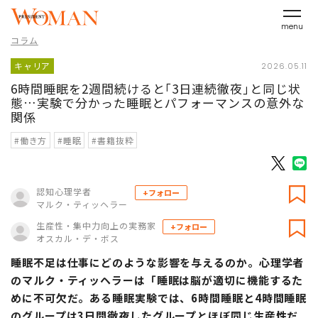
menu
コラム
キャリア
2026.05.11
6時間睡眠を2週間続けると｢3日連続徹夜｣と同じ状
態…実験で分かった睡眠とパフォーマンスの意外な
関係
#働き方
#睡眠
#書籍抜粋
認知心理学者
+フォロー
マルク・ティッヘラー
生産性・集中力向上の実務家
+フォロー
オスカル・デ・ボス
睡眠不足は仕事にどのような影響を与えるのか。心理学者
のマルク・ティッヘラーは「睡眠は脳が適切に機能するた
めに不可欠だ。ある睡眠実験では、6時間睡眠と4時間睡眠
のグループは3日間徹夜したグループとほぼ同じ生産性だ