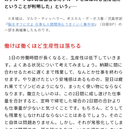
ということが判明した」という――。
※本稿は、マルク・ティッヘラー，オスカル・デ・ボス著／児島修訳
『
脳をオフにせよ 仕事も人間関係もうまくいく集中術
』（日経BP）の
一部を再編集したものです。
働けば働くほど生産性は落ちる
1日の労働時間が長くなると、生産性は低下していきま
す。よくある状況について考えてみましょう。納期に間に
合わせるために遅くまで残業して、なんとか仕事を終わら
せます。やり遂げたという安堵感はあるものの、翌日は疲
れ果ててゾンビのようになり、まったく使い物にならなく
なります。腹立たしいのは、この2日間に成し遂げた仕事
量を合計すると、定時で帰宅した場合の2日間の合計より
も仕事量が少ないと気づくことです。もちろん、どうして
も残業をしなければならないことはあるでしょう。そのこ
と自体は問題ありません。しかし、それが常態化してしま