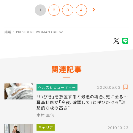
1
2
3
4
掲載： PRESIDENT WOMAN Online
関連記事
ヘルス＆ビューティー
2026.05.03
｢いびき｣を放置すると最悪の場合､死に至る…
耳鼻科医が｢今夜､確認して｣と呼びかける"理
想的な枕の高さ"
木村 至信
キャリア
2019.10.23