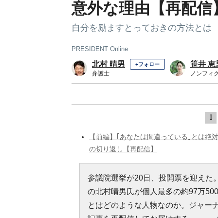
意外な理由【再配信
自分を励ますとっておきの方法とは
PRESIDENT Online
北村 晴男
笹井 恵
+フォロー
弁護士
ノンフィ
1
【前編】｢あなたは間違っている｣とは絶
の切り返し【再配信】
参議院選挙が20日、投開票を迎えた
の北村晴男氏が個人最多の約97万5
とはどのような人物なのか。ジャー