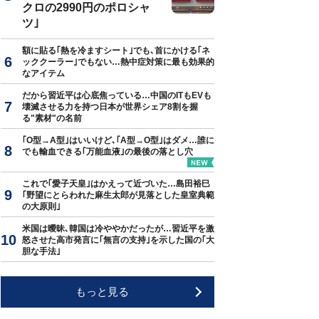
クロの2990円のポロシャ
ツ｣
額に貼る｢熱を冷ますシート｣でも､首にかける｢ネ
ッククーラー｣でもない…熱中症対策に最も効果的
なアイテム
だから習近平は心底焦っている…中国のITもEVも
壊滅させる力を持つ日本が世界シェア8割を握
る"素材"の名前
｢O型→A型｣はいいけど､｢A型→O型｣はダメ…誰に
でも輸血できる｢万能血液｣の最後の落とし穴
これで｢愛子天皇｣はかえって近づいた…島田裕巳
｢野望にとらわれた麻生太郎が見落とした皇室典範
の大原則｣
米国は曖昧､韓国は冷ややかだったが…習近平を激
怒させた高市発言に｢無言の支持｣を示した国の｢大
胆な手法｣
もっと見る