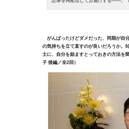
記事を再配信してお届けする――。（
がんばったけどダメだった、同期が自
の気持ちを立て直すのが良いだろうか。8
士に、自分を励ますとっておきの方法を
子 後編／全2回）