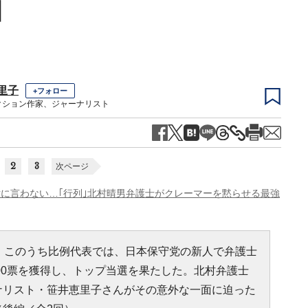
】
里子
+フォロー
クション作家、ジャーナリスト
2
3
次ページ
対に言わない…｢行列｣北村晴男弁護士がクレーマーを黙らせる最強
。このうち比例代表では、日本保守党の新人で弁護士
000票を獲得し、トップ当選を果たした。北村弁護士
ナリスト・笹井恵里子さんがその意外な一面に迫った