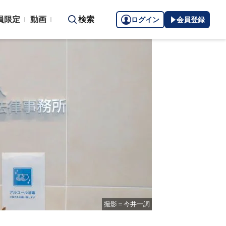
員限定
動画
検索
ログイン
会員登録
撮影＝今井一詞