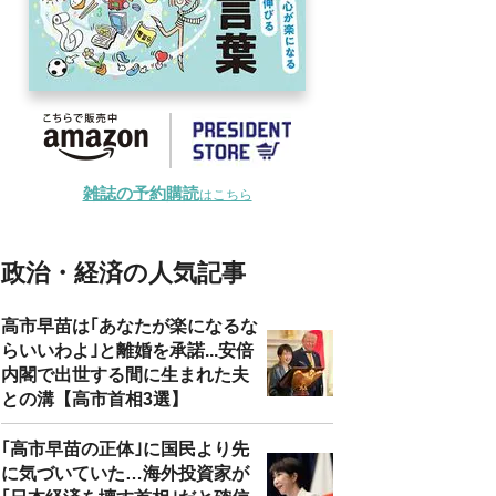
雑誌の予約購読
はこちら
政治・経済の人気記事
高市早苗は｢あなたが楽になるな
らいいわよ｣と離婚を承諾...安倍
内閣で出世する間に生まれた夫
との溝【高市首相3選】
｢高市早苗の正体｣に国民より先
に気づいていた…海外投資家が