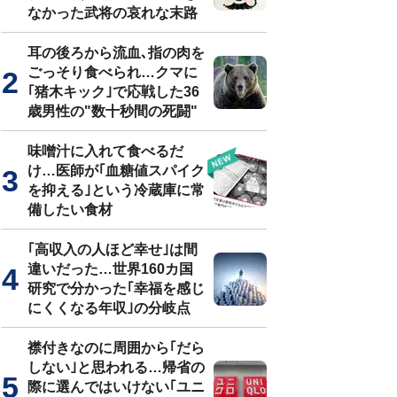
なかった武将の哀れな末路
耳の後ろから流血､指の肉を
ごっそり食べられ…クマに
｢猪木キック｣で応戦した36
歳男性の"数十秒間の死闘"
味噌汁に入れて食べるだ
け…医師が｢血糖値スパイク
を抑える｣という冷蔵庫に常
備したい食材
｢高収入の人ほど幸せ｣は間
違いだった…世界160カ国
研究で分かった｢幸福を感じ
にくくなる年収｣の分岐点
襟付きなのに周囲から｢だら
しない｣と思われる…帰省の
際に選んではいけない｢ユニ