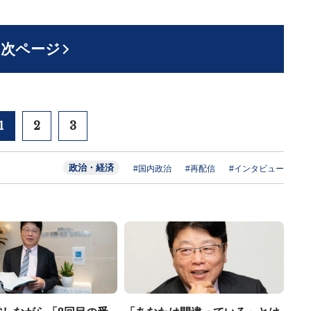
次ページ
1
2
3
政治・経済
#国内政治
#再配信
#インタビュー