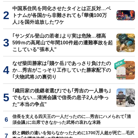
中国系住民を同化させたタイとは正反対…ベ
トナムが各国から非難されても｢華僑100万
人｣を国外追放したワケ
｢サンダル登山の若者｣より実は危険…標高
599ｍの高尾山で年間100件超の遭難事故を起
こしている"張本人"
なぜ柴田勝家は｢賤ケ岳｣であっさり負けたの
か…秀吉がこっそり工作していた勝家配下の
｢大物武将｣の裏切り
｢織田家の後継者選び｣でも｢秀吉の一人勝ち｣
でもない…清洲会議で信長の息子2人が争っ
た"本当の争点"
信長を支える四天王の一人だったのに…秀吉にハメられて｢清
須会議｣に出席できなかった武将の哀れな末路
鉄と鋼鉄の違いを知らなかったために1700万人超が死亡…毛沢