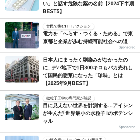
い」と話す危険な薬の名前【2024下半期
BEST5】
官民で挑むHTTアクション
電力を「へらす・つくる・ためる」で東
京都と企業が歩む持続可能社会への道
Sponsored
日本人にまったく馴染みがなかったの
に...デパ地下で1日300キロもバカ売れし
て国民的惣菜になった「珍味」とは
【2025年9月BEST】
微粒子工学の専門家が解説
目に見えない世界を計測する…アイシン
が生んだ｢世界最小の水粒子｣のポテンシ
ャル
Sponsored
中堅企業にリーズナブルな新提案