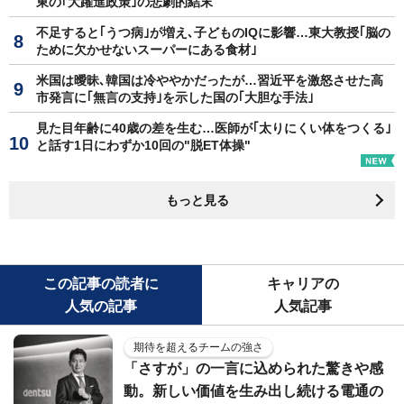
東の｢大躍進政策｣の悲劇的結末
不足すると｢うつ病｣が増え､子どものIQに影響…東大教授｢脳の
ために欠かせないスーパーにある食材｣
米国は曖昧､韓国は冷ややかだったが…習近平を激怒させた高
市発言に｢無言の支持｣を示した国の｢大胆な手法｣
見た目年齢に40歳の差を生む…医師が｢太りにくい体をつくる｣
と話す1日にわずか10回の"脱ET体操"
もっと見る
この記事の読者に
キャリアの
人気の記事
人気記事
期待を超えるチームの強さ
「さすが」の一言に込められた驚きや感
動。新しい価値を生み出し続ける電通の