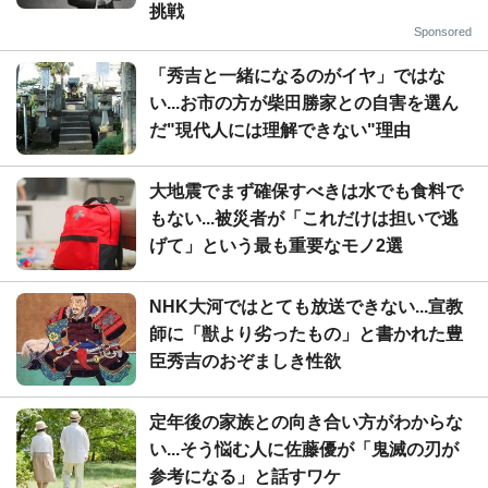
挑戦
Sponsored
「秀吉と一緒になるのがイヤ」ではな
い...お市の方が柴田勝家との自害を選ん
だ"現代人には理解できない"理由
大地震でまず確保すべきは水でも食料で
もない...被災者が「これだけは担いで逃
げて」という最も重要なモノ2選
NHK大河ではとても放送できない...宣教
師に「獣より劣ったもの」と書かれた豊
臣秀吉のおぞましき性欲
定年後の家族との向き合い方がわからな
い...そう悩む人に佐藤優が「鬼滅の刃が
参考になる」と話すワケ