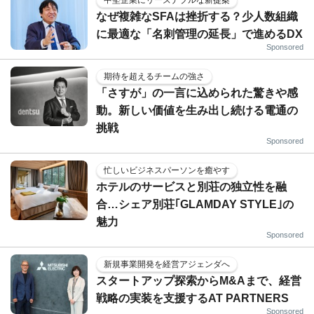
なぜ複雑なSFAは挫折する？少人数組織
に最適な「名刺管理の延長」で進めるDX
Sponsored
期待を超えるチームの強さ
「さすが」の一言に込められた驚きや感
動。新しい価値を生み出し続ける電通の
挑戦
Sponsored
忙しいビジネスパーソンを癒やす
ホテルのサービスと別荘の独立性を融
合…シェア別荘｢GLAMDAY STYLE｣の
魅力
Sponsored
新規事業開発を経営アジェンダへ
スタートアップ探索からM&Aまで、経営
戦略の実装を支援するAT PARTNERS
Sponsored