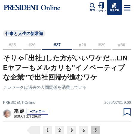
会員登録
検索
ログイン
仕事と人生の新常識
#25
#26
#27
#28
#29
#30
そりゃ｢出社｣した方がいいワケだ…LIN
Eヤフーもメルカリも"イノベーティブ
な企業"で出社回帰が進むワケ
テレワークは過去の人間関係を消費している
PRESIDENT Online
2025/07/31 9:00
宗 健
+フォロー
麗澤大学工学部教授
1
2
3
4
5