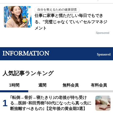
自分を整えるための健康習慣
仕事に家事と慌ただしい毎日でもでき
る、“完璧じゃなくていい”セルフマネジ
メント
Sponsored
INFORMATION
Sponsored
人気記事ランキング
1時間
週間
無料会員
有料会員
｢転倒→骨折→寝たきり｣の老後が待ち受け
る…医師･和田秀樹｢60代になったら真っ先に
断捨離すべきもの｣【定年後の黄金期3選】