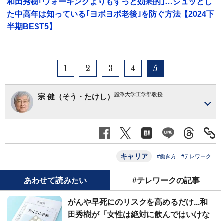
和田秀樹｢ウォーキングよりもずっと効果的｣…シュッとし
た中高年は知っている｢ヨボヨボ老後｣を防ぐ方法【2024下
半期BEST5】
1
2
3
4
5
麗澤大学工学部教授
宗 健（そう・たけし）
キャリア
#働き方
#テレワーク
あわせて読みたい
#テレワークの記事
がんや早死にのリスクを高めるだけ...和
田秀樹が「女性は絶対に飲んではいけな