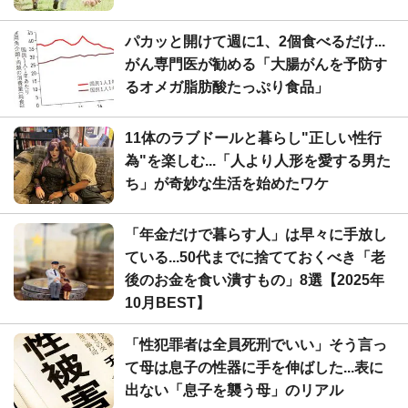
パカッと開けて週に1、2個食べるだけ...
がん専門医が勧める「大腸がんを予防す
るオメガ脂肪酸たっぷり食品」
11体のラブドールと暮らし"正しい性行
為"を楽しむ...「人より人形を愛する男た
ち」が奇妙な生活を始めたワケ
「年金だけで暮らす人」は早々に手放し
ている...50代までに捨てておくべき「老
後のお金を食い潰すもの」8選【2025年
10月BEST】
「性犯罪者は全員死刑でいい」そう言っ
て母は息子の性器に手を伸ばした...表に
出ない「息子を襲う母」のリアル