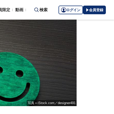
員限定
動画
検索
ログイン
会員登録
写真＝iStock.com／designer491