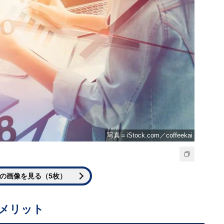
写真＝iStock.com／coffeekai
の画像を見る（5枚）
メリット