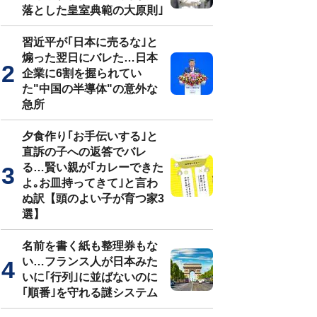
落とした皇室典範の大原則｣
習近平が｢日本に売るな｣と
煽った翌日にバレた…日本
企業に6割を握られてい
た"中国の半導体"の意外な
急所
夕食作り｢お手伝いする｣と
直訴の子への返答でバレ
る…賢い親が｢カレーできた
よ｡お皿持ってきて｣と言わ
ぬ訳【頭のよい子が育つ家3
選】
名前を書く紙も整理券もな
い…フランス人が日本みた
いに｢行列｣に並ばないのに
｢順番｣を守れる謎システム