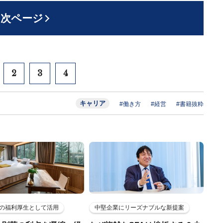
次ページ
2
3
4
キャリア
#働き方
#経営
#書籍抜粋
の福利厚生として活用
中堅企業にリーズナブルな新提案