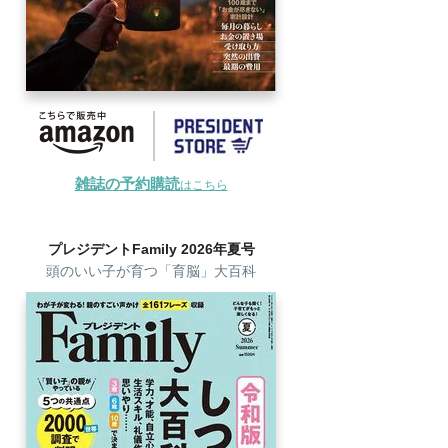
雑誌の予約購読
はこちら
プレジデントFamily 2026年夏号
頭のいい子が育つ「育脳」大百科