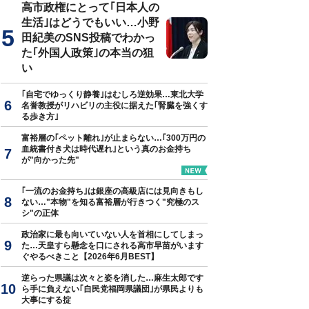
高市政権にとって｢日本人の
生活｣はどうでもいい…小野
田紀美のSNS投稿でわかっ
た｢外国人政策｣の本当の狙
い
｢自宅でゆっくり静養｣はむしろ逆効果…東北大学
名誉教授がリハビリの主役に据えた｢腎臓を強くす
る歩き方｣
富裕層の｢ペット離れ｣が止まらない…｢300万円の
血統書付き犬は時代遅れ｣という真のお金持ち
が"向かった先"
｢一流のお金持ち｣は銀座の高級店には見向きもし
ない…"本物"を知る富裕層が行きつく"究極のス
シ"の正体
政治家に最も向いていない人を首相にしてしまっ
た…天皇すら懸念を口にされる高市早苗がいます
ぐやるべきこと【2026年6月BEST】
逆らった県議は次々と姿を消した…麻生太郎です
ら手に負えない｢自民党福岡県議団｣が県民よりも
大事にする掟