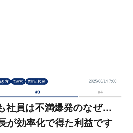
2025/06/14 7:00
働き方
#経営
#書籍抜粋
#3
#4
も社員は不満爆発のなぜ…
長が効率化で得た利益です