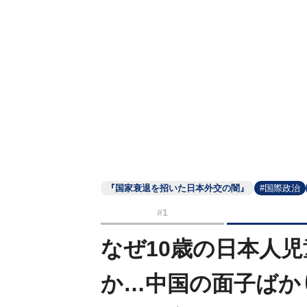
『国家衰退を招いた日本外交の闇』
#国際政治
#1
なぜ10歳の日本人
か…中国の面子ばか