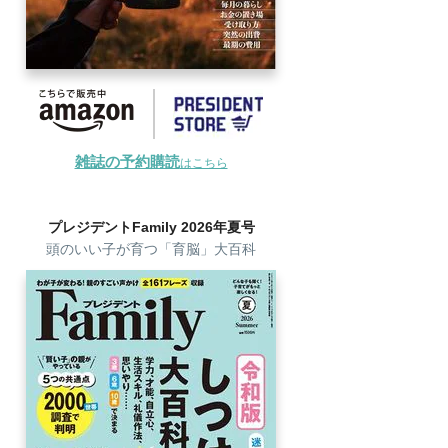
雑誌の予約購読
はこちら
プレジデントFamily 2026年夏号
頭のいい子が育つ「育脳」大百科