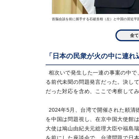
首脳会談を前に握手する石破首相（左）と中国の習近平国家
全て
「日本の民衆が火の中に連れ
相次いで発生した一連の事案の中で
る前代未聞の問題発言だった。決し
だった対応を含め、ここで考察して
2024年5月、台湾で開催された頼
を中国は問題視し、在京中国大使館
大使は鳩山由紀夫元総理大臣や福島瑞
を前にした座談会で、台湾問題で日