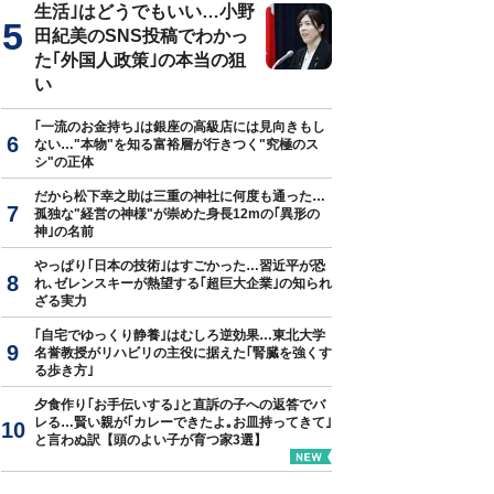
生活｣はどうでもいい…小野
田紀美のSNS投稿でわかっ
た｢外国人政策｣の本当の狙
い
｢一流のお金持ち｣は銀座の高級店には見向きもし
ない…"本物"を知る富裕層が行きつく"究極のス
シ"の正体
だから松下幸之助は三重の神社に何度も通った…
孤独な"経営の神様"が崇めた身長12mの｢異形の
神｣の名前
やっぱり｢日本の技術｣はすごかった…習近平が恐
れ､ゼレンスキーが熱望する｢超巨大企業｣の知られ
ざる実力
｢自宅でゆっくり静養｣はむしろ逆効果…東北大学
名誉教授がリハビリの主役に据えた｢腎臓を強くす
る歩き方｣
夕食作り｢お手伝いする｣と直訴の子への返答でバ
レる…賢い親が｢カレーできたよ｡お皿持ってきて｣
と言わぬ訳【頭のよい子が育つ家3選】