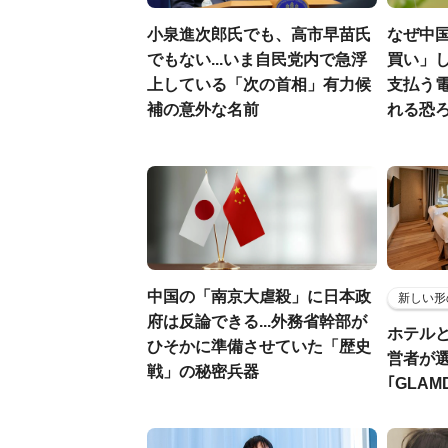
小泉進次郎氏でも、高市早苗氏
なぜ中
でもない...いま自民党内で急浮
買い」し
上している「次の首相」有力候
支払う
補の意外な名前
れる恐
中国の「南京大虐殺」に日本政
新しい形
府は反論できる...外務省幹部が
ホテル
ひそかに準備させていた「歴史
営者が
戦」の秘密兵器
｢GLAM