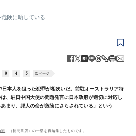
を危険に晒している
3
4
5
次ページ
在中日本人を狙った犯罪が相次いだ。前駐オーストラリア特
つは、駐日中国大使の問題発言に日本政府が適切に対応し
るあまり、邦人の命が危険にさらされている」という
の闇
』（徳間書店）の一部を再編集したものです。