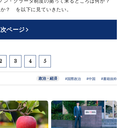
・ノン・グラータ制度の拠って来るところは何か？
のか？ を以下に見ていきたい。
次ページ
2
3
4
5
政治・経済
#国際政治
#中国
#書籍抜粋