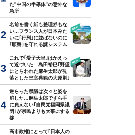
た"中国の半導体"の意外な
急所
名前を書く紙も整理券もな
い…フランス人が日本みた
いに｢行列｣に並ばないのに
｢順番｣を守れる謎システム
これで｢愛子天皇｣はかえっ
て近づいた…島田裕巳｢野望
にとらわれた麻生太郎が見
落とした皇室典範の大原則｣
逆らった県議は次々と姿を
消した…麻生太郎ですら手
に負えない｢自民党福岡県議
団｣が県民よりも大事にする
掟
高市政権にとって｢日本人の