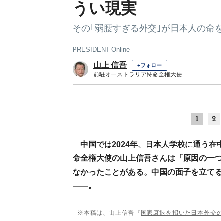
うい現実
その｢弱腰すぎる外交｣が日本人の命
PRESIDENT Online
山上 信吾
+フォロー
前駐オーストラリア特命全権大使
1
2
中国では2024年、日本人学校に通う
命全権大使の山上信吾さんは「原因の一
なかったことがある。中国の面子を立て
――。
※本稿は、山上信吾『
国家衰退を招いた日本外交