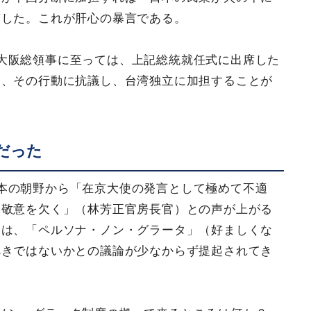
言した。これが肝心の暴言である。
大阪総領事に至っては、上記総統就任式に出席した
り、その行動に抗議し、台湾独立に加担することが
だった
本の朝野から「在京大使の発言として極めて不適
、敬意を欠く」（林芳正官房長官）との声が上がる
ては、「ペルソナ・ノン・グラータ」（好ましくな
べきではないかとの議論が少なからず提起されてき