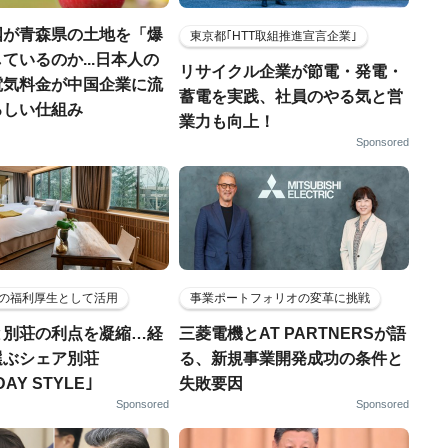
国が青森県の土地を「爆
東京都｢HTT取組推進宣言企業｣
ているのか...日本人の
リサイクル企業が節電・発電・
電気料金が中国企業に流
蓄電を実践、社員のやる気と営
ろしい仕組み
業力も向上！
Sponsored
の福利厚生として活用
事業ポートフォリオの変革に挑戦
と別荘の利点を凝縮…経
三菱電機とAT PARTNERSが語
選ぶシェア別荘
る、新規事業開発成功の条件と
DAY STYLE｣
失敗要因
Sponsored
Sponsored