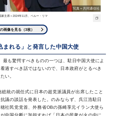
写真＝共同通信社
主席＝2024年11月、ペルー・リマ
の画像を見る（3枚）
込まれる」と発言した中国大使
、最も驚愕すべきものの一つは、駐日中国大使によ
て看過すべき話ではないので、日本政府がとるべき
みたい。
清徳総統の就任式に日本の超党派議員が出席したこと
は抗議の談話を発表した。のみならず、呉江浩駐日
穂社民党党首、外務省OBの孫崎享元イラン大使ら
本が中国分断に加担すれば「日本の民衆が火の中に