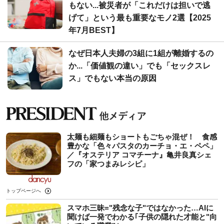
もない...被災者が「これだけは担いで逃
げて」という最も重要なモノ2選【2025
年7月BEST】
なぜ日本人夫婦の3組に1組が離婚するの
か...「価値観の違い」でも「セックスレ
ス」でもない本当の原因
太麺も細麺もショートもごちゃ混ぜ！ 食感
豊かな「色々パスタのカーチョ・エ・ペペ」
／『オステリア コマチーナ』亀井良真シェ
フの「家つまみレシピ」
トップページへ
スマホ三昧="残念な子"ではなかった…AIに
聞けば一発でわかる｢子供の隠れた才能と"向