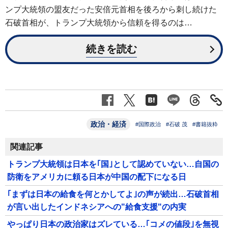
ンプ大統領の盟友だった安倍元首相を後ろから刺し続けた
石破首相が、トランプ大統領から信頼を得るのは…
続きを読む
政治・経済
#国際政治
#石破 茂
#書籍抜粋
関連記事
トランプ大統領は日本を｢国｣として認めていない…自国の
防衛をアメリカに頼る日本が中国の配下になる日
｢まずは日本の給食を何とかしてよ｣の声が続出…石破首相
が言い出したインドネシアへの"給食支援"の内実
やっぱり日本の政治家はズレている…｢コメの値段｣を無視