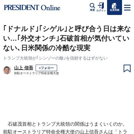
会員登録
検索
ログイン
｢ドナルド｣｢シゲル｣と呼び合う日は来な
い…｢外交オンチ｣石破首相が気付いてい
ない､日米関係の冷酷な現実
トランプ大統領が｢シンゾーの敵｣を信頼するはずがない
山上 信吾
+フォロー
前駐オーストラリア特命全権大使
石破茂首相とトランプ大統領の関係はうまくいくのか。
前駐オーストラリア特命全権大使の山上信吾さんは「トラ