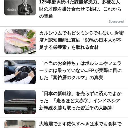
125年磨き続けた課題解決力。多様な人
財の才能を掛け合わせて挑む、これから
の電通
Sponsored
カルシウムでもビタミンCでもない...骨密
度と認知機能に直結「98%の日本人が不
足する栄養素」を取れる食材
「本当のお金持ち」はポルシェやフェラ
ーリには乗っていない...FPが実際に目に
した「富裕層のクルマ」の真実
「日本の新幹線」を売らずに済んでよか
った...「走るほど大赤字」インドネシア
新幹線を勝ち取った習近平の大誤算
大地震でまず確保すべきは水でも食料で