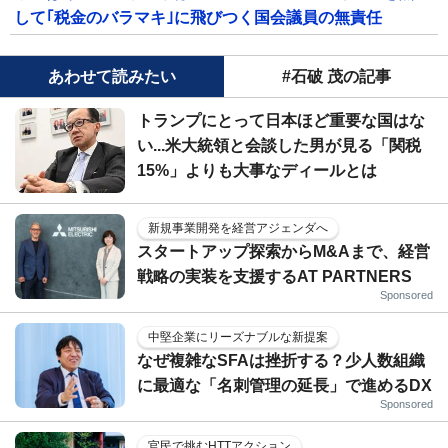
して｢税金のバラマキ｣に飛びつく国会議員の無責任
あわせて読みたい
#石破 茂の記事
トランプにとって日本ほど重要な国はな
い...米大統領と会談した男が見る「関税
15%」よりも大事なディールとは
新規事業開発を経営アジェンダへ
スタートアップ探索からM&Aまで、経営
戦略の実装を支援するAT PARTNERS
Sponsored
中堅企業にリーズナブルな新提案
なぜ複雑なSFAは挫折する？少人数組織
に最適な「名刺管理の延長」で進めるDX
Sponsored
官民で挑むHTTアクション