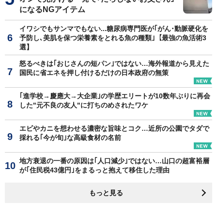
になるNGアイテム
イワシでもサンマでもない...糖尿病専門医が｢がん･動脈硬化を
予防し､美肌を保つ栄養素をとれる魚の種類｣【最強の魚活術3
選】
怒るべきは｢おじさんの短パン｣ではない…海外報道から見えた
国民に省エネを押し付けるだけの日本政府の無策
｢進学校→慶應大→大企業｣の学歴エリートが10数年ぶりに再会
した"元不良の友人"に打ちのめされたワケ
エビやカニを想わせる濃密な旨味とコク…近所の公園でタダで
採れる｢今が旬｣な高級食材の名前
地方衰退の一番の原因は｢人口減少｣ではない…山口の超富裕層
が｢住民税43億円｣をまるっと抱えて移住した理由
もっと見る