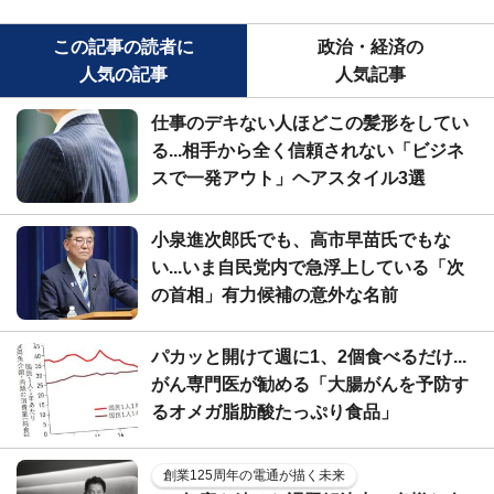
この記事の読者に
政治・経済の
人気の記事
人気記事
仕事のデキない人ほどこの髪形をしてい
る...相手から全く信頼されない「ビジネ
スで一発アウト」ヘアスタイル3選
小泉進次郎氏でも、高市早苗氏でもな
い...いま自民党内で急浮上している「次
の首相」有力候補の意外な名前
パカッと開けて週に1、2個食べるだけ...
がん専門医が勧める「大腸がんを予防す
るオメガ脂肪酸たっぷり食品」
創業125周年の電通が描く未来