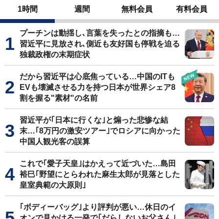
1時間
週間
無料会員
有料会員
プーチンは動揺し､言葉を失ったとの指摘も…
習近平に見放され､側近も友好国も停戦を迫る
独裁政権の末期症状
だから習近平は心底焦っている…中国のITも
EVも壊滅させる力を持つ日本が世界シェア8
割を握る"素材"の名前
習近平が｢日本に行くな｣と煽った悲惨な結
末…｢8万円の激安ツアー｣でロシアに向かった
中国人観光客の誤算
これで｢愛子天皇｣はかえって近づいた…島田
裕巳｢野望にとらわれた麻生太郎が見落とした
皇室典範の大原則｣
｢ボディーバッグ｣より評判が悪い…休日のイ
オンで見かける一発で｢だらしないお父さん｣