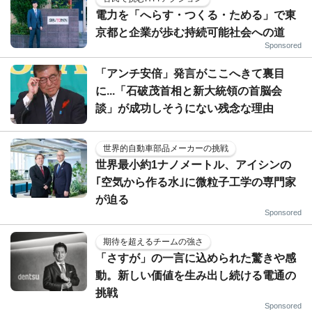
電力を「へらす・つくる・ためる」で東
京都と企業が歩む持続可能社会への道
Sponsored
「アンチ安倍」発言がここへきて裏目
に...「石破茂首相と新大統領の首脳会
談」が成功しそうにない残念な理由
世界的自動車部品メーカーの挑戦
世界最小約1ナノメートル、アイシンの
｢空気から作る水｣に微粒子工学の専門家
が迫る
Sponsored
期待を超えるチームの強さ
「さすが」の一言に込められた驚きや感
動。新しい価値を生み出し続ける電通の
挑戦
Sponsored