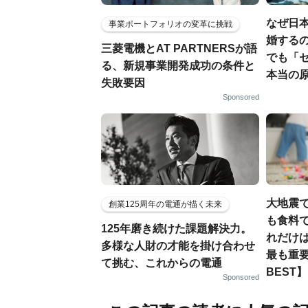
なぜ日本
事業ポートフォリオの変革に挑戦
婚するの
三菱電機とAT PARTNERSが語
でも「
る、新規事業開発成功の条件と
本当の
失敗要因
Sponsored
大地震
創業125周年の電通が描く未来
も食料で
125年磨き続けた課題解決力。
れだけ
多様な人財の才能を掛け合わせ
最も重要
て挑む、これからの電通
BEST】
Sponsored