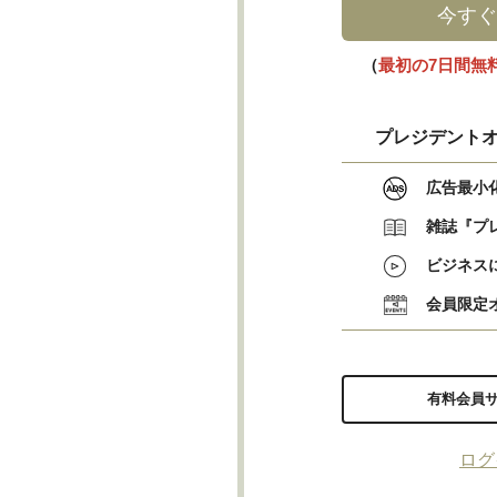
今すぐ
（
最初の7日間無
プレジデントオ
広告最小
雑誌『プ
ビジネス
会員限定
有料会員
ログ