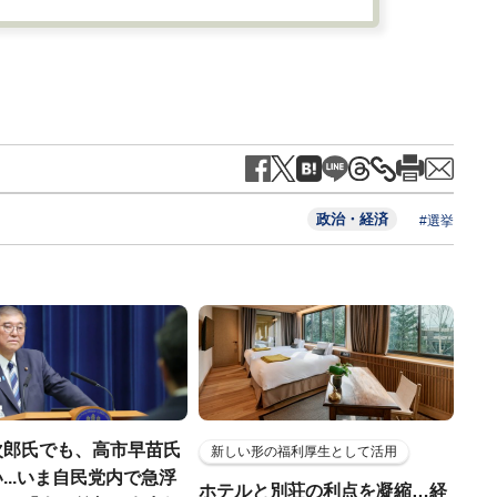
政治・経済
#選挙
次郎氏でも、高市早苗氏
新しい形の福利厚生として活用
...いま自民党内で急浮
ホテルと別荘の利点を凝縮…経