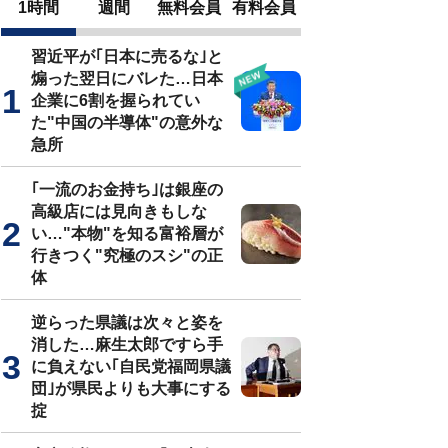
1時間
週間
無料会員
有料会員
習近平が｢日本に売るな｣と
煽った翌日にバレた…日本
企業に6割を握られてい
た"中国の半導体"の意外な
急所
｢一流のお金持ち｣は銀座の
高級店には見向きもしな
い…"本物"を知る富裕層が
行きつく"究極のスシ"の正
体
逆らった県議は次々と姿を
消した…麻生太郎ですら手
に負えない｢自民党福岡県議
団｣が県民よりも大事にする
掟