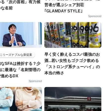
いる「次の首相」有力候
営者が選ぶシェア別荘
外な名前
｢GLAMDAY STYLE｣
Sponsored
早く安く酔えるコスパ最強のお
にリーズナブルな新提案
酒...若い女性もゴクゴク飲める
なSFAは挫折する？少
「ストロング系チューハイ」の
織に最適な「名刺管理の
本当の怖さ
進めるDX
Sponsored