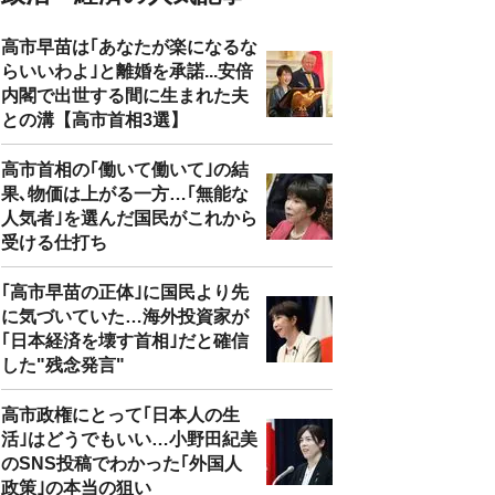
高市早苗は｢あなたが楽になるな
らいいわよ｣と離婚を承諾...安倍
内閣で出世する間に生まれた夫
との溝【高市首相3選】
高市首相の｢働いて働いて｣の結
果､物価は上がる一方…｢無能な
人気者｣を選んだ国民がこれから
受ける仕打ち
｢高市早苗の正体｣に国民より先
に気づいていた…海外投資家が
｢日本経済を壊す首相｣だと確信
した"残念発言"
高市政権にとって｢日本人の生
活｣はどうでもいい…小野田紀美
のSNS投稿でわかった｢外国人
政策｣の本当の狙い