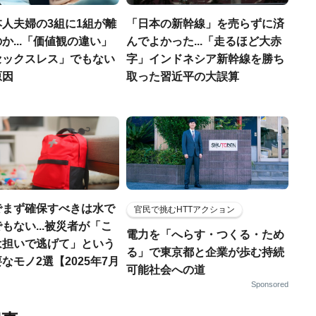
人夫婦の3組に1組が離
「日本の新幹線」を売らずに済
か...「価値観の違い」
んでよかった...「走るほど大赤
セックスレス」でもない
字」インドネシア新幹線を勝ち
原因
取った習近平の大誤算
でまず確保すべきは水で
官民で挑むHTTアクション
もない...被災者が「こ
電力を「へらす・つくる・ため
は担いで逃げて」という
る」で東京都と企業が歩む持続
なモノ2選【2025年7月
可能社会への道
Sponsored