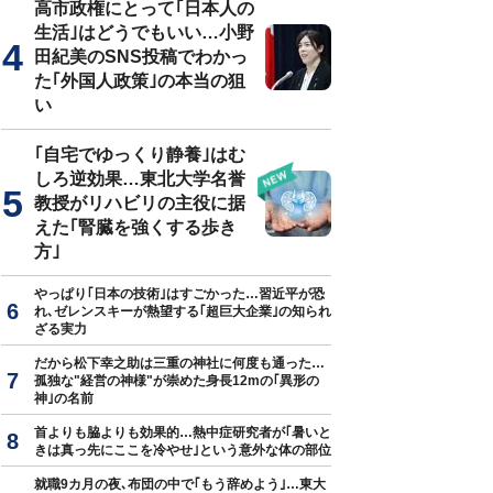
高市政権にとって｢日本人の
生活｣はどうでもいい…小野
田紀美のSNS投稿でわかっ
た｢外国人政策｣の本当の狙
い
｢自宅でゆっくり静養｣はむ
しろ逆効果…東北大学名誉
教授がリハビリの主役に据
えた｢腎臓を強くする歩き
方｣
やっぱり｢日本の技術｣はすごかった…習近平が恐
れ､ゼレンスキーが熱望する｢超巨大企業｣の知られ
ざる実力
だから松下幸之助は三重の神社に何度も通った…
孤独な"経営の神様"が崇めた身長12mの｢異形の
神｣の名前
首よりも脇よりも効果的…熱中症研究者が｢暑いと
きは真っ先にここを冷やせ｣という意外な体の部位
就職9カ月の夜､布団の中で｢もう辞めよう｣…東大