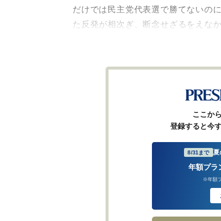
だけでは民主党代表選で勝てないの
た反発が相次ぎ、断念せざるをえな
ここか
登録すると今
夏
8/31まで
年額プラ
※年額