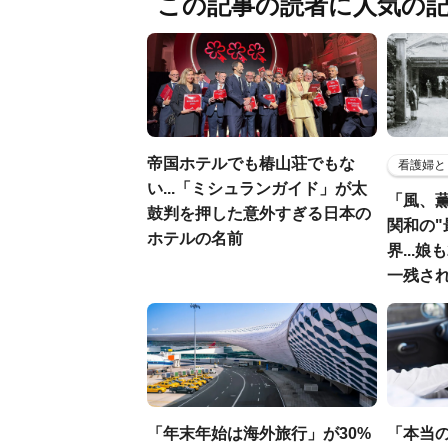
この記事の読者に人気の
帝国ホテルでも椿山荘でもな
看護婦と
い...「ミシュランガイド」が太
「風、
鼓判を押した意外すぎる日本の
関和の"
ホテルの名前
界...
一残さ
「年末年始は海外旅行」が30%
「本当