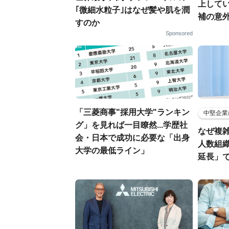
上して
｢微細水粒子｣はなぜ髪や肌を潤
補の意
すのか
Sponsored
「三菱商事"採用大学"ランキン
中堅企業
グ」を見れば一目瞭然...学歴社
なぜ複雑
会・日本で成功に必要な「出身
人数組
大学の最低ライン」
延長」で