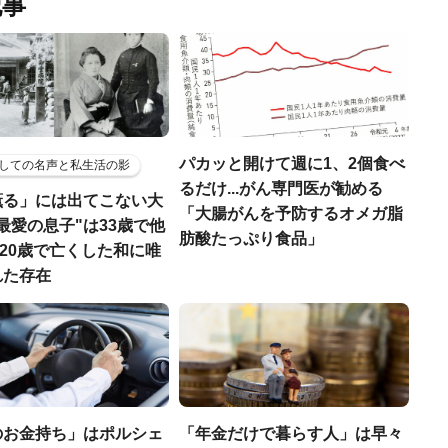
記事
パカッと開けて週に1、2個食べ
しての名声と私生活の影
るだけ...がん専門医が勧める
薫る」には出てこない大
「大腸がんを予防するオメガ脂
最愛の息子"は33歳で他
肪酸たっぷり食品」
娘も20歳で亡くした和に唯
れた存在
のお金持ち」はポルシェ
「年金だけで暮らす人」は早々