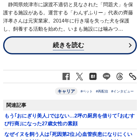
静岡県焼津市に譲渡不適切と見なされた「問題犬」を保
護する施設がある。運営する「わんずふりー」代表の齊藤
洋孝さんは元実業家。2014年に行き場を失った犬を保護
し、飼養する活動を始めた。いまも施設には噛みつ…
続きを読む
キャリア
#ペット
#再配信
#インタビュー
関連記事
もう｢おにぎり美人｣ではない…2坪の厨房を借りて｢おむす
び行商｣になった27歳女性の素顔
なぜイヌを飼う人は｢死因第2位｣心血管疾患になりにくい