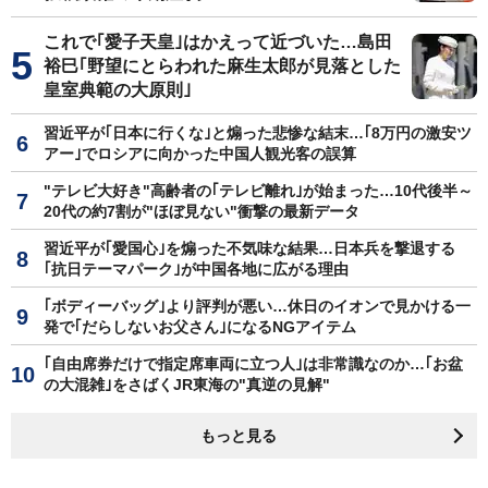
これで｢愛子天皇｣はかえって近づいた…島田
裕巳｢野望にとらわれた麻生太郎が見落とした
皇室典範の大原則｣
習近平が｢日本に行くな｣と煽った悲惨な結末…｢8万円の激安ツ
アー｣でロシアに向かった中国人観光客の誤算
"テレビ大好き"高齢者の｢テレビ離れ｣が始まった…10代後半～
20代の約7割が"ほぼ見ない"衝撃の最新データ
習近平が｢愛国心｣を煽った不気味な結果…日本兵を撃退する
｢抗日テーマパーク｣が中国各地に広がる理由
｢ボディーバッグ｣より評判が悪い…休日のイオンで見かける一
発で｢だらしないお父さん｣になるNGアイテム
｢自由席券だけで指定席車両に立つ人｣は非常識なのか…｢お盆
の大混雑｣をさばくJR東海の"真逆の見解"
もっと見る