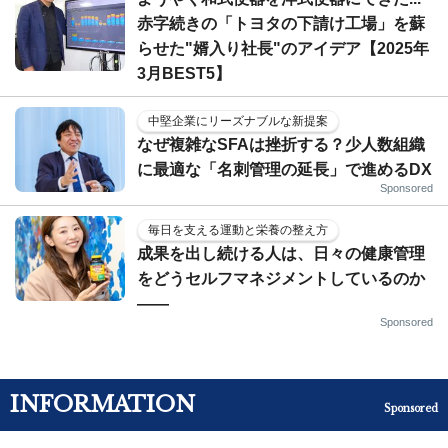
赤字続きの「トヨタの下請け工場」を蘇
らせた"婿入り社長"のアイデア【2025年
3月BEST5】
中堅企業にリーズナブルな新提案
なぜ複雑なSFAは挫折する？少人数組織
に最適な「名刺管理の延長」で進めるDX
Sponsored
毎日を支える運動と栄養の整え方
成果を出し続ける人は、日々の健康管理
をどうセルフマネジメントしているのか
——
Sponsored
INFORMATION
Sponsored