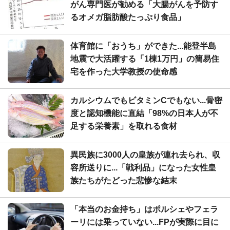
がん専門医が勧める「大腸がんを予防す
るオメガ脂肪酸たっぷり食品」
体育館に「おうち」ができた...能登半島
地震で大活躍する「1棟1万円」の簡易住
宅を作った大学教授の使命感
カルシウムでもビタミンCでもない...骨密
度と認知機能に直結「98%の日本人が不
足する栄養素」を取れる食材
異民族に3000人の皇族が連れ去られ、収
容所送りに...「戦利品」になった女性皇
族たちがたどった悲惨な結末
「本当のお金持ち」はポルシェやフェラ
ーリには乗っていない...FPが実際に目に