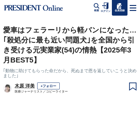
会員登録
検索
ログイン
愛車はフェラーリから軽バンになった…
｢殺処分に最も近い問題犬｣を全国から引
き受ける元実業家(54)の情熱【2025年3
月BEST5】
｢動物に助けてもらった命だから、死ぬまで恩を返していこうと決め
ました｣
木原 洋美
+フォロー
医療ジャーナリスト／コピーライター