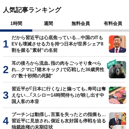
人気記事ランキング
1時間
週間
無料会員
有料会員
だから習近平は心底焦っている…中国のITも
EVも壊滅させる力を持つ日本が世界シェア8
割を握る"素材"の名前
耳の後ろから流血､指の肉をごっそり食べら
れ…クマに｢猪木キック｣で応戦した36歳男性
の"数十秒間の死闘"
習近平が｢日本に行くな｣と煽っても､寿司は奪
えない…｢スシロー14時間待ち｣が映し出す中
国人客の本音
プーチンは動揺し､言葉を失ったとの指摘も…
習近平に見放され､側近も友好国も停戦を迫る
独裁政権の末期症状