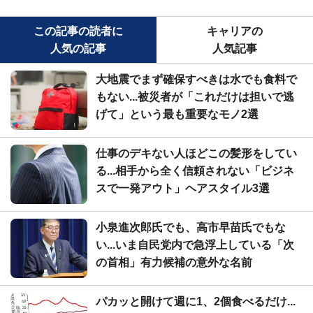
この記事の読者に
キャリアの
人気の記事
人気記事
大地震でまず確保すべきは水でも食料で
もない...被災者が「これだけは担いで逃
げて」という最も重要なモノ2選
仕事のデキない人ほどこの髪形をしてい
る...相手から全く信頼されない「ビジネ
スで一発アウト」ヘアスタイル3選
小泉進次郎氏でも、高市早苗氏でもな
い...いま自民党内で急浮上している「次
の首相」有力候補の意外な名前
パカッと開けて週に1、2個食べるだけ...