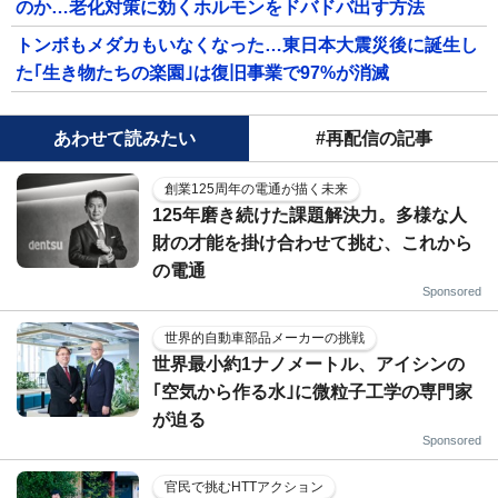
のか…老化対策に効くホルモンをドバドバ出す方法
トンボもメダカもいなくなった…東日本大震災後に誕生し
た｢生き物たちの楽園｣は復旧事業で97%が消滅
あわせて読みたい
#再配信の記事
創業125周年の電通が描く未来
125年磨き続けた課題解決力。多様な人
財の才能を掛け合わせて挑む、これから
の電通
Sponsored
世界的自動車部品メーカーの挑戦
世界最小約1ナノメートル、アイシンの
｢空気から作る水｣に微粒子工学の専門家
が迫る
Sponsored
官民で挑むHTTアクション