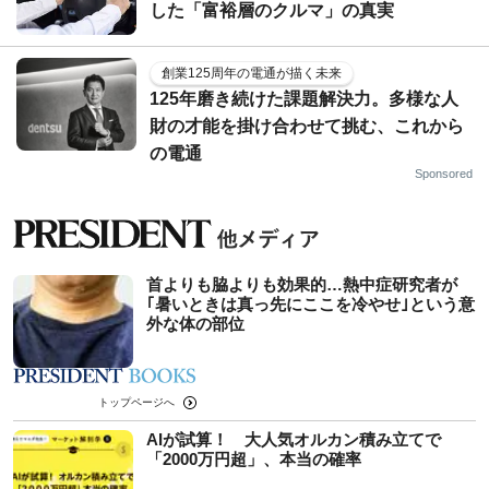
した「富裕層のクルマ」の真実
創業125周年の電通が描く未来
125年磨き続けた課題解決力。多様な人
財の才能を掛け合わせて挑む、これから
の電通
Sponsored
首よりも脇よりも効果的…熱中症研究者が
｢暑いときは真っ先にここを冷やせ｣という意
外な体の部位
トップページへ
AIが試算！ 大人気オルカン積み立てで
「2000万円超」、本当の確率