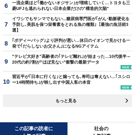
一流企業ほど｢働かないオジサン｣が増殖していく…トヨタも三
菱UFJも逃れられない日本企業だけの"構造的欠陥"
イワシでもサンマでもない...糖尿病専門医が｢がん･動脈硬化を
予防し､美肌を保つ栄養素をとれる魚の種類｣【最強の魚活術3
選】
｢ボディーバッグ｣より評判が悪い…休日のイオンで見かける一
発で｢だらしないお父さん｣になるNGアイテム
"テレビ大好き"高齢者の｢テレビ離れ｣が始まった…10代後半～
20代の約7割が"ほぼ見ない"衝撃の最新データ
習近平が｢日本に行くな｣と煽っても､寿司は奪えない…｢スシロ
ー14時間待ち｣が映し出す中国人客の本音
もっと見る
この記事の読者に
社会の