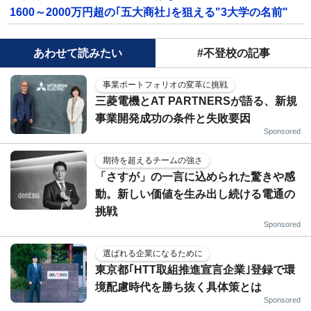
1600～2000万円超の｢五大商社｣を狙える"3大学の名前"
あわせて読みたい
#不登校の記事
事業ポートフォリオの変革に挑戦
三菱電機とAT PARTNERSが語る、新規
事業開発成功の条件と失敗要因
Sponsored
期待を超えるチームの強さ
「さすが」の一言に込められた驚きや感
動。新しい価値を生み出し続ける電通の
挑戦
Sponsored
選ばれる企業になるために
東京都｢HTT取組推進宣言企業｣登録で環
境配慮時代を勝ち抜く具体策とは
Sponsored