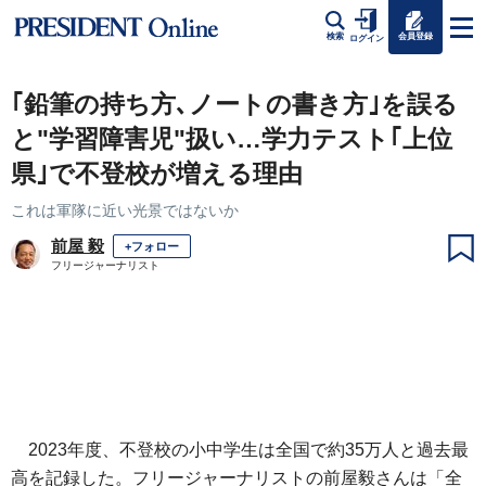
会員登録
検索
ログイン
｢鉛筆の持ち方､ノートの書き方｣を誤る
と"学習障害児"扱い…学力テスト｢上位
県｣で不登校が増える理由
これは軍隊に近い光景ではないか
前屋 毅
+フォロー
フリージャーナリスト
2023年度、不登校の小中学生は全国で約35万人と過去最
高を記録した。フリージャーナリストの前屋毅さんは「全