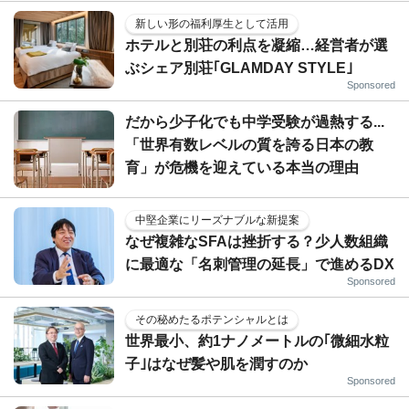
新しい形の福利厚生として活用
ホテルと別荘の利点を凝縮…経営者が選
ぶシェア別荘｢GLAMDAY STYLE｣
Sponsored
だから少子化でも中学受験が過熱する...
「世界有数レベルの質を誇る日本の教
育」が危機を迎えている本当の理由
中堅企業にリーズナブルな新提案
なぜ複雑なSFAは挫折する？少人数組織
に最適な「名刺管理の延長」で進めるDX
Sponsored
その秘めたるポテンシャルとは
世界最小、約1ナノメートルの｢微細水粒
子｣はなぜ髪や肌を潤すのか
Sponsored