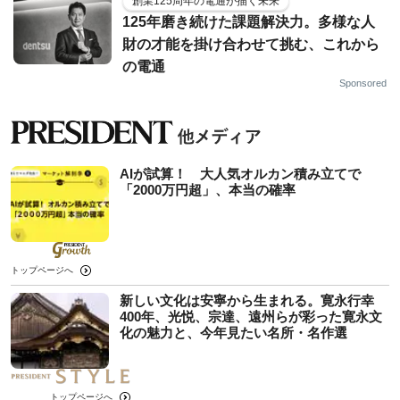
創業125周年の電通が描く未来
125年磨き続けた課題解決力。多様な人
財の才能を掛け合わせて挑む、これから
の電通
Sponsored
AIが試算！ 大人気オルカン積み立てで
「2000万円超」、本当の確率
トップページへ
新しい文化は安寧から生まれる。寛永行幸
400年、光悦、宗達、遠州らが彩った寛永文
化の魅力と、今年見たい名所・名作選
トップページへ