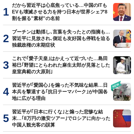
だから習近平は心底焦っている…中国のITも
EVも壊滅させる力を持つ日本が世界シェア8
割を握る"素材"の名前
プーチンは動揺し､言葉を失ったとの指摘も…
習近平に見放され､側近も友好国も停戦を迫る
独裁政権の末期症状
これで｢愛子天皇｣はかえって近づいた…島田
裕巳｢野望にとらわれた麻生太郎が見落とした
皇室典範の大原則｣
習近平が｢愛国心｣を煽った不気味な結果…日
本兵を撃退する｢抗日テーマパーク｣が中国各
地に広がる理由
習近平が｢日本に行くな｣と煽った悲惨な結
末…｢8万円の激安ツアー｣でロシアに向かった
中国人観光客の誤算