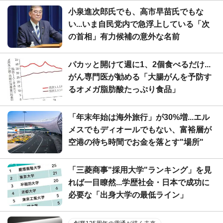
小泉進次郎氏でも、高市早苗氏でもな
い...いま自民党内で急浮上している「次
の首相」有力候補の意外な名前
パカッと開けて週に1、2個食べるだけ...
がん専門医が勧める「大腸がんを予防す
るオメガ脂肪酸たっぷり食品」
「年末年始は海外旅行」が30%増...エル
メスでもディオールでもない、富裕層が
空港の待ち時間でお金を落とす"場所"
「三菱商事"採用大学"ランキング」を見
れば一目瞭然...学歴社会・日本で成功に
必要な「出身大学の最低ライン」