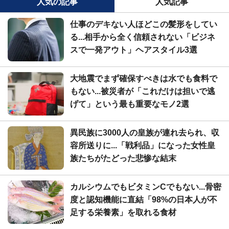
人気の記事
人気記事
仕事のデキない人ほどこの髪形をしてい
る...相手から全く信頼されない「ビジネ
スで一発アウト」ヘアスタイル3選
大地震でまず確保すべきは水でも食料で
もない...被災者が「これだけは担いで逃
げて」という最も重要なモノ2選
異民族に3000人の皇族が連れ去られ、収
容所送りに...「戦利品」になった女性皇
族たちがたどった悲惨な結末
カルシウムでもビタミンCでもない...骨密
度と認知機能に直結「98%の日本人が不
足する栄養素」を取れる食材