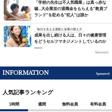
「学校の先生は不人気職業」は真っ赤な
嘘...大企業並の退職金をもらえる"教員ブ
ランド"を貶める"犯人"は誰か
毎日を支える運動と栄養の整え方
成果を出し続ける人は、日々の健康管理
をどうセルフマネジメントしているのか
——
Sponsored
INFORMATION
Sponsored
人気記事ランキング
1時間
週間
無料会員
有料会員