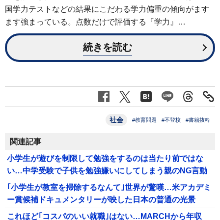
国学力テストなどの結果にこだわる学力偏重の傾向がます
ます強まっている。点数だけで評価する『学力』…
続きを読む
社会
#教育問題
#不登校
#書籍抜粋
関連記事
小学生が遊びを制限して勉強をするのは当たり前ではな
い…中学受験で子供を勉強嫌いにしてしまう親のNG言動
｢小学生が教室を掃除するなんて｣世界が驚嘆…米アカデミ
ー賞候補ドキュメンタリーが映した日本の普通の光景
これほど｢コスパのいい就職｣はない…MARCHから年収