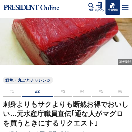
会員登録
検索
ログイン
筆者撮影
鮮魚・丸ごとチャレンジ
#1
#2
#3
#4
#5
#6
刺身よりもサクよりも断然お得でおいし
い…元水産庁職員直伝｢通な人がマグロ
を買うときにするリクエスト｣