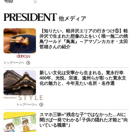
【知りたい、軽井沢エリアの行きつけ⑤】軽
井沢で生まれた想像の上をいく唯一無二の焼
鳥ワールド『鳥嵩』～アマゾンカカオ・太田
哲雄さんの紹介
トップページへ
新しい文化は安寧から生まれる。寛永行幸
400年、光悦、宗達、遠州らが彩った寛永文
化の魅力と、今年見たい名所・名作選
トップページへ
スマホ三昧="残念な子"ではなかった…AIに
聞けば一発でわかる｢子供の隠れた才能と"向
いている職業"｣