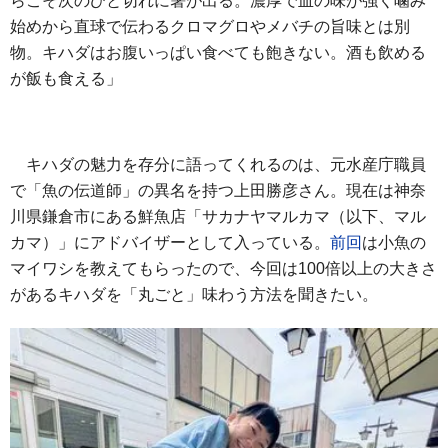
らこそ次のひと切れに箸が出る。濃厚で血の味が強く噛み
始めから直球で伝わるクロマグロやメバチの旨味とは別
物。キハダはお腹いっぱい食べても飽きない。酒も飲める
が飯も食える」
キハダの魅力を存分に語ってくれるのは、元水産庁職員
で「魚の伝道師」の異名を持つ上田勝彦さん。現在は神奈
川県鎌倉市にある鮮魚店「サカナヤマルカマ（以下、マル
カマ）」にアドバイザーとして入っている。
前回
は小魚の
マイワシを教えてもらったので、今回は100倍以上の大きさ
があるキハダを「丸ごと」味わう方法を聞きたい。