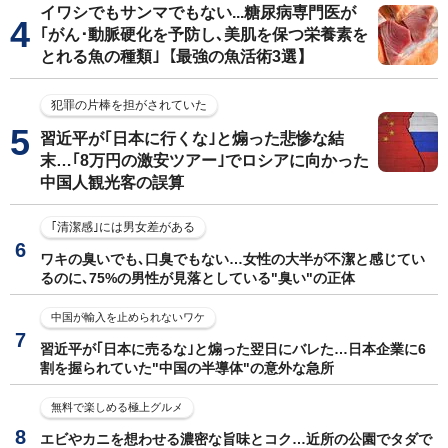
イワシでもサンマでもない...糖尿病専門医が
｢がん･動脈硬化を予防し､美肌を保つ栄養素を
とれる魚の種類｣【最強の魚活術3選】
犯罪の片棒を担がされていた
習近平が｢日本に行くな｣と煽った悲惨な結
末…｢8万円の激安ツアー｣でロシアに向かった
中国人観光客の誤算
｢清潔感｣には男女差がある
ワキの臭いでも､口臭でもない…女性の大半が不潔と感じてい
るのに､75%の男性が見落としている"臭い"の正体
中国が輸入を止められないワケ
習近平が｢日本に売るな｣と煽った翌日にバレた…日本企業に6
割を握られていた"中国の半導体"の意外な急所
無料で楽しめる極上グルメ
エビやカニを想わせる濃密な旨味とコク…近所の公園でタダで