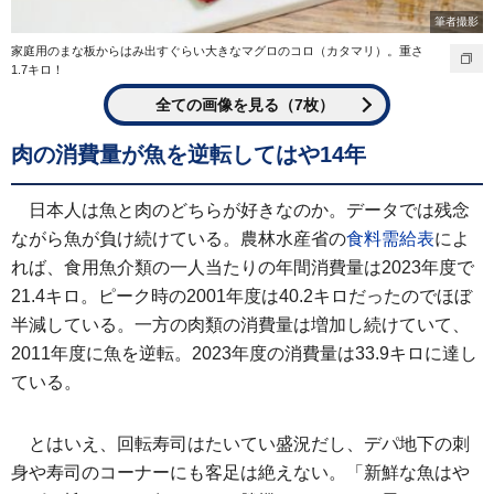
筆者撮影
家庭用のまな板からはみ出すぐらい大きなマグロのコロ（カタマリ）。重さ
1.7キロ！
全ての画像を見る（7枚）
肉の消費量が魚を逆転してはや14年
日本人は魚と肉のどちらが好きなのか。データでは残念
ながら魚が負け続けている。農林水産省の
食料需給表
によ
れば、食用魚介類の一人当たりの年間消費量は2023年度で
21.4キロ。ピーク時の2001年度は40.2キロだったのでほぼ
半減している。一方の肉類の消費量は増加し続けていて、
2011年度に魚を逆転。2023年度の消費量は33.9キロに達し
ている。
とはいえ、回転寿司はたいてい盛況だし、デパ地下の刺
身や寿司のコーナーにも客足は絶えない。「新鮮な魚はや