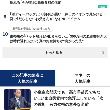
採れる｢今が旬｣な高級食材の名前
｢ボディーバッグ｣より評判が悪い…休日のイオンで見かける一
発で｢だらしないお父さん｣になるNGアイテム
所有欲を手放したお金持ちたち
富裕層の｢ペット離れ｣が止まらない…｢300万円の血統書付き犬
は時代遅れ｣という真のお金持ちが"向かった先"
もっと見る
この記事の読者に
マネーの
人気の記事
人気記事
小泉進次郎氏でも、高市早苗氏でもな
い...いま自民党内で急浮上している「次
の首相」有力候補の意外な名前