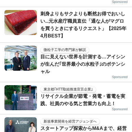
Sponsored
刺身よりもサクよりも断然お得でおいし
い...元水産庁職員直伝「通な人がマグロ
を買うときにするリクエスト」【2025年
4月BEST】
微粒子工学の専門家が解説
目に見えない世界を計測する…アイシン
が生んだ｢世界最小の水粒子｣のポテンシ
ャル
Sponsored
東京都｢HTT取組推進宣言企業｣
リサイクル企業が節電・発電・蓄電を実
践、社員のやる気と営業力も向上！
Sponsored
新規事業開発を経営アジェンダへ
スタートアップ探索からM&Aまで、経営