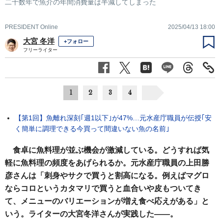
二十数年で魚介の年間消費量は半減してしまった
PRESIDENT Online
2025/04/13 18:00
大宮 冬洋
+フォロー
フリーライター
1
2
3
4
【第1回】魚離れ深刻｢週1以下｣が47%…元水産庁職員が伝授｢安
く簡単に調理できる今買って間違いない魚の名前｣
食卓に魚料理が並ぶ機会が激減している。どうすれば気
軽に魚料理の頻度をあげられるか。元水産庁職員の上田勝
彦さんは「刺身やサクで買うと割高になる。例えばマグロ
ならコロというカタマリで買うと血合いや皮もついてき
て、メニューのバリエーションが増え食べ応えがある」と
いう。ライターの大宮冬洋さんが実践した――。