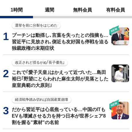
1時間
週間
無料会員
有料会員
選挙を前に分裂をはじめた
プーチンは動揺し､言葉を失ったとの指摘も…
習近平に見放され､側近も友好国も停戦を迫る
独裁政権の末期症状
改正されど揺るがぬ｢長子優先｣
これで｢愛子天皇｣はかえって近づいた…島田
裕巳｢野望にとらわれた麻生太郎が見落とした
皇室典範の大原則｣
経済戦争踏み切れば自国産業崩壊
だから習近平は心底焦っている…中国のITも
EVも壊滅させる力を持つ日本が世界シェア8
割を握る"素材"の名前