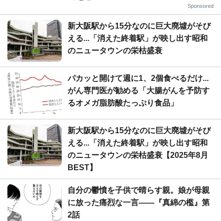
Sponsored
新大阪駅から15分なのに巨大廃墟がそび
える...「消えた終着駅」が映し出す昭和
のニュータウンの栄枯盛衰
パカッと開けて週に1、2個食べるだけ...
がん専門医が勧める「大腸がんを予防す
るオメガ脂肪酸たっぷり食品」
新大阪駅から15分なのに巨大廃墟がそび
える...「消えた終着駅」が映し出す昭和
のニュータウンの栄枯盛衰【2025年8月
BEST】
自分の鬱憤を子供で晴らす親。娘が母親
に放った痛烈な一言――『真綿の檻』第
2話