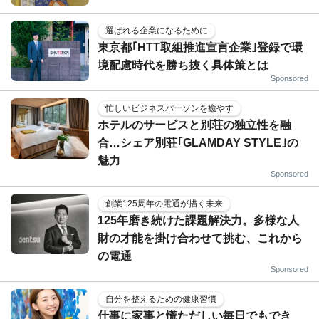
選ばれる企業になるために
東京都｢HTT取組推進宣言企業｣登録で環
境配慮時代を勝ち抜く具体策とは
Sponsored
忙しいビジネスパーソンを癒やす
ホテルのサービスと別荘の独立性を融
合…シェア別荘｢GLAMDAY STYLE｣の
魅力
Sponsored
創業125周年の電通が描く未来
125年磨き続けた課題解決力。多様な人
財の才能を掛け合わせて挑む、これから
の電通
Sponsored
自分を整えるための健康習慣
仕事に家事と慌ただしい毎日でもでき