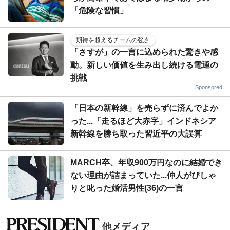
「危険な習慣」
期待を超えるチームの強さ
「さすが」の一言に込められた驚きや感
動。新しい価値を生み出し続ける電通の
挑戦
Sponsored
「日本の新幹線」を売らずに済んでよか
った...「走るほど大赤字」インドネシア
新幹線を勝ち取った習近平の大誤算
MARCH卒、年収900万円なのに結婚でき
ない理由が詰まっていた...仲人がぴしゃ
りと叱った婚活男性(36)の一言