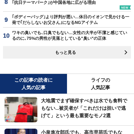
｢抗日テーマパーク｣が中国各地に広がる理由
｢ボディーバッグ｣より評判が悪い…休日のイオンで見かける一
発で｢だらしないお父さん｣になるNGアイテム
ワキの臭いでも､口臭でもない…女性の大半が不潔と感じてい
るのに､75%の男性が見落としている"臭い"の正体
もっと見る
この記事の読者に
ライフの
人気の記事
人気記事
大地震でまず確保すべきは水でも食料で
もない...被災者が「これだけは担いで逃
げて」という最も重要なモノ2選
小泉進次郎氏でも、高市早苗氏でもな