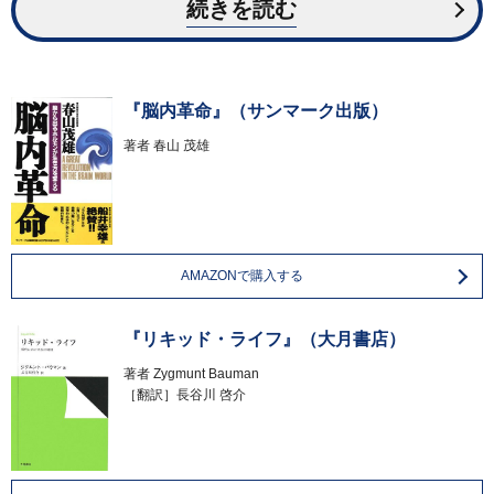
続きを読む
『脳内革命』（サンマーク出版）
著者
春山 茂雄
AMAZONで購入する
『リキッド・ライフ』（大月書店）
著者
Zygmunt Bauman
［翻訳］長谷川 啓介