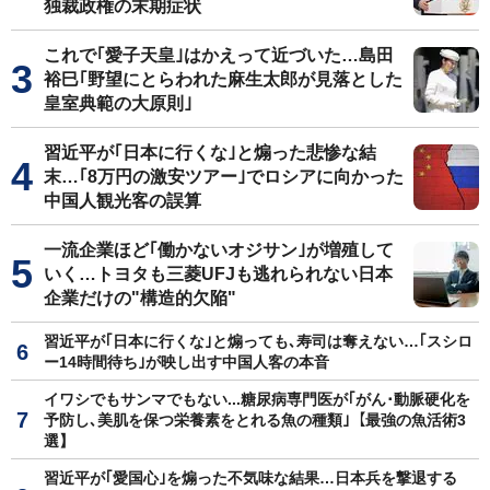
独裁政権の末期症状
これで｢愛子天皇｣はかえって近づいた…島田
裕巳｢野望にとらわれた麻生太郎が見落とした
皇室典範の大原則｣
習近平が｢日本に行くな｣と煽った悲惨な結
末…｢8万円の激安ツアー｣でロシアに向かった
中国人観光客の誤算
一流企業ほど｢働かないオジサン｣が増殖して
いく…トヨタも三菱UFJも逃れられない日本
企業だけの"構造的欠陥"
習近平が｢日本に行くな｣と煽っても､寿司は奪えない…｢スシロ
ー14時間待ち｣が映し出す中国人客の本音
イワシでもサンマでもない...糖尿病専門医が｢がん･動脈硬化を
予防し､美肌を保つ栄養素をとれる魚の種類｣【最強の魚活術3
選】
習近平が｢愛国心｣を煽った不気味な結果…日本兵を撃退する