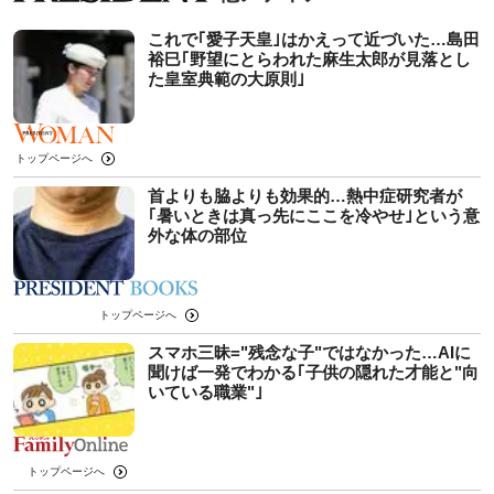
これで｢愛子天皇｣はかえって近づいた…島田
裕巳｢野望にとらわれた麻生太郎が見落とし
た皇室典範の大原則｣
トップページへ
首よりも脇よりも効果的…熱中症研究者が
｢暑いときは真っ先にここを冷やせ｣という意
外な体の部位
トップページへ
スマホ三昧="残念な子"ではなかった…AIに
聞けば一発でわかる｢子供の隠れた才能と"向
いている職業"｣
トップページへ