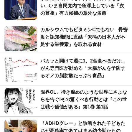
い...いま自民党内で急浮上している「次
の首相」有力候補の意外な名前
カルシウムでもビタミンCでもない...骨密
度と認知機能に直結「98%の日本人が不
足する栄養素」を取れる食材
パカッと開けて週に1、2個食べるだけ...
がん専門医が勧める「大腸がんを予防す
るオメガ脂肪酸たっぷり食品」
限界OL、掃き溜めのような世界にさよな
らを告ぐ!その驚くべき行動とは『この世
は戦う価値がある』第1巻 第1話
「ADHDグレー」と診断された子どもた
ちが高確率であてはまる幼少期からの