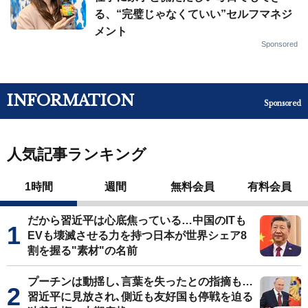
る、“完璧じゃなくていい”セルフマネジ
メント
Sponsored
INFORMATION
Sponsored
人気記事ランキング
1時間
週間
無料会員
有料会員
だから習近平は心底焦っている…中国のITも
EVも壊滅させる力を持つ日本が世界シェア8
割を握る"素材"の名前
プーチンは動揺し､言葉を失ったとの指摘も…
習近平に見放され､側近も友好国も停戦を迫る