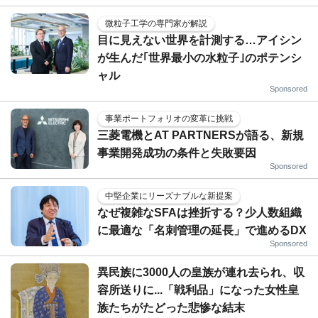
微粒子工学の専門家が解説
目に見えない世界を計測する…アイシン
が生んだ｢世界最小の水粒子｣のポテンシ
ャル
Sponsored
事業ポートフォリオの変革に挑戦
三菱電機とAT PARTNERSが語る、新規
事業開発成功の条件と失敗要因
Sponsored
中堅企業にリーズナブルな新提案
なぜ複雑なSFAは挫折する？少人数組織
に最適な「名刺管理の延長」で進めるDX
Sponsored
異民族に3000人の皇族が連れ去られ、収
容所送りに...「戦利品」になった女性皇
族たちがたどった悲惨な結末