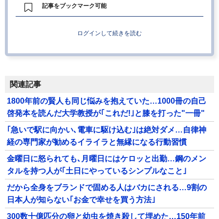
記事をブックマーク可能
ログインして続きを読む
関連記事
1800年前の賢人も同じ悩みを抱えていた…1000冊の自己
啓発本を読んだ大学教授が｢これだ!｣と膝を打った"一冊"
｢急いで駅に向かい､電車に駆け込む｣は絶対ダメ…自律神
経の専門家が勧めるイライラと無縁になる行動習慣
金曜日に怒られても､月曜日にはケロッと出勤…鋼のメン
タルを持つ人が｢土日にやっているシンプルなこと｣
だから全身をブランドで固める人はバカにされる…9割の
日本人が知らない｢お金で幸せを買う方法｣
300数十億匹分の卵と幼虫を焼き殺して埋めた…150年前