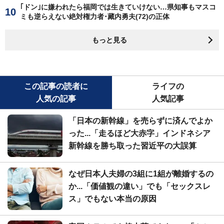
｢ドン｣に嫌われたら福岡では生きていけない…県知事もマスコ
ミも逆らえない絶対権力者･藏内勇夫(72)の正体
もっと見る
この記事の読者に
ライフの
人気の記事
人気記事
「日本の新幹線」を売らずに済んでよか
った...「走るほど大赤字」インドネシア
新幹線を勝ち取った習近平の大誤算
なぜ日本人夫婦の3組に1組が離婚するの
か...「価値観の違い」でも「セックスレ
ス」でもない本当の原因