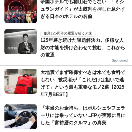
帝国ホテルでも椿山荘でもない...「ミシ
ュランガイド」が太鼓判を押した意外す
ぎる日本のホテルの名前
創業125周年の電通が描く未来
125年磨き続けた課題解決力。多様な人
財の才能を掛け合わせて挑む、これから
の電通
Sponsored
大地震でまず確保すべきは水でも食料で
もない...被災者が「これだけは担いで逃
げて」という最も重要なモノ2選【2025
年7月BEST】
「本当のお金持ち」はポルシェやフェラ
ーリには乗っていない...FPが実際に目に
した「富裕層のクルマ」の真実