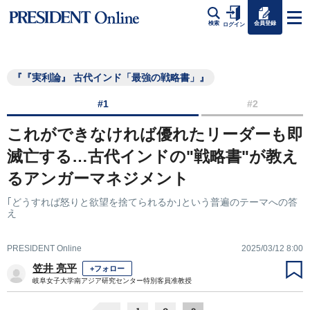
会員登録
検索
ログイン
『『実利論』 古代インド「最強の戦略書」』
#1
#2
これができなければ優れたリーダーも即
滅亡する…古代インドの"戦略書"が教え
るアンガーマネジメント
｢どうすれば怒りと欲望を捨てられるか｣という普遍のテーマへの答
え
PRESIDENT Online
2025/03/12 8:00
笠井 亮平
+フォロー
岐阜女子大学南アジア研究センター特別客員准教授