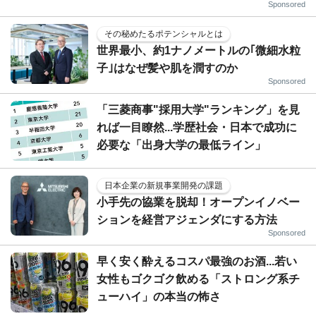
Sponsored
その秘めたるポテンシャルとは
世界最小、約1ナノメートルの｢微細水粒
子｣はなぜ髪や肌を潤すのか
Sponsored
「三菱商事"採用大学"ランキング」を見
れば一目瞭然...学歴社会・日本で成功に
必要な「出身大学の最低ライン」
日本企業の新規事業開発の課題
小手先の協業を脱却！オープンイノベー
ションを経営アジェンダにする方法
Sponsored
早く安く酔えるコスパ最強のお酒...若い
女性もゴクゴク飲める「ストロング系チ
ューハイ」の本当の怖さ