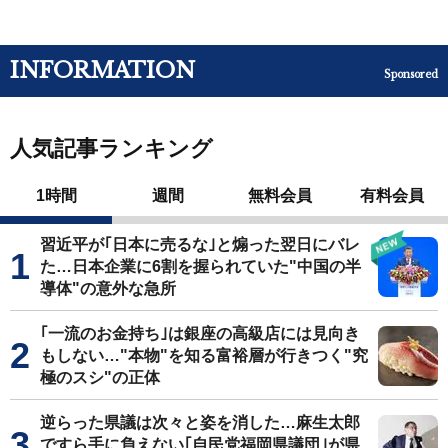
INFORMATION
Sponsored
人気記事ランキング
1時間
週間
無料会員
有料会員
習近平が｢日本に売るな｣と煽った翌日にバレ
た…日本企業に6割を握られていた"中国の半
導体"の意外な急所
｢一流のお金持ち｣は銀座の高級店には見向き
もしない…"本物"を知る富裕層が行きつく"究
極のスシ"の正体
逆らった県議は次々と姿を消した…麻生太郎
ですら手に負えない｢自民党福岡県議団｣が県