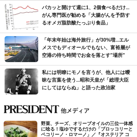
パカッと開けて週に1、2個食べるだけ...
がん専門医が勧める「大腸がんを予防す
るオメガ脂肪酸たっぷり食品」
「年末年始は海外旅行」が30%増...エル
メスでもディオールでもない、富裕層が
空港の待ち時間でお金を落とす"場所"
私には明瞭にモノを言うが、他人には曖
昧な言葉を使う...昭和天皇が「総理大臣
にしてはならぬ」と語った政治家
野菜、チーズ、オリーブオイルの三位一体感
に唸る！塩ゆでするだけの「ブロッコリーと
ペコリーノ・ロマーノ」／『オステリア コ