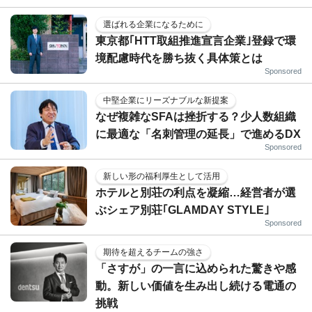
選ばれる企業になるために
東京都｢HTT取組推進宣言企業｣登録で環
境配慮時代を勝ち抜く具体策とは
Sponsored
中堅企業にリーズナブルな新提案
なぜ複雑なSFAは挫折する？少人数組織
に最適な「名刺管理の延長」で進めるDX
Sponsored
新しい形の福利厚生として活用
ホテルと別荘の利点を凝縮…経営者が選
ぶシェア別荘｢GLAMDAY STYLE｣
Sponsored
期待を超えるチームの強さ
「さすが」の一言に込められた驚きや感
動。新しい価値を生み出し続ける電通の
挑戦