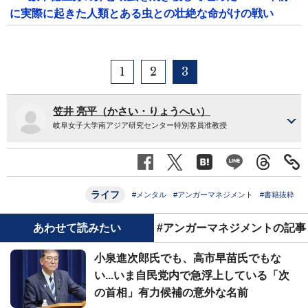
に実際に起きた人類とある虫との壮絶な命がけの戦い
1
2
3
笠井 亮平（かさい・りょうへい）
岐阜女子大学南アジア研究センター特別客員准教授
ライフ
#メンタル
#アンガーマネジメント
#書籍抜粋
あわせて読みたい
#アンガーマネジメントの記事
小泉進次郎氏でも、高市早苗氏でもな
い...いま自民党内で急浮上している「次
の首相」有力候補の意外な名前