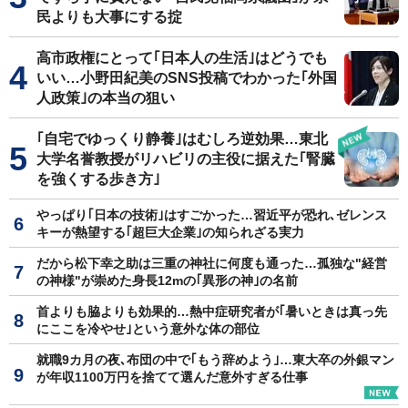
民よりも大事にする掟
高市政権にとって｢日本人の生活｣はどうでも
いい…小野田紀美のSNS投稿でわかった｢外国
人政策｣の本当の狙い
｢自宅でゆっくり静養｣はむしろ逆効果…東北
大学名誉教授がリハビリの主役に据えた｢腎臓
を強くする歩き方｣
やっぱり｢日本の技術｣はすごかった…習近平が恐れ､ゼレンス
キーが熱望する｢超巨大企業｣の知られざる実力
だから松下幸之助は三重の神社に何度も通った…孤独な"経営
の神様"が崇めた身長12mの｢異形の神｣の名前
首よりも脇よりも効果的…熱中症研究者が｢暑いときは真っ先
にここを冷やせ｣という意外な体の部位
就職9カ月の夜､布団の中で｢もう辞めよう｣…東大卒の外銀マン
が年収1100万円を捨てて選んだ意外すぎる仕事