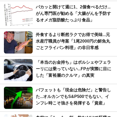
パカッと開けて週に1、2個食べるだけ...
がん専門医が勧める「大腸がんを予防す
るオメガ脂肪酸たっぷり食品」
外食するより断然ラクでお得で美味...元
水産庁職員が考案「1尾2000円の鮮魚丸
ごとフライパン料理」の非日常感
「本当のお金持ち」はポルシェやフェラ
ーリには乗っていない...FPが実際に目に
した「富裕層のクルマ」の真実
バフェットも「現金は危険だ」と警告し
た...オルカンでもS&P500でもない、イ
ンフレ時こそ強さを発揮する「資産」