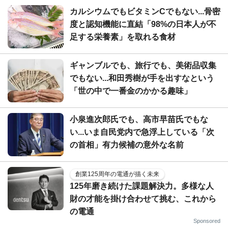
カルシウムでもビタミンCでもない...骨密
度と認知機能に直結「98%の日本人が不
足する栄養素」を取れる食材
ギャンブルでも、旅行でも、美術品収集
でもない...和田秀樹が手を出すなという
「世の中で一番金のかかる趣味」
小泉進次郎氏でも、高市早苗氏でもな
い...いま自民党内で急浮上している「次
の首相」有力候補の意外な名前
創業125周年の電通が描く未来
125年磨き続けた課題解決力。多様な人
財の才能を掛け合わせて挑む、これから
の電通
Sponsored