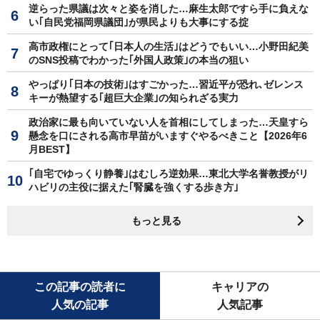
逆らった県議は次々と姿を消した…麻生太郎ですら手に負えな
い｢自民党福岡県議団｣が県民よりも大事にする掟
高市政権にとって｢日本人の生活｣はどうでもいい…小野田紀美
のSNS投稿でわかった｢外国人政策｣の本当の狙い
やっぱり｢日本の技術｣はすごかった…習近平が恐れ､ゼレンス
キーが熱望する｢超巨大企業｣の知られざる実力
政治家に最も向いていない人を首相にしてしまった…天皇すら
懸念を口にされる高市早苗がいますぐやるべきこと【2026年6
月BEST】
｢自宅でゆっくり静養｣はむしろ逆効果…東北大学名誉教授がリ
ハビリの主役に据えた｢腎臓を強くする歩き方｣
もっと見る
この記事の読者に
キャリアの
人気の記事
人気記事