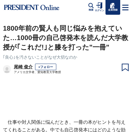
会員登録
検索
ログイン
1800年前の賢人も同じ悩みを抱えてい
た…1000冊の自己啓発本を読んだ大学教
授が｢これだ!｣と膝を打った"一冊"
｢良心｣を汚さないことがなぜ大切なのか
尾崎 俊介
+フォロー
アメリカ文学者、愛知教育大学教授
仕事や対人関係に悩んだとき、一冊の本がヒントを与え
てくれることがある。中でも自己啓発本にはどのような効