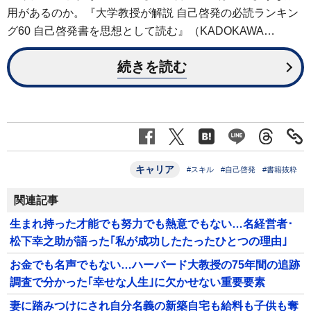
用があるのか。『大学教授が解説 自己啓発の必読ランキン
グ60 自己啓発書を思想として読む』（KADOKAWA…
続きを読む
キャリア
#スキル
#自己啓発
#書籍抜粋
関連記事
生まれ持った才能でも努力でも熱意でもない…名経営者･
松下幸之助が語った｢私が成功したたったひとつの理由｣
お金でも名声でもない…ハーバード大教授の75年間の追跡
調査で分かった｢幸せな人生｣に欠かせない重要要素
妻に踏みつけにされ自分名義の新築自宅も給料も子供も奪