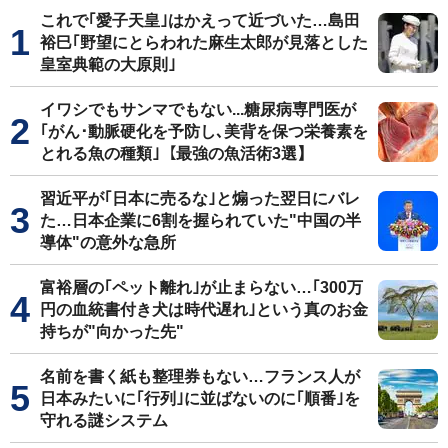
これで｢愛子天皇｣はかえって近づいた…島田
裕巳｢野望にとらわれた麻生太郎が見落とした
皇室典範の大原則｣
イワシでもサンマでもない...糖尿病専門医が
｢がん･動脈硬化を予防し､美背を保つ栄養素を
とれる魚の種類｣【最強の魚活術3選】
習近平が｢日本に売るな｣と煽った翌日にバレ
た…日本企業に6割を握られていた"中国の半
導体"の意外な急所
富裕層の｢ペット離れ｣が止まらない…｢300万
円の血統書付き犬は時代遅れ｣という真のお金
持ちが"向かった先"
名前を書く紙も整理券もない…フランス人が
日本みたいに｢行列｣に並ばないのに｢順番｣を
守れる謎システム