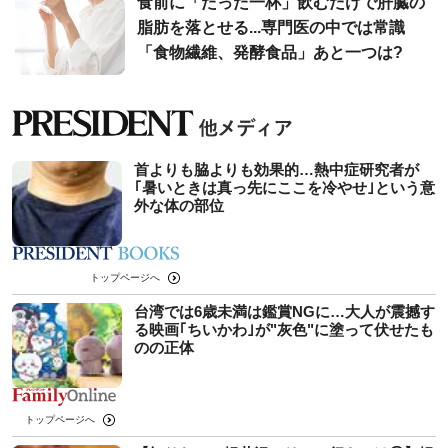
食前に「たった一杯」飲むだけで肝臓の
脂肪を落とせる...専門医の中では常識
「食物繊維、発酵食品」あと一つは?
首よりも脇よりも効果的…熱中症研究者が
｢暑いときは真っ先にここを冷やせ｣という意
外な体の部位
トップページへ
台湾では6歳未満は鑑賞NGに…大人が震撼す
る映画｢ちいかわ｣が"灰色"に塗って伏せたも
のの正体
トップページへ