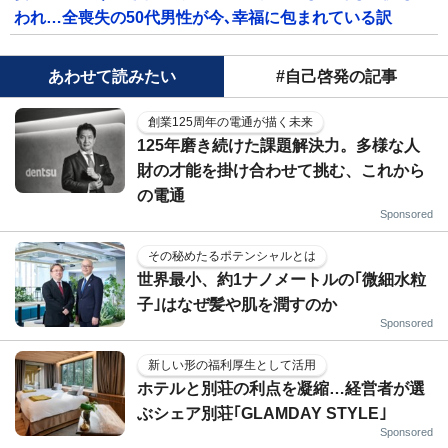
われ…全喪失の50代男性が今､幸福に包まれている訳
あわせて読みたい
#自己啓発の記事
創業125周年の電通が描く未来
125年磨き続けた課題解決力。多様な人
財の才能を掛け合わせて挑む、これから
の電通
Sponsored
その秘めたるポテンシャルとは
世界最小、約1ナノメートルの｢微細水粒
子｣はなぜ髪や肌を潤すのか
Sponsored
新しい形の福利厚生として活用
ホテルと別荘の利点を凝縮…経営者が選
ぶシェア別荘｢GLAMDAY STYLE｣
Sponsored