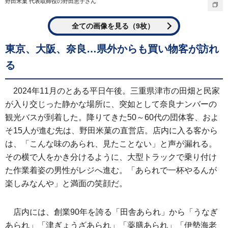
野田米菓 代表取締役の野田恵子さん
全ての画像を見る（9枚）
東京、大阪、奈良…県外からも買い物客が訪れ
る
2024年11月のとある平日午後。三重県津市の田畑と民家
が入り交じった静かな場所に、突如として奈良ナンバーの
観光バスが到着した。降りてきた50～60代の団体客、およ
そ15人が進む先は、野田米菓の直営店。店内に入る客から
は、「こんな味のあられ、見たことない」と声が漏れる。
その横で人をかき分けるように、大型トラックで乗り付け
た作業着姿の男性がレジへ進む。「あられで一杯やるんが
楽しみなんや」と満面の笑顔だ。
店内には、創業90年を誇る「田舎あられ」から「うなぎ
あられ」「津ぎょうざあられ」「薬膳あられ」「伊勢海老