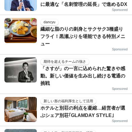
に最適な「名刺管理の延長」で進めるDX
Sponsored
dancyu
繊細な脂のりの刺身とサクサク3種盛り
フライ！黒瀬ぶりを堪能できる特別メニ
ュー
Sponsored
期待を超えるチームの強さ
「さすが」の一言に込められた驚きや感
動。新しい価値を生み出し続ける電通の
挑戦
Sponsored
新しい形の福利厚生として活用
ホテルと別荘の利点を凝縮…経営者が選
ぶシェア別荘｢GLAMDAY STYLE｣
Sponsored