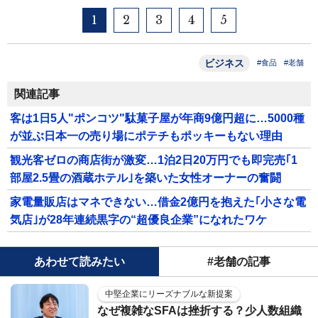
1
2
3
4
5
ビジネス
#食品
#老舗
関連記事
客は1日5人"ポンコツ"駄菓子屋が年商9億円超に…5000種
が並ぶ日本一の売り場にポテチもポッキーもない理由
観光客ゼロの商店街が激変…1泊2日20万円でも即完売｢1
部屋2.5畳の酒蔵ホテル｣を築いた女性オーナーの奮闘
家電量販店はマネできない…借金2億円を抱えた｢小さな電
気店｣が28年連続黒字の“超優良企業”になれたワケ
あわせて読みたい
#老舗の記事
中堅企業にリーズナブルな新提案
なぜ複雑なSFAは挫折する？少人数組織