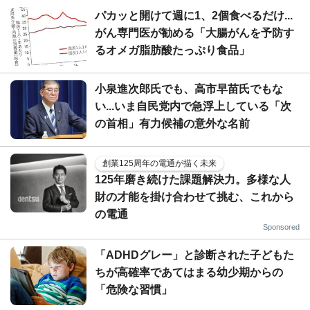
パカッと開けて週に1、2個食べるだけ...
がん専門医が勧める「大腸がんを予防す
るオメガ脂肪酸たっぷり食品」
小泉進次郎氏でも、高市早苗氏でもな
い...いま自民党内で急浮上している「次
の首相」有力候補の意外な名前
創業125周年の電通が描く未来
125年磨き続けた課題解決力。多様な人
財の才能を掛け合わせて挑む、これから
の電通
Sponsored
「ADHDグレー」と診断された子どもた
ちが高確率であてはまる幼少期からの
「危険な習慣」