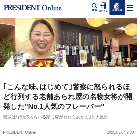
会員登録
検索
ログイン
筆者撮影
｢こんな味､はじめて｣警察に怒られるほ
ど行列する老舗あられ屋の名物女将が開
発した"No.1人気のフレーバー"
親戚は｢姉が5人もいる家に嫁がせたらあかん｣と大反対
PRESIDENT Online
2025/03/04 9:00