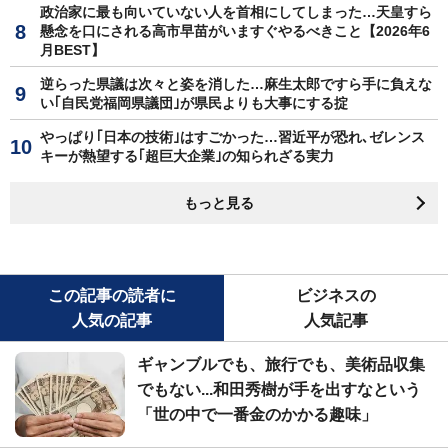
政治家に最も向いていない人を首相にしてしまった…天皇すら
懸念を口にされる高市早苗がいますぐやるべきこと【2026年6
月BEST】
逆らった県議は次々と姿を消した…麻生太郎ですら手に負えな
い｢自民党福岡県議団｣が県民よりも大事にする掟
やっぱり｢日本の技術｣はすごかった…習近平が恐れ､ゼレンス
キーが熱望する｢超巨大企業｣の知られざる実力
もっと見る
この記事の読者に
ビジネスの
人気の記事
人気記事
ギャンブルでも、旅行でも、美術品収集
でもない...和田秀樹が手を出すなという
「世の中で一番金のかかる趣味」