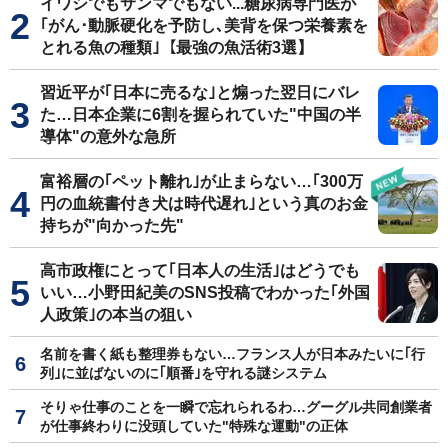
イワシでもサンマでもない...糖尿病専門医が
｢がん･動脈硬化を予防し､美背を保つ栄養素を
とれる魚の種類｣【最強の魚活術3選】
習近平が｢日本に売るな｣と煽った翌日にバレ
た…日本企業に6割を握られていた"中国の半
導体"の意外な急所
富裕層の｢ペット離れ｣が止まらない…｢300万
円の血統書付き犬は時代遅れ｣という真のお金
持ちが"向かった先"
高市政権にとって｢日本人の生活｣はどうでも
いい…小野田紀美のSNS投稿でわかった｢外国
人政策｣の本当の狙い
名前を書く紙も整理券もない…フランス人が日本みたいに｢行
列｣に並ばないのに｢順番｣を守れる謎システム
そりゃ仕事のことを一瞬で忘れられるわ…グーグル共同創業者
が仕事終わりに没頭していた"特殊な運動"の正体