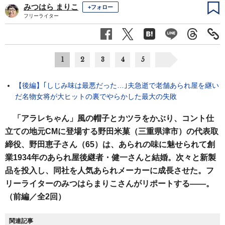
みつはら まりこ
+フォロー
フリーライター
1
2
3
4
5
【後編】｢しじみ味は最悪だった…｣夫急逝で老舗あられ屋を継い
だ名物女将が大ヒットの裏でやらかした最大の失敗
「アラレちゃん」風の帽子とカツラをかぶり、コント仕
立ての地元CMに登場する野田米菓（三重県津市）の代表取
締役、野田恵子さん（65）は、あられの味に魅せられて創
業1934年のあられ屋後継者・健一さんと結婚。次々と新製
品を投入し、同社を人気あられメーカーに成長させた。フ
リーライターのみつはらまりこさんがリポートする――。
（前編／全2回）
関連記事