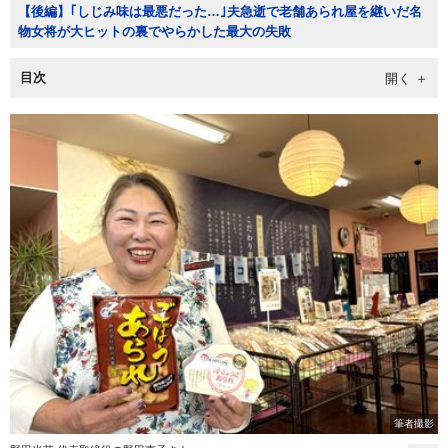
【後編】｢しじみ味は最悪だった…｣夫急逝で老舗あられ屋を継いだ名
物女将が大ヒットの裏でやらかした最大の失敗
目次
筆者撮影