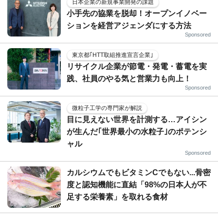
日本企業の新規事業開発の課題
小手先の協業を脱却！オープンイノベー
ションを経営アジェンダにする方法
Sponsored
東京都｢HTT取組推進宣言企業｣
リサイクル企業が節電・発電・蓄電を実
践、社員のやる気と営業力も向上！
Sponsored
微粒子工学の専門家が解説
目に見えない世界を計測する…アイシン
が生んだ｢世界最小の水粒子｣のポテンシ
ャル
Sponsored
カルシウムでもビタミンCでもない...骨密
度と認知機能に直結「98%の日本人が不
足する栄養素」を取れる食材