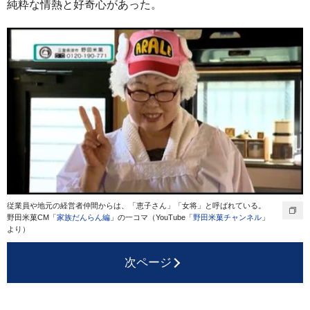
純粋な情熱と好奇心があった。
従業員や地元の経営者仲間からは、「恵子さん」「女将」と呼ばれている。
野田米菓CM「
家族だんらん編
」の一コマ（YouTube「
野田米菓チャンネル
」
より）
次ページ