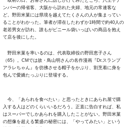
取材の日、お客さんに話しかけてみたところ、八王子ナ
ンバーの帰省客、大阪から訪れた夫婦、地元の常連客な
ど。野田米菓には県境を越えてたくさんの人が集まってい
ることがわかった。筆者が滞在したわずか1時間で約40人の
老若男女が訪れ、誰もがビニール袋いっぱいの商品を抱え
て店を後にした。
野田米菓を率いるのは、代表取締役の野田恵子さん
（65）。CMでは故・鳥山明さんの名作漫画『Dr.スランプ
アラレちゃん』を彷彿させる帽子をかぶり、割烹着に身を
包んで愛嬌たっぷりに登場する。
今、「あられを食べたい」と思ったときにあられ屋で購
入する人はどのくらいいるだろう。正直に告白すれば、私
はスーパーでしかあられを購入したことがない。野田米菓
の想像を超える繁盛の秘密には、「やってみたい」という