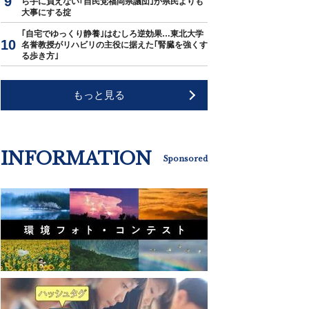
ら手に負えない｢自民党福岡県議団｣が県民よりも
大事にする掟
｢自宅でゆっくり静養｣はむしろ逆効果…東北大学
名誉教授がリハビリの主役に据えた｢腎臓を強くす
る歩き方｣
もっと見る
INFORMATION
Sponsored