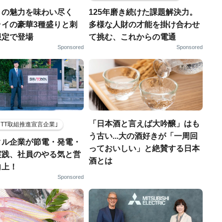
りの魅力を味わい尽く
125年磨き続けた課題解決力。
ライの豪華3種盛りと刺
多様な人財の才能を掛け合わせ
限定で登場
て挑む、これからの電通
Sponsored
Sponsored
「日本酒と言えば大吟醸」はも
HTT取組推進宣言企業｣
う古い...大の酒好きが「一周回
クル企業が節電・発電・
っておいしい」と絶賛する日本
実践、社員のやる気と営
酒とは
向上！
Sponsored