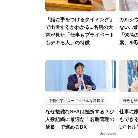
「鮨に手をつけるタイミング」
カルシ
で出世するかわかる...名店の大
ない..
将が見た「仕事もプライベート
「98%
もデキる人」の特徴
素」を
中堅企業にリーズナブルな新提案
自分を整
なぜ複雑なSFAは挫折する？少
仕事に
人数組織に最適な「名刺管理の
もでき
延長」で進めるDX
い”セ
Sponsored