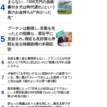
まらない…｢300万円の血統
書付き犬は時代遅れ｣という
真のお金持ちが"向かった
先"
プーチンは動揺し､言葉を失
ったとの指摘も…習近平に
見放され､側近も友好国も停
戦を迫る独裁政権の末期症
状
名前を書く紙も整理券もない…フランス人が日本
みたいに｢行列｣に並ばないのに｢順番｣を守れる謎
システム
夕食作り｢お手伝いする｣と直訴の子への返答でバ
レる…賢い親が｢カレーできたよ｡お皿持ってきて｣
と言わぬ訳【頭のよい子が育つ家3選】
高市政権にとって｢日本人の生活｣はどうでもい
い…小野田紀美のSNS投稿でわかった｢外国人政
策｣の本当の狙い
逆らった県議は次々と姿を消した…麻生太郎です