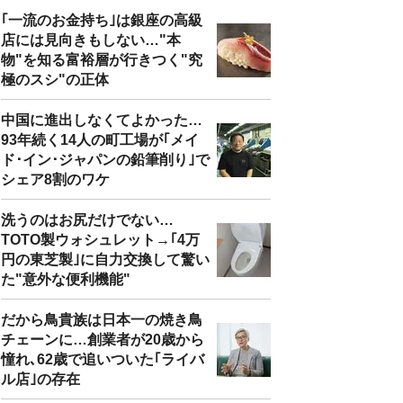
｢一流のお金持ち｣は銀座の高級
店には見向きもしない…"本
物"を知る富裕層が行きつく"究
極のスシ"の正体
中国に進出しなくてよかった…
93年続く14人の町工場が｢メイ
ド･イン･ジャパンの鉛筆削り｣で
シェア8割のワケ
洗うのはお尻だけでない…
TOTO製ウォシュレット→｢4万
円の東芝製｣に自力交換して驚い
た"意外な便利機能"
だから鳥貴族は日本一の焼き鳥
チェーンに…創業者が20歳から
憧れ､62歳で追いついた｢ライバ
ル店｣の存在