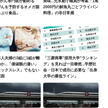
..がん専門医が勧める
美味...元水産庁職員が考案「1尾
がんを予防するオメガ脂
2000円の鮮魚丸ごとフライパン
っぷり食品」
料理」の非日常感
人夫婦の3組に1組が離
「三菱商事"採用大学"ランキン
か...「価値観の違い」
グ」を見れば一目瞭然...学歴社
セックスレス」でもない
会・日本で成功に必要な「出身
原因
大学の最低ライン」