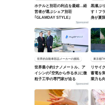
ホテルと別荘の利点を凝縮…経
黒瀬ぶ
営者が選ぶシェア別荘
す！フ
｢GLAMDAY STYLE｣
身が夏
Sponsored
世界的自動車部品メーカーの挑戦
東京都｢
世界最小約1ナノメートル、ア
リサイ
イシンの｢空気から作る水｣に微
蓄電を
粒子工学の専門家が迫る
業力も
Sponsored