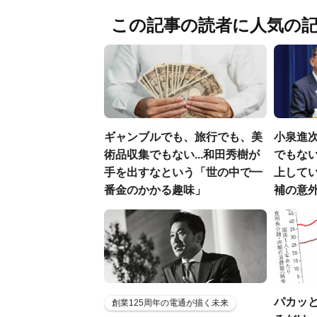
この記事の読者に人気の
ギャンブルでも、旅行でも、美
小泉進
術品収集でもない...和田秀樹が
でもない
手を出すなという「世の中で一
上して
番金のかかる趣味」
補の意
パカッと
創業125周年の電通が描く未来