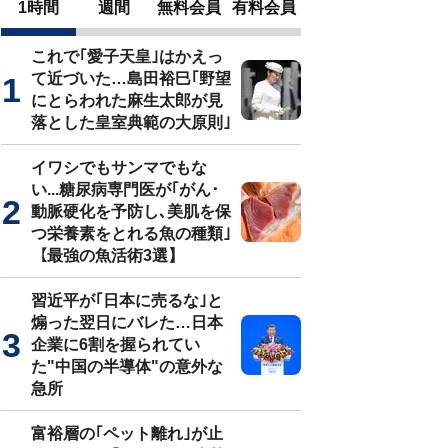
1時間
週間
無料会員
有料会員
これで｢愛子天皇｣はかえっ
て近づいた…島田裕巳｢野望
にとらわれた麻生太郎が見
落とした皇室典範の大原則｣
イワシでもサンマでもな
い...糖尿病専門医が｢がん･
動脈硬化を予防し､美肌を保
つ栄養素をとれる魚の種類｣
【最強の魚活術3選】
習近平が｢日本に売るな｣と
煽った翌日にバレた…日本
企業に6割を握られてい
た"中国の半導体"の意外な
急所
富裕層の｢ペット離れ｣が止