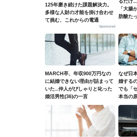
るだけ.
125年磨き続けた課題解決力。
「大腸
多様な人財の才能を掛け合わせ
肪酸た
て挑む、これからの電通
Sponsored
MARCH卒、年収900万円なの
なぜ日本
に結婚できない理由が詰まって
婚するの
いた...仲人がぴしゃりと叱った
でも「
婚活男性(36)の一言
本当の