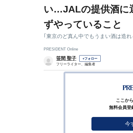
い…JALの提供酒に
ずやっていること
｢東京のど真ん中でもうまい酒は造れ
PRESIDENT Online
笹間 聖子
+フォロー
フリーライター、編集者
1
2
前ページ
ここか
無料会員登
今