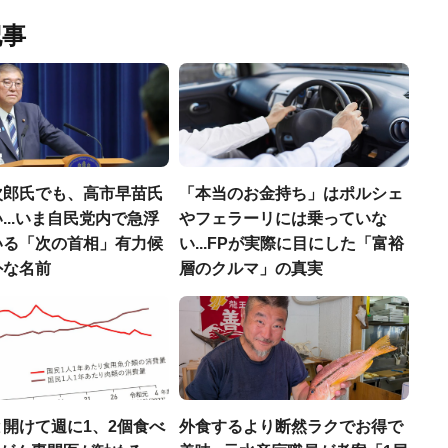
記事
次郎氏でも、高市早苗氏
「本当のお金持ち」はポルシェ
...いま自民党内で急浮
やフェラーリには乗っていな
いる「次の首相」有力候
い...FPが実際に目にした「富裕
外な名前
層のクルマ」の真実
開けて週に1、2個食べ
外食するより断然ラクでお得で