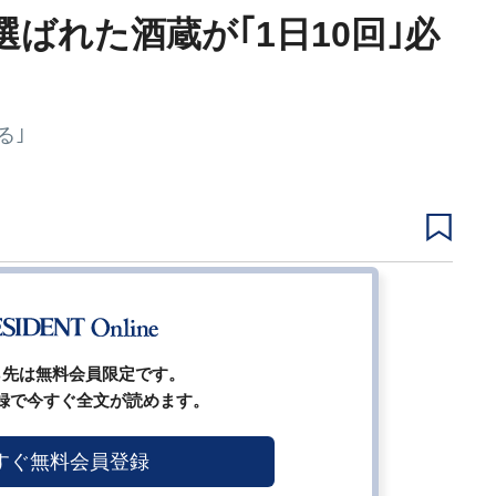
選ばれた酒蔵が｢1日10回｣必
る｣
3
4
5
8
…
次ページ
ら先は無料会員限定です。
録で今すぐ全文が読めます。
すぐ無料会員登録