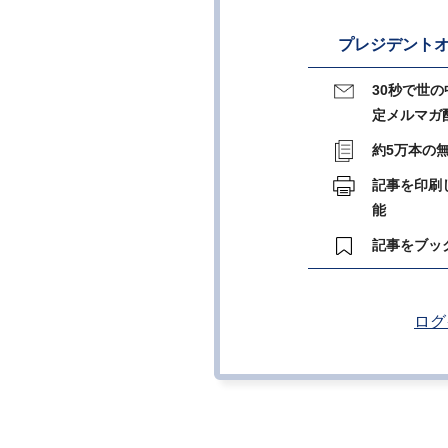
プレジデントオ
30秒で世
定メルマガ
約5万本の
記事を印刷
能
記事をブッ
ログ