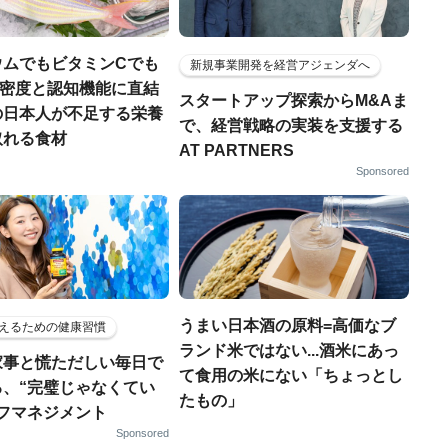
ウムでもビタミンCでも
新規事業開発を経営アジェンダへ
.骨密度と認知機能に直結
スタートアップ探索からM&Aま
の日本人が不足する栄養
で、経営戦略の実装を支援する
取れる食材
AT PARTNERS
Sponsored
うまい日本酒の原料=高価なブ
えるための健康習慣
ランド米ではない...酒米にあっ
家事と慌ただしい毎日で
て食用の米にない「ちょっとし
る、“完璧じゃなくてい
たもの」
ルフマネジメント
Sponsored