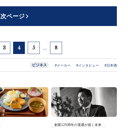
次ページ
3
4
5
8
…
ビジネス
#メーカー
#インタビュー
#日本酒
創業125周年の電通が描く未来