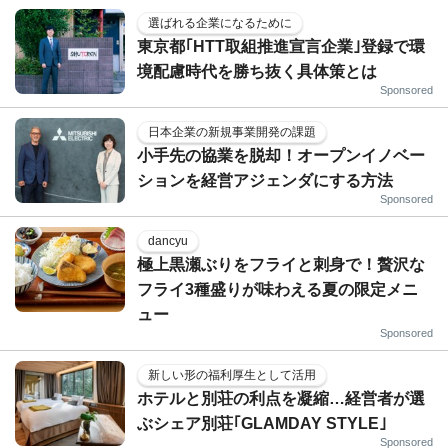
選ばれる企業になるために
東京都｢HTT取組推進宣言企業｣登録で環
境配慮時代を勝ち抜く具体策とは
Sponsored
日本企業の新規事業開発の課題
小手先の協業を脱却！オープンイノベー
ションを経営アジェンダにする方法
Sponsored
dancyu
極上黒瀬ぶりをフライと刺身で！贅沢な
フライ3種盛りが味わえる夏の限定メニ
ュー
Sponsored
新しい形の福利厚生として活用
ホテルと別荘の利点を凝縮…経営者が選
ぶシェア別荘｢GLAMDAY STYLE｣
Sponsored