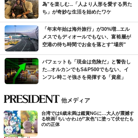
為"を楽しむ...「人より人形を愛する男た
ち」が奇妙な生活を始めたワケ
「年末年始は海外旅行」が30%増...エル
メスでもディオールでもない、富裕層が
空港の待ち時間でお金を落とす"場所"
バフェットも「現金は危険だ」と警告し
た...オルカンでもS&P500でもない、イ
ンフレ時こそ強さを発揮する「資産」
台湾では6歳未満は鑑賞NGに…大人が震撼す
る映画｢ちいかわ｣が"灰色"に塗って伏せたも
のの正体