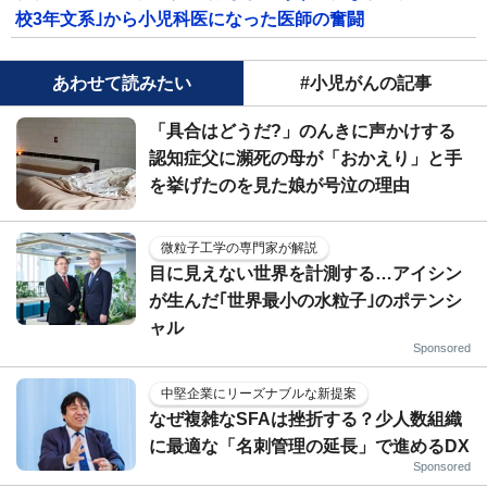
校3年文系｣から小児科医になった医師の奮闘
あわせて読みたい
#小児がんの記事
「具合はどうだ?」のんきに声かけする
認知症父に瀕死の母が「おかえり」と手
を挙げたのを見た娘が号泣の理由
微粒子工学の専門家が解説
目に見えない世界を計測する…アイシン
が生んだ｢世界最小の水粒子｣のポテンシ
ャル
Sponsored
中堅企業にリーズナブルな新提案
なぜ複雑なSFAは挫折する？少人数組織
に最適な「名刺管理の延長」で進めるDX
Sponsored