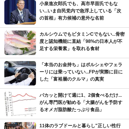
小泉進次郎氏でも、高市早苗氏でもな
い...いま自民党内で急浮上している「次
の首相」有力候補の意外な名前
カルシウムでもビタミンCでもない...骨密
度と認知機能に直結「98%の日本人が不
足する栄養素」を取れる食材
「本当のお金持ち」はポルシェやフェラ
ーリには乗っていない...FPが実際に目に
した「富裕層のクルマ」の真実
パカッと開けて週に1、2個食べるだけ...
がん専門医が勧める「大腸がんを予防す
るオメガ脂肪酸たっぷり食品」
11体のラブドールと暮らし"正しい性行