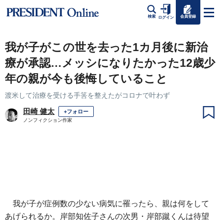
会員登録
検索
ログイン
我が子がこの世を去った1カ月後に新治
療が承認…メッシになりたかった12歳少
年の親が今も後悔していること
渡米して治療を受ける手筈を整えたがコロナで叶わず
田崎 健太
+フォロー
ノンフィクション作家
我が子が症例数の少ない病気に罹ったら、親は何をして
あげられるか。岸部知佐子さんの次男・岸部蹴くんは待望