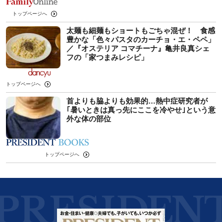
トップページへ
太麺も細麺もショートもごちゃ混ぜ！ 食感
豊かな「色々パスタのカーチョ・エ・ペペ」
／『オステリア コマチーナ』亀井良真シェ
フの「家つまみレシピ」
トップページへ
首よりも脇よりも効果的…熱中症研究者が
｢暑いときは真っ先にここを冷やせ｣という意
外な体の部位
トップページへ