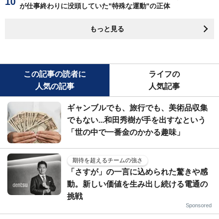
が仕事終わりに没頭していた"特殊な運動"の正体
もっと見る
この記事の読者に
ライフの
人気の記事
人気記事
ギャンブルでも、旅行でも、美術品収集
でもない...和田秀樹が手を出すなという
「世の中で一番金のかかる趣味」
期待を超えるチームの強さ
「さすが」の一言に込められた驚きや感
動。新しい価値を生み出し続ける電通の
挑戦
Sponsored