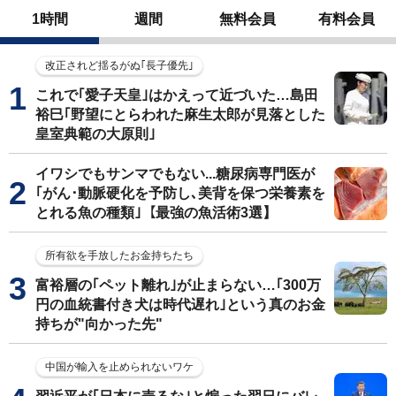
1時間
週間
無料会員
有料会員
改正されど揺るがぬ｢長子優先｣
これで｢愛子天皇｣はかえって近づいた…島田
裕巳｢野望にとらわれた麻生太郎が見落とした
皇室典範の大原則｣
イワシでもサンマでもない...糖尿病専門医が
｢がん･動脈硬化を予防し､美背を保つ栄養素を
とれる魚の種類｣【最強の魚活術3選】
所有欲を手放したお金持ちたち
富裕層の｢ペット離れ｣が止まらない…｢300万
円の血統書付き犬は時代遅れ｣という真のお金
持ちが"向かった先"
中国が輸入を止められないワケ