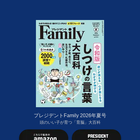
プレジデントFamily 2026年夏号
頭のいい子が育つ「育脳」大百科