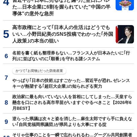
習近平が｢日本に売るな｣と煽った翌日にバレ
た…日本企業に6割を握られていた"中国の半
導体"の意外な急所
高市政権にとって｢日本人の生活｣はどうでも
いい…小野田紀美のSNS投稿でわかった｢外国
人政策｣の本当の狙い
名前を書く紙も整理券もない…フランス人が日本みたいに｢行
列｣に並ばないのに｢順番｣を守れる謎システム
かつて｢お荷物｣だった防衛産業
やっぱり｢日本の技術｣はすごかった…習近平が恐れ､ゼレンス
キーが熱望する｢超巨大企業｣の知られざる実力
政治家に最も向いていない人を首相にしてしまった…天皇すら
懸念を口にされる高市早苗がいますぐやるべきこと【2026年6
月BEST】
逆らった県議は次々と姿を消した…麻生太郎ですら手に負えな
い｢自民党福岡県議団｣が県民よりも大事にする掟
そりゃ仕事のことを一瞬で忘れられるわ…グーグル共同創業者