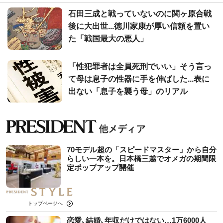
石田三成と戦っていないのに関ヶ原合戦
後に大出世...徳川家康が厚い信頼を置い
た「戦国最大の悪人」
「性犯罪者は全員死刑でいい」そう言っ
て母は息子の性器に手を伸ばした...表に
出ない「息子を襲う母」のリアル
70モデル超の「スピードマスター」から自分
らしい一本を。日本橋三越でオメガの期間限
定ポップアップ開催
トップページへ
恋愛､結婚､年収だけではない…1万6000人