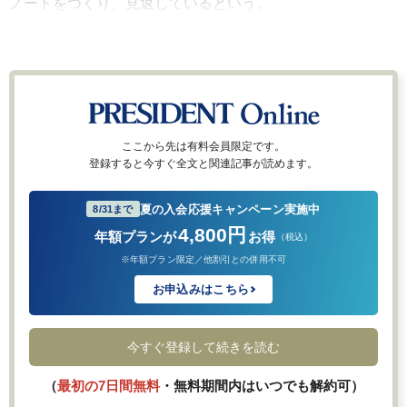
ノートをつくり、見返しているという。
ここから先は有料会員限定です。
登録すると今すぐ全文と関連記事が読めます。
夏の入会応援キャンペーン実施中
8/31まで
4,800円
年額プランが
お得
（税込）
※年額プラン限定／他割引との併用不可
お申込みはこちら
今すぐ登録して続きを読む
（
最初の7日間無料
・無料期間内はいつでも解約可）