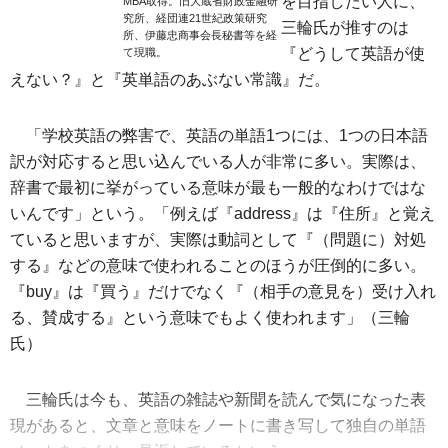
を目指したい人に、
MBA取得。旧大蔵省財政金融研
究所、経団連21世紀政策研究
三輪氏が推すのは
所、伊藤忠商事会長秘書等を経
『どうして英語が使
て現職。
えない？』と『英単語のあぶない常識』だ。
「学校英語の弊害で、英語の単語1つには、1つの日本語
訳が対応すると思い込んでいる人が非常に多い。実際は、
辞書で最初に挙がっている意味が最も一般的なわけではな
いんです」という。「例えば『address』は『住所』と覚え
ていると思いますが、実際は動詞として『（問題に）対処
する』などの意味で使われることのほうが圧倒的に多い。
『buy』は『買う』だけでなく『（相手の意見を）受け入れ
る、賛成する』という意味でもよく使われます」（三輪
氏）
三輪氏は今も、英語の雑誌や新聞を読んで気になった表
現があると、文章と意味をノートに書き写して独自の単語