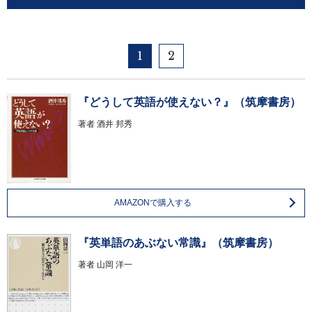
1
2
『どうして英語が使えない？』（筑摩書房）
著者
酒井 邦秀
AMAZONで購入する
『英単語のあぶない常識』（筑摩書房）
著者
山岡 洋一