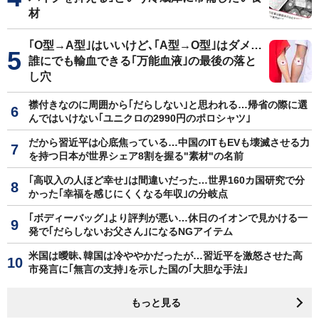
材
｢O型→A型｣はいいけど､｢A型→O型｣はダメ…
誰にでも輸血できる｢万能血液｣の最後の落と
し穴
襟付きなのに周囲から｢だらしない｣と思われる…帰省の際に選
んではいけない｢ユニクロの2990円のポロシャツ｣
だから習近平は心底焦っている…中国のITもEVも壊滅させる力
を持つ日本が世界シェア8割を握る"素材"の名前
｢高収入の人ほど幸せ｣は間違いだった…世界160カ国研究で分
かった｢幸福を感じにくくなる年収｣の分岐点
｢ボディーバッグ｣より評判が悪い…休日のイオンで見かける一
発で｢だらしないお父さん｣になるNGアイテム
米国は曖昧､韓国は冷ややかだったが…習近平を激怒させた高
市発言に｢無言の支持｣を示した国の｢大胆な手法｣
もっと見る