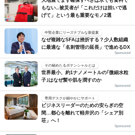
大地震でまず確保すべきは水でも食料で
もない...被災者が「これだけは担いで逃
げて」という最も重要なモノ2選
中堅企業にリーズナブルな新提案
なぜ複雑なSFAは挫折する？少人数組織
に最適な「名刺管理の延長」で進めるDX
Sponsored
その秘めたるポテンシャルとは
世界最小、約1ナノメートルの｢微細水粒
子｣はなぜ髪や肌を潤すのか
Sponsored
専用デスクが細やかにサポート
ビジネスリーダーのための安らぎの空
間…都心を離れて軽井沢の「シェア別
荘」へ！
Sponsored