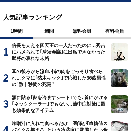
人気記事ランキング
1時間
週間
無料会員
有料会員
信長を支える四天王の一人だったのに…秀吉
にハメられて｢清須会議｣に出席できなかった
武将の哀れな末路
耳の後ろから流血､指の肉をごっそり食べら
れ…クマに｢猪木キック｣で応戦した36歳男性
の"数十秒間の死闘"
額に貼る｢熱を冷ますシート｣でも､首にかける
｢ネッククーラー｣でもない…熱中症対策に最
も効果的なアイテム
味噌汁に入れて食べるだけ…医師が｢血糖値ス
パイクを抑える｣という冷蔵庫に常備したい食