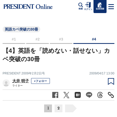
会員登録
検索
ログイン
英語カベ突破の30冊
#1
#2
#3
#4
【4】英語を「読めない・話せない」カ
ベ突破の30冊
PRESIDENT 2009年2月2日号
2009/04/17 13:00
大井 明子
+フォロー
ライター
1
2