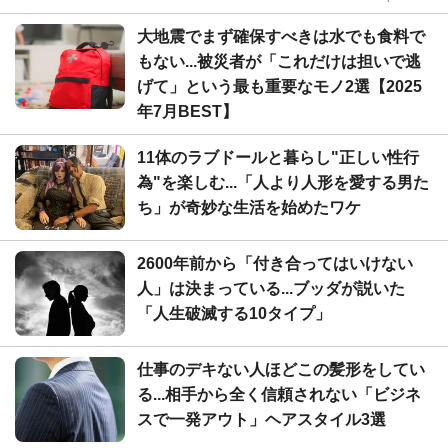
大地震でまず確保すべきは水でも食料で
もない...被災者が「これだけは担いで逃
げて」という最も重要なモノ2選【2025
年7月BEST】
11体のラブドールと暮らし"正しい性行
為"を楽しむ...「人より人形を愛する男た
ち」が奇妙な生活を始めたワケ
2600年前から「付き合ってはいけない
人」は決まっている...ブッダが説いた
「人生破滅する10タイプ」
仕事のデキない人ほどこの髪形をしてい
る...相手から全く信頼されない「ビジネ
スで一発アウト」ヘアスタイル3選