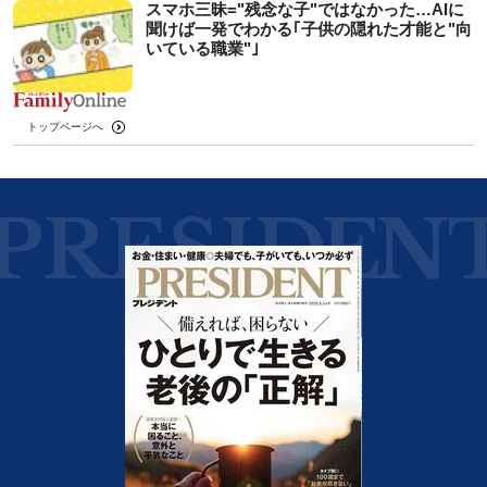
スマホ三昧="残念な子"ではなかった…AIに
聞けば一発でわかる｢子供の隠れた才能と"向
いている職業"｣
トップページへ