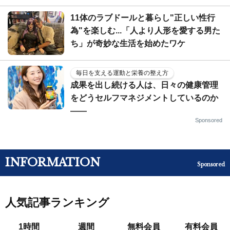
11体のラブドールと暮らし"正しい性行
為"を楽しむ...「人より人形を愛する男た
ち」が奇妙な生活を始めたワケ
毎日を支える運動と栄養の整え方
成果を出し続ける人は、日々の健康管理
をどうセルフマネジメントしているのか
——
Sponsored
INFORMATION
Sponsored
人気記事ランキング
1時間
週間
無料会員
有料会員