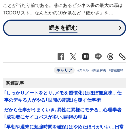
ことが当たり前である。巷にあるビジネス書の最大の罪は
TODOリスト、なんとかの10か条など『確かさ』を…
続きを読む
キャリア
#スキル
#問題解決
#書籍抜粋
関連記事
｢しっかりノートをとり､メモを習慣化｣はほぼ無意味…仕
事のデキる人がやる｢世間の常識｣を覆す仕事術
だから仕事がうまくいき､異性に異様にモテる…心理学者
｢成功者にサイコパスが多い｣納得の理由
｢早朝や週末に勉強時間を確保｣はやめたほうがいい…日常