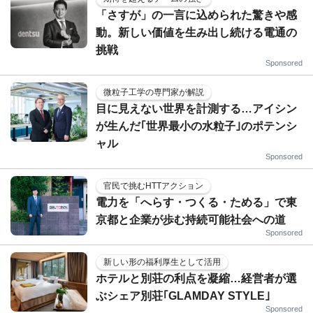
「さすが」の一言に込められた驚きや感
動。新しい価値を生み出し続ける電通の
挑戦
Sponsored
微粒子工学の専門家が解説
目に見えない世界を計測する…アイシン
が生んだ｢世界最小の水粒子｣のポテンシ
ャル
Sponsored
官民で挑むHTTアクション
電力を「へらす・つくる・ためる」で東
京都と企業が歩む持続可能社会への道
Sponsored
新しい形の福利厚生として活用
ホテルと別荘の利点を凝縮…経営者が選
ぶシェア別荘｢GLAMDAY STYLE｣
Sponsored