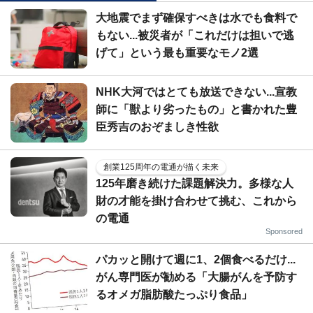
大地震でまず確保すべきは水でも食料で
もない...被災者が「これだけは担いで逃
げて」という最も重要なモノ2選
NHK大河ではとても放送できない...宣教
師に「獣より劣ったもの」と書かれた豊
臣秀吉のおぞましき性欲
創業125周年の電通が描く未来
125年磨き続けた課題解決力。多様な人
財の才能を掛け合わせて挑む、これから
の電通
Sponsored
パカッと開けて週に1、2個食べるだけ...
がん専門医が勧める「大腸がんを予防す
るオメガ脂肪酸たっぷり食品」