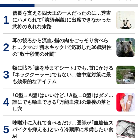
信長を支える四天王の一人だったのに…秀吉
にハメられて｢清須会議｣に出席できなかった
武将の哀れな末路
耳の後ろから流血､指の肉をごっそり食べら
れ…クマに｢猪木キック｣で応戦した36歳男性
の"数十秒間の死闘"
額に貼る｢熱を冷ますシート｣でも､首にかける
｢ネッククーラー｣でもない…熱中症対策に最
も効果的なアイテム
｢O型→A型｣はいいけど､｢A型→O型｣はダメ…
誰にでも輸血できる｢万能血液｣の最後の落と
し穴
味噌汁に入れて食べるだけ…医師が｢血糖値ス
パイクを抑える｣という冷蔵庫に常備したい食
材