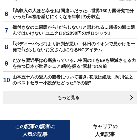
｢高収入の人ほど幸せ｣は間違いだった…世界160カ国研究で分
かった｢幸福を感じにくくなる年収｣の分岐点
襟付きなのに周囲から｢だらしない｣と思われる…帰省の際に選
んではいけない｢ユニクロの2990円のポロシャツ｣
｢ボディーバッグ｣より評判が悪い…休日のイオンで見かける一
発で｢だらしないお父さん｣になるNGアイテム
だから習近平は心底焦っている…中国のITもEVも壊滅させる力
を持つ日本が世界シェア8割を握る"素材"の名前
山本五十六の愛人の芸者について書き､初版は絶版…阿川弘之
のベストセラー小説がたどった"その後"
もっと見る
この記事の読者に
キャリアの
人気の記事
人気記事