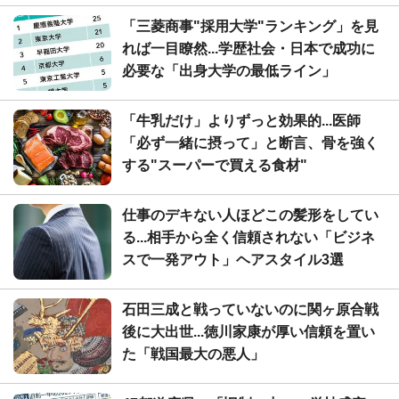
「三菱商事"採用大学"ランキング」を見
れば一目瞭然...学歴社会・日本で成功に
必要な「出身大学の最低ライン」
「牛乳だけ」よりずっと効果的...医師
「必ず一緒に摂って」と断言、骨を強く
する"スーパーで買える食材"
仕事のデキない人ほどこの髪形をしてい
る...相手から全く信頼されない「ビジネ
スで一発アウト」ヘアスタイル3選
石田三成と戦っていないのに関ヶ原合戦
後に大出世...徳川家康が厚い信頼を置い
た「戦国最大の悪人」