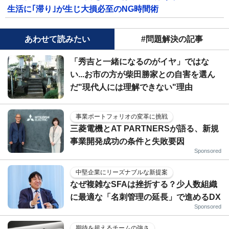
生活に｢滞り｣が生じ大損必至のNG時間術
あわせて読みたい
#問題解決の記事
「秀吉と一緒になるのがイヤ」ではな
い...お市の方が柴田勝家との自害を選ん
だ"現代人には理解できない"理由
事業ポートフォリオの変革に挑戦
三菱電機とAT PARTNERSが語る、新規
事業開発成功の条件と失敗要因
Sponsored
中堅企業にリーズナブルな新提案
なぜ複雑なSFAは挫折する？少人数組織
に最適な「名刺管理の延長」で進めるDX
Sponsored
期待を超えるチームの強さ