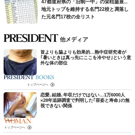
47都道府県の「旧制一中」の栄枯盛衰...
地元トップを維持する名門22校と凋落し
た元名門17校の全リスト
首よりも脇よりも効果的…熱中症研究者が
｢暑いときは真っ先にここを冷やせ｣という意
外な体の部位
トップページへ
恋愛､結婚､年収だけではない…1万6000人
×28年追跡調査で判明した｢容姿と寿命｣の無
視できない関係
トップページへ