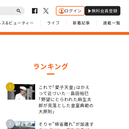
ログイン
無料会員登録
ルス&ビューティー
ライフ
新着記事
連載一覧
ランキング
1
これで｢愛子天皇｣はかえ
って近づいた…島田裕巳
｢野望にとらわれた麻生太
郎が見落とした皇室典範の
大原則｣
2
そりゃ"帰省離れ"が加速す