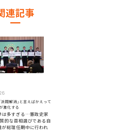
関連記事
26
｢派閥解消｣と言えばかえって
｣が激化する
挙は多すぎる…憲政史家
実質的な首相選びである自
選が総理任期中に行われ