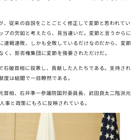
が、従来の自説をことごとく修正して変節と思われてい
ップの欠如と考えたら、見当違いだ。変節と言うからに
に連戦連敗、しかも全敗しているだけなのだから、変節
なく、拒否権集団に変節を強要されただけだ。
で石破首相に投票し、貢献した人たちである。支持され
献度は組閣で一目瞭然である。
元首相、石井準一参議院国対委員長、武田良太二階派元
、人事と政策にもろに反映されている。