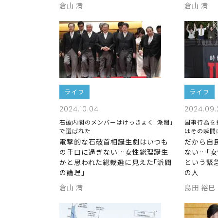
倉山 満
倉山 満
ライフ
ライフ
2024.10.04
2024.09.
石破内閣のメンバーはけっきょく｢派閥｣
国事行為を
で選ばれた
はその瞬間
電撃的な石破首相誕生劇はいつも
だから自
の手口に過ぎない…女性総理誕生
ない…｢
かと思われた総裁選に見えた｢派閥
という緊
の論理｣
の人
倉山 満
島田 裕巳