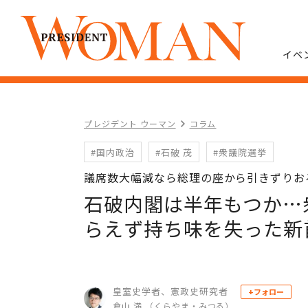
イベ
プレジデント ウーマン
コラム
#国内政治
#石破 茂
#衆議院選挙
議席数大幅減なら総理の座から引きずりお
石破内閣は半年もつか…
らえず持ち味を失った新
皇室史学者、憲政史研究者
+フォロー
倉山 満 （くらやま・みつる）