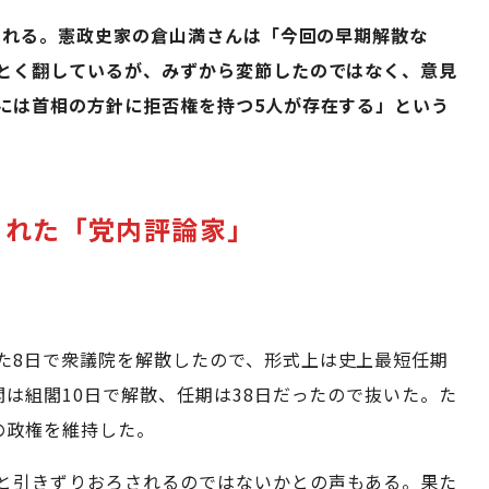
票される。憲政史家の倉山満さんは「今回の早期解散な
とく翻しているが、みずから変節したのではなく、意見
には首相の方針に拒否権を持つ5人が存在する」という
られた「党内評論家」
た8日で衆議院を解散したので、形式上は史上最短任期
は組閣10日で解散、任期は38日だったので抜いた。た
の政権を維持した。
と引きずりおろされるのではないかとの声もある。果た