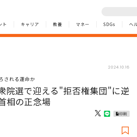
ント
キャリア
教養
マネー
SDGs
ヘ
2024.10.16
ろされる運命か
衆院選で迎える"拒否権集団"に逆
首相の正念場
印刷