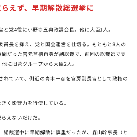
逆らえず、早期解散総選挙に
官と党4役に小野寺五典政調会長。他に大臣1人。
委員長を抑え、党と国会運営を仕切る。もともと8人の
派閥だった菅元首相自身が副総裁で、前回の総裁選で支
。他に旧菅グループから大臣2人。
されていて、側近の青木一彦を官房副長官として政権の
大きく影響力を行使している。
逆らえないだけだ。
、総裁選中に早期解散に慎重だったが、森山幹事長（と