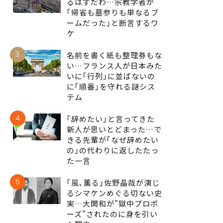
るはずだわ…宗教学者が
｢帰省も墓参りも単なるブ
ームだった｣と断言するワ
ケ
3
名前を書く紙も整理券もな
い…フランス人が日本みた
いに｢行列｣に並ばないの
に｢順番｣を守れる謎シス
テム
4
｢辞めたい｣と言ってきた
新人が思いとどまった…で
きる先輩が｢なぜ辞めたい
の｣の代わりに返したたっ
た一言
5
｢風､薫る｣佐野晶哉が演じ
るシマケンめぐる切ない史
実…大関和が"獄中プロポ
ーズ"されたのに身を引い