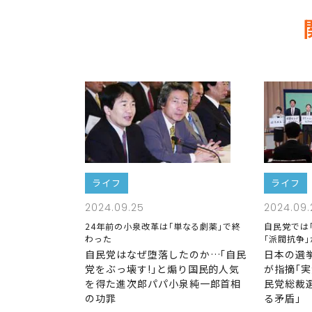
ライフ
ライフ
2024.09.25
2024.09.
24年前の小泉改革は｢単なる劇薬｣で終
自民党では
わった
｢派閥抗争
自民党はなぜ堕落したのか…｢自民
日本の選
党をぶっ壊す!｣と煽り国民的人気
が指摘｢
を得た進次郎パパ小泉純一郎首相
民党総裁
の功罪
る矛盾｣