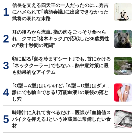
信長を支える四天王の一人だったのに…秀吉
にハメられて｢清須会議｣に出席できなかった
武将の哀れな末路
耳の後ろから流血､指の肉をごっそり食べら
れ…クマに｢猪木キック｣で応戦した36歳男性
の"数十秒間の死闘"
額に貼る｢熱を冷ますシート｣でも､首にかける
｢ネッククーラー｣でもない…熱中症対策に最
も効果的なアイテム
｢O型→A型｣はいいけど､｢A型→O型｣はダメ…
誰にでも輸血できる｢万能血液｣の最後の落と
し穴
味噌汁に入れて食べるだけ…医師が｢血糖値ス
パイクを抑える｣という冷蔵庫に常備したい食
材