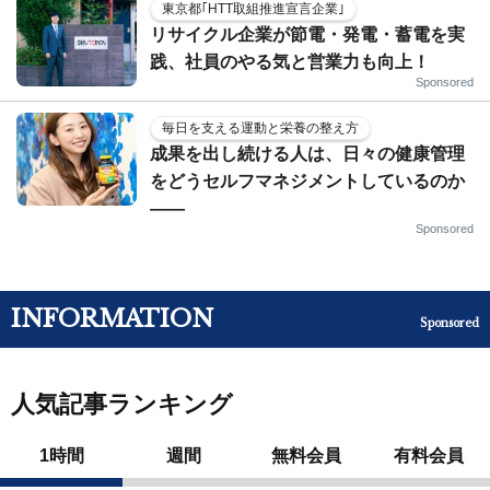
東京都｢HTT取組推進宣言企業｣
リサイクル企業が節電・発電・蓄電を実
践、社員のやる気と営業力も向上！
Sponsored
毎日を支える運動と栄養の整え方
成果を出し続ける人は、日々の健康管理
をどうセルフマネジメントしているのか
——
Sponsored
INFORMATION
Sponsored
人気記事ランキング
1時間
週間
無料会員
有料会員