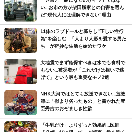
「秀吉と一緒になるのがイヤ」ではな
い...お市の方が柴田勝家との自害を選ん
だ"現代人には理解できない"理由
11体のラブドールと暮らし"正しい性行
為"を楽しむ...「人より人形を愛する男た
ち」が奇妙な生活を始めたワケ
大地震でまず確保すべきは水でも食料で
もない...被災者が「これだけは担いで逃
げて」という最も重要なモノ2選
NHK大河ではとても放送できない...宣教
師に「獣より劣ったもの」と書かれた豊
臣秀吉のおぞましき性欲
「牛乳だけ」よりずっと効果的...医師