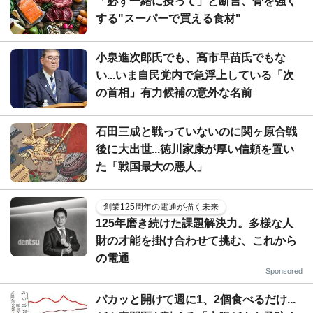
「必ず一緒に摂って」と断言、骨を強く
する"スーパーで買える食材"
小泉進次郎氏でも、高市早苗氏でもな
い...いま自民党内で急浮上している「次
の首相」有力候補の意外な名前
石田三成と戦っていないのに関ヶ原合戦
後に大出世...徳川家康が厚い信頼を置い
た「戦国最大の悪人」
創業125周年の電通が描く未来
125年磨き続けた課題解決力。多様な人
財の才能を掛け合わせて挑む、これから
の電通
Sponsored
パカッと開けて週に1、2個食べるだけ...