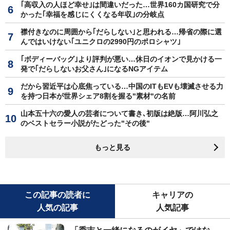
｢高収入の人ほど幸せ｣は間違いだった…世界160カ国研究で分
かった｢幸福を感じにくくなる年収｣の分岐点
襟付きなのに周囲から｢だらしない｣と思われる…帰省の際に選
んではいけない｢ユニクロの2990円のポロシャツ｣
｢ボディーバッグ｣より評判が悪い…休日のイオンで見かける一
発で｢だらしないお父さん｣になるNGアイテム
だから習近平は心底焦っている…中国のITもEVも壊滅させる力
を持つ日本が世界シェア8割を握る"素材"の名前
山本五十六の愛人の芸者について書き､初版は絶版…阿川弘之
のベストセラー小説がたどった"その後"
もっと見る
この記事の読者に
キャリアの
人気の記事
人気記事