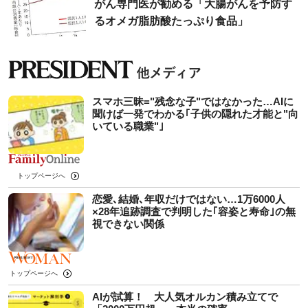
がん専門医が勧める「大腸がんを予防す
るオメガ脂肪酸たっぷり食品」
スマホ三昧="残念な子"ではなかった…AIに
聞けば一発でわかる｢子供の隠れた才能と"向
いている職業"｣
トップページへ
恋愛､結婚､年収だけではない…1万6000人
×28年追跡調査で判明した｢容姿と寿命｣の無
視できない関係
トップページへ
AIが試算！ 大人気オルカン積み立てで