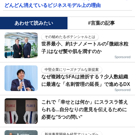
どんどん消えているビジネスモデル上の理由
あわせて読みたい
#言葉の記事
その秘めたるポテンシャルとは
世界最小、約1ナノメートルの｢微細水粒
子｣はなぜ髪や肌を潤すのか
Sponsored
中堅企業にリーズナブルな新提案
なぜ複雑なSFAは挫折する？少人数組織
に最適な「名刺管理の延長」で進めるDX
Sponsored
これで「幸せとは何か」にスラスラ答え
られる...自分なりの意見を伝えるために
必要な"5つの問い"
新規事業開発を経営アジェンダへ