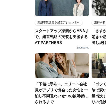
新規事業開発を経営アジェンダへ
期待を超
スタートアップ探索からM&Aま
「さす
で、経営戦略の実装を支援する
驚きや
AT PARTNERS
出し続
Sponsored
「下着に手を...」エリート会社
「ゴツ
員がアプリで出会った女性と一
険で安い
泊し不同意わいせつの被疑者に
量出没
されるまで
りの危