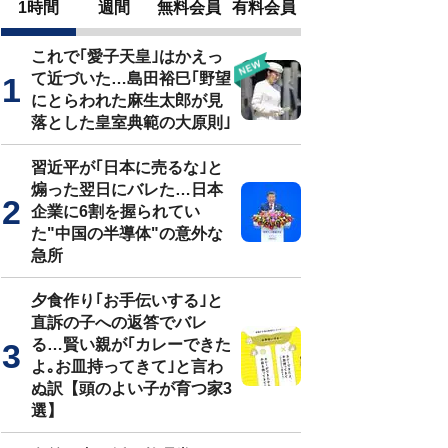
1時間
週間
無料会員
有料会員
これで｢愛子天皇｣はかえっ
て近づいた…島田裕巳｢野望
にとらわれた麻生太郎が見
落とした皇室典範の大原則｣
習近平が｢日本に売るな｣と
煽った翌日にバレた…日本
企業に6割を握られてい
た"中国の半導体"の意外な
急所
夕食作り｢お手伝いする｣と
直訴の子への返答でバレ
る…賢い親が｢カレーできた
よ｡お皿持ってきて｣と言わ
ぬ訳【頭のよい子が育つ家3
選】