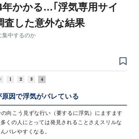
4年かかる…｢浮気専用サイ
に調査した意外な結果
に集中するのか
1
2
3
4
ジ
が原因で浮気がバレている
身の向こう見ずな行い（要するに浮気）にますます
。多くの人にとっては発見されることさえスリルな
ろんバレやすくなる。