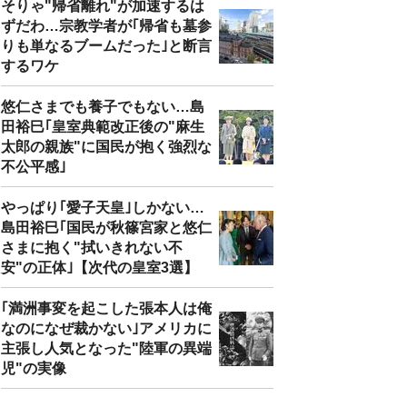
そりゃ"帰省離れ"が加速するは
ずだわ…宗教学者が｢帰省も墓参
りも単なるブームだった｣と断言
するワケ
悠仁さまでも養子でもない…島
田裕巳｢皇室典範改正後の"麻生
太郎の親族"に国民が抱く強烈な
不公平感｣
やっぱり｢愛子天皇｣しかない…
島田裕巳｢国民が秋篠宮家と悠仁
さまに抱く"拭いきれない不
安"の正体｣【次代の皇室3選】
｢満洲事変を起こした張本人は俺
なのになぜ裁かない｣アメリカに
主張し人気となった"陸軍の異端
児"の実像