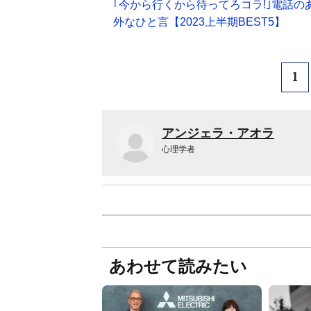
｢今から行くから待ってろコラ!｣電話
外なひと言【2023上半期BEST5】
1
アンジェラ・アオラ
心理学者
あわせて読みたい