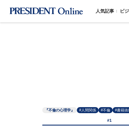
人気記事
ビジ
『不倫の心理学』
#人間関係
#不倫
#書籍抜
#1