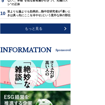
ない…"本物"を知る富裕層が行きつく"究極のス
シ"の正体
首よりも脇よりも効果的…熱中症研究者が｢暑いと
きは真っ先にここを冷やせ｣という意外な体の部位
もっと見る
INFORMATION
Sponsored