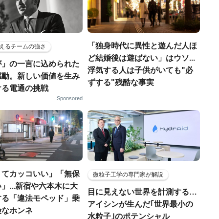
「独身時代に異性と遊んだ人ほ
えるチームの強さ
ど結婚後は遊ばない」はウソ...
が」の一言に込められた
浮気する人は子供がいても"必
感動。新しい価値を生み
ずする"残酷な事実
ける電通の挑戦
Sponsored
くてカッコいい」「無保
微粒子工学の専門家が解説
」...新宿や六本木に大
目に見えない世界を計測する…
する「違法モペッド」乗
アイシンが生んだ｢世界最小の
険なホンネ
水粒子｣のポテンシャル