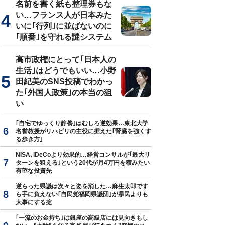
名前を書く紙も整理券もな
い…フランス人が日本みた
いに｢行列｣に並ばないのに
｢順番｣を守れる謎システム
高市政権にとって｢日本人の
生活｣はどうでもいい…小野
田紀美のSNS投稿でわかっ
た｢外国人政策｣の本当の狙
い
｢自宅でゆっくり静養｣はむしろ逆効果…東北大学
名誉教授がリハビリの主役に据えた｢腎臓を強くす
る歩き方｣
NISA､iDeCoより効果的…経営コンサルが｢最大リ
ターンを狙える｣という20代が月4万円を積みたい
有望な投資先
逆らった県議は次々と姿を消した…麻生太郎です
ら手に負えない｢自民党福岡県議団｣が県民よりも
大事にする掟
｢一流のお金持ち｣は銀座の高級店には見向きもし