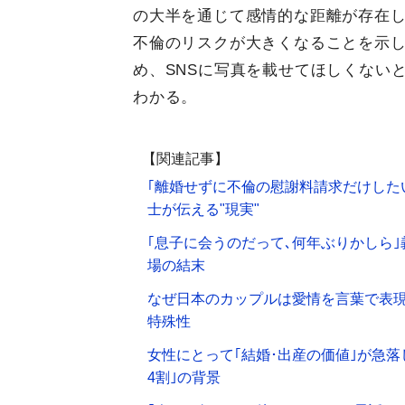
の大半を通じて感情的な距離が存在
不倫のリスクが大きくなることを示
め、SNSに写真を載せてほしくない
わかる。
【関連記事】
｢離婚せずに不倫の慰謝料請求だけした
士が伝える"現実"
｢息子に会うのだって､何年ぶりかしら
場の結末
なぜ日本のカップルは愛情を言葉で表現
特殊性
女性にとって｢結婚･出産の価値｣が急落
4割｣の背景