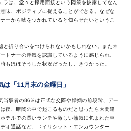
ェラは、堂々と採用面接という隠策を披露してなん
る意味、ポジティブに捉えることができる。なぜな
トナーから嘘をつかれていると知らせたいというこ
嘘と折り合いをつけられないかもしれない。またネ
パートナーの浮気を認識しているように感じられ、
の時もほぼそうした状況だったし、きつかった。
気は「11月末の金曜日」
気当事者の86％は正式な交際や婚姻の前段階、デー
気は夜、暗闇の中で起こるものだと思ったら大間違
もホテルでの長いランチや激しい熱気に包まれた車
ビデオ通話など。〈イリシット・エンカウンター