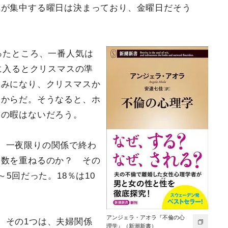
気が集中する曜日は決まっており、金曜日だそう
ったところ、一番人気は
に入るとクリスマスの準
休みになり、クリスマスか
るからだ。そうなると、ホ
チの暇はないだろう。
 一夜限りの関係で終わ
回数を重ねるのか？ その
5回だった。18％は10
アンジェラ・アオラ『不倫の心
。その1つは、夫婦関係
理学』（新潮新書）