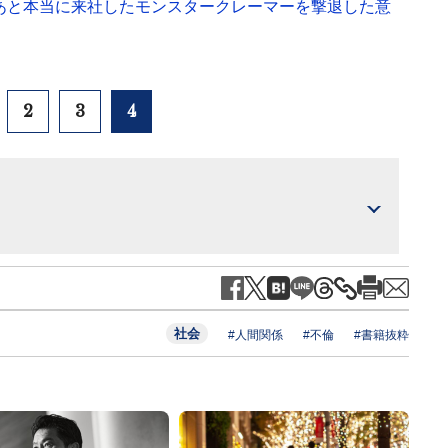
のあと本当に来社したモンスタークレーマーを撃退した意
2
3
4
社会
#人間関係
#不倫
#書籍抜粋