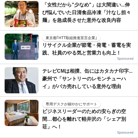
「女性だから"少なめ"」は大間違い...伸
び悩んでいた日清食品冷凍「汁なし担々
麺」を急成長させた意外な改良内容
東京都｢HTT取組推進宣言企業｣
リサイクル企業が節電・発電・蓄電を実
践、社員のやる気と営業力も向上！
Sponsored
テレビCMは相撲、缶にはカタカナ印字...
豪州で「サントリーのレモンチューハ
イ」がバカ売れしている意外な理由
専用デスクが細やかにサポート
ビジネスリーダーのための安らぎの空
間…都心を離れて軽井沢の「シェア別
荘」へ！
Sponsored