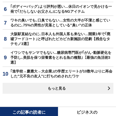
｢ボディーバッグ｣より評判が悪い…休日のイオンで見かける一
発で｢だらしないお父さん｣になるNGアイテム
ワキの臭いでも､口臭でもない…女性の大半が不潔と感じてい
るのに､75%の男性が見落としている"臭い"の正体
大阪駅直結なのに､日本人も外国人客も来ない…開業1年で｢廃
墟フードコート｣と呼ばれたピカピカ新施設の悲劇【残念なタ
テモノ3選】
イワシでもサンマでもない...糖尿病専門医が｢がん･動脈硬化を
予防し､美肌を保つ栄養素をとれる魚の種類｣【最強の魚活術3
選】
｢進学校→慶應大→大企業｣の学歴エリートが10数年ぶりに再会
した"元不良の友人"に打ちのめされたワケ
もっと見る
この記事の読者に
ビジネスの