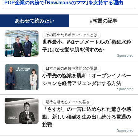
POP企業の内紛で｢NewJeansのママ｣を支持する理由
あわせて読みたい
#韓国の記事
その秘めたるポテンシャルとは
世界最小、約1ナノメートルの｢微細水粒
子｣はなぜ髪や肌を潤すのか
Sponsored
日本企業の新規事業開発の課題
小手先の協業を脱却！オープンイノベー
ションを経営アジェンダにする方法
Sponsored
期待を超えるチームの強さ
「さすが」の一言に込められた驚きや感
動。新しい価値を生み出し続ける電通の
挑戦
Sponsored