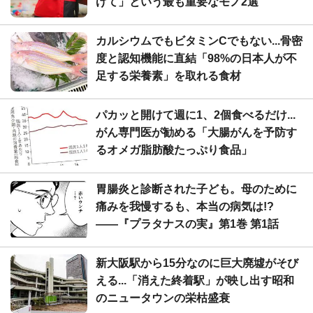
げて」という最も重要なモノ2選
カルシウムでもビタミンCでもない...骨密
度と認知機能に直結「98%の日本人が不
足する栄養素」を取れる食材
パカッと開けて週に1、2個食べるだけ...
がん専門医が勧める「大腸がんを予防す
るオメガ脂肪酸たっぷり食品」
胃腸炎と診断された子ども。母のために
痛みを我慢するも、本当の病気は!?
――『プラタナスの実』第1巻 第1話
新大阪駅から15分なのに巨大廃墟がそび
える...「消えた終着駅」が映し出す昭和
のニュータウンの栄枯盛衰