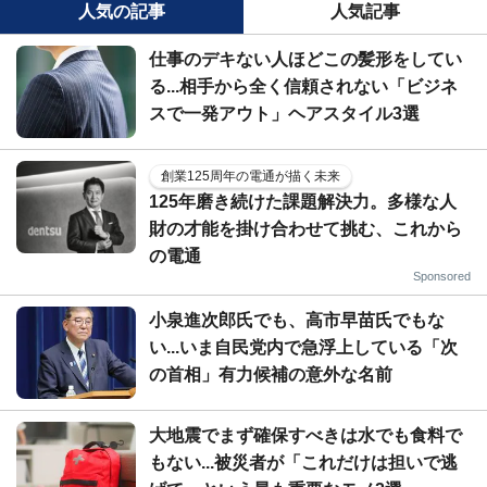
人気の記事
人気記事
仕事のデキない人ほどこの髪形をしてい
る...相手から全く信頼されない「ビジネ
スで一発アウト」ヘアスタイル3選
創業125周年の電通が描く未来
125年磨き続けた課題解決力。多様な人
財の才能を掛け合わせて挑む、これから
の電通
Sponsored
小泉進次郎氏でも、高市早苗氏でもな
い...いま自民党内で急浮上している「次
の首相」有力候補の意外な名前
大地震でまず確保すべきは水でも食料で
もない...被災者が「これだけは担いで逃