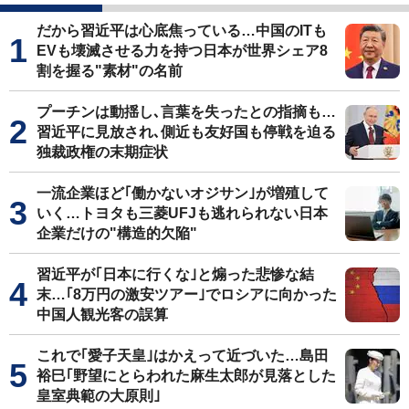
だから習近平は心底焦っている…中国のITも
EVも壊滅させる力を持つ日本が世界シェア8
割を握る"素材"の名前
プーチンは動揺し､言葉を失ったとの指摘も…
習近平に見放され､側近も友好国も停戦を迫る
独裁政権の末期症状
一流企業ほど｢働かないオジサン｣が増殖して
いく…トヨタも三菱UFJも逃れられない日本
企業だけの"構造的欠陥"
習近平が｢日本に行くな｣と煽った悲惨な結
末…｢8万円の激安ツアー｣でロシアに向かった
中国人観光客の誤算
これで｢愛子天皇｣はかえって近づいた…島田
裕巳｢野望にとらわれた麻生太郎が見落とした
皇室典範の大原則｣