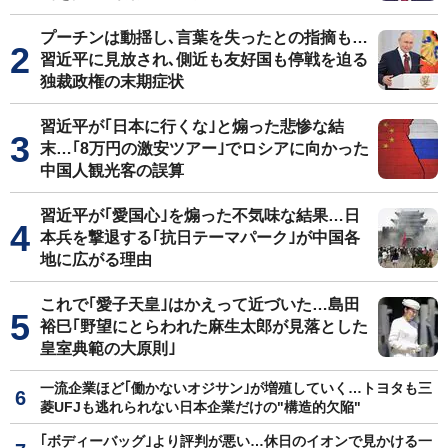
プーチンは動揺し､言葉を失ったとの指摘も…
習近平に見放され､側近も友好国も停戦を迫る
独裁政権の末期症状
習近平が｢日本に行くな｣と煽った悲惨な結
末…｢8万円の激安ツアー｣でロシアに向かった
中国人観光客の誤算
習近平が｢愛国心｣を煽った不気味な結果…日
本兵を撃退する｢抗日テーマパーク｣が中国各
地に広がる理由
これで｢愛子天皇｣はかえって近づいた…島田
裕巳｢野望にとらわれた麻生太郎が見落とした
皇室典範の大原則｣
一流企業ほど｢働かないオジサン｣が増殖していく…トヨタも三
菱UFJも逃れられない日本企業だけの"構造的欠陥"
｢ボディーバッグ｣より評判が悪い…休日のイオンで見かける一