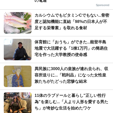
の電通
Sponsored
カルシウムでもビタミンCでもない...骨密
度と認知機能に直結「98%の日本人が不
足する栄養素」を取れる食材
体育館に「おうち」ができた...能登半島
地震で大活躍する「1棟1万円」の簡易住
宅を作った大学教授の使命感
異民族に3000人の皇族が連れ去られ、収
容所送りに...「戦利品」になった女性皇
族たちがたどった悲惨な結末
11体のラブドールと暮らし"正しい性行
為"を楽しむ...「人より人形を愛する男た
ち」が奇妙な生活を始めたワケ