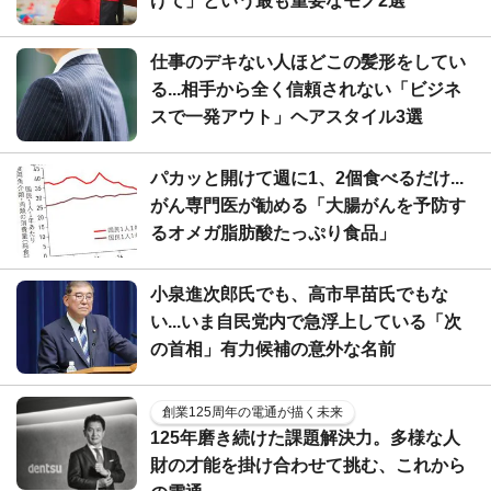
げて」という最も重要なモノ2選
仕事のデキない人ほどこの髪形をしてい
る...相手から全く信頼されない「ビジネ
スで一発アウト」ヘアスタイル3選
パカッと開けて週に1、2個食べるだけ...
がん専門医が勧める「大腸がんを予防す
るオメガ脂肪酸たっぷり食品」
小泉進次郎氏でも、高市早苗氏でもな
い...いま自民党内で急浮上している「次
の首相」有力候補の意外な名前
創業125周年の電通が描く未来
125年磨き続けた課題解決力。多様な人
財の才能を掛け合わせて挑む、これから