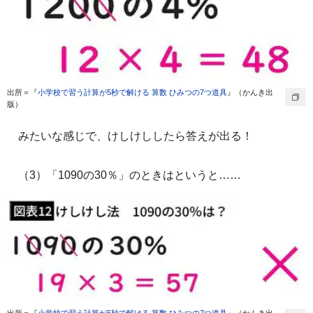
出所＝『
小学校で習う計算が5秒で解ける 算数 ひみつの7つ道具
』（かんき出
版）
みたいな感じで、けしけししたら答えが出る！
（3）「1090の30％」のときはというと……
出所＝『
小学校で習う計算が5秒で解ける 算数 ひみつの7つ道具
』（かんき出