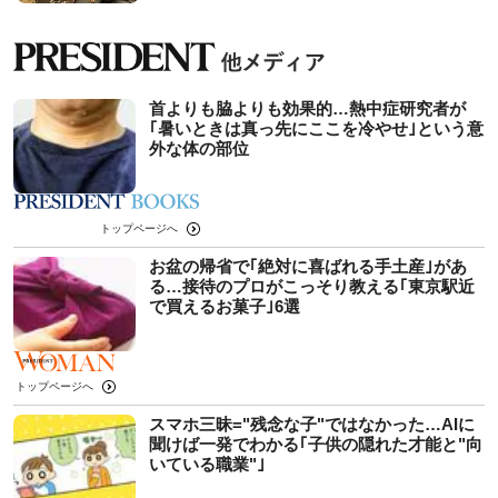
首よりも脇よりも効果的…熱中症研究者が
｢暑いときは真っ先にここを冷やせ｣という意
外な体の部位
トップページへ
お盆の帰省で｢絶対に喜ばれる手土産｣があ
る…接待のプロがこっそり教える｢東京駅近
で買えるお菓子｣6選
トップページへ
スマホ三昧="残念な子"ではなかった…AIに
聞けば一発でわかる｢子供の隠れた才能と"向
いている職業"｣