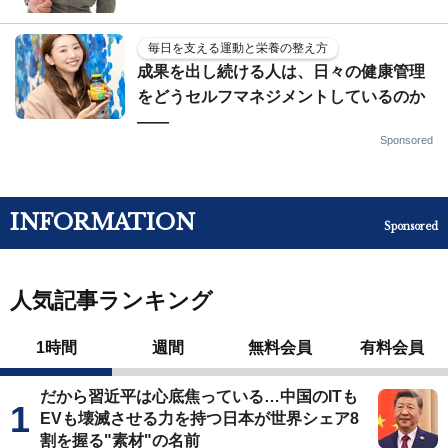
毎日を支える運動と栄養の整え方
成果を出し続ける人は、日々の健康管理
をどうセルフマネジメントしているのか
——
Sponsored
INFORMATION
Sponsored
人気記事ランキング
1時間
週間
無料会員
有料会員
だから習近平は心底焦っている…中国のITも
EVも壊滅させる力を持つ日本が世界シェア8
割を握る"素材"の名前