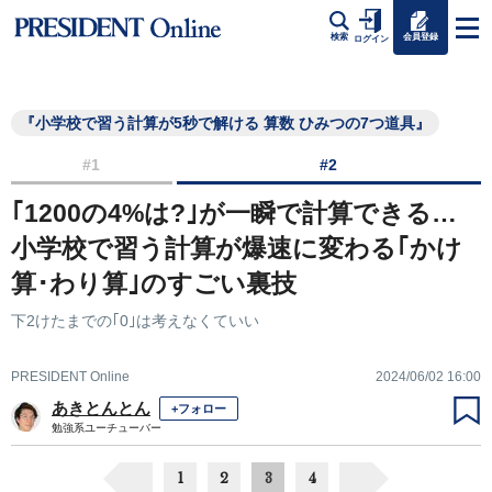
会員登録
検索
ログイン
『小学校で習う計算が5秒で解ける 算数 ひみつの7つ道具』
#1
#2
｢1200の4%は?｣が一瞬で計算できる…
小学校で習う計算が爆速に変わる｢かけ
算･わり算｣のすごい裏技
下2けたまでの｢0｣は考えなくていい
PRESIDENT Online
2024/06/02 16:00
あきとんとん
+フォロー
勉強系ユーチューバー
1
2
3
4