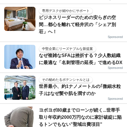
専用デスクが細やかにサポート
ビジネスリーダーのための安らぎの空
間…都心を離れて軽井沢の「シェア別
荘」へ！
Sponsored
中堅企業にリーズナブルな新提案
なぜ複雑なSFAは挫折する？少人数組織
に最適な「名刺管理の延長」で進めるDX
Sponsored
その秘めたるポテンシャルとは
世界最小、約1ナノメートルの｢微細水粒
子｣はなぜ髪や肌を潤すのか
Sponsored
ヨボヨボ80歳までローンが続く...世帯手
取り年収約2000万円なのに家計破綻に陥
るトンでもない"聖域出費項目"