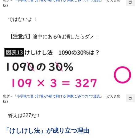
版）
ではないよ！
【注意点】
途中にある0は消したらダメ！
出所＝『
小学校で習う計算が5秒で解ける 算数 ひみつの7つ道具
』（かんき出
版）
答えは327だ！
「けしけし法」が成り立つ理由