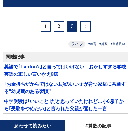
1
2
3
4
ライフ
#教育
#算数
#書籍抜粋
関連記事
英語で｢Pardon?｣と言ってはいけない…おかしすぎる学校
英語の正しい言いかえ9選
｢お金持ちだからではない｣頭のいい子が育つ家庭に共通す
る"幼児期のある習慣"
中学受験は｢いいこと｣だと思っていたけれど…小6息子か
ら｢受験をやめたい｣と言われた父親が返した一言
あわせて読みたい
#算数の記事