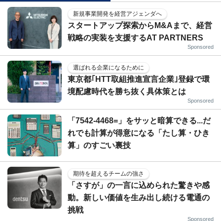
新規事業開発を経営アジェンダへ
スタートアップ探索からM&Aまで、経営
戦略の実装を支援するAT PARTNERS
Sponsored
選ばれる企業になるために
東京都｢HTT取組推進宣言企業｣登録で環
境配慮時代を勝ち抜く具体策とは
Sponsored
「7542-4468=」をサッと暗算できる...だ
れでも計算が得意になる「たし算・ひき
算」のすごい裏技
期待を超えるチームの強さ
「さすが」の一言に込められた驚きや感
動。新しい価値を生み出し続ける電通の
挑戦
Sponsored