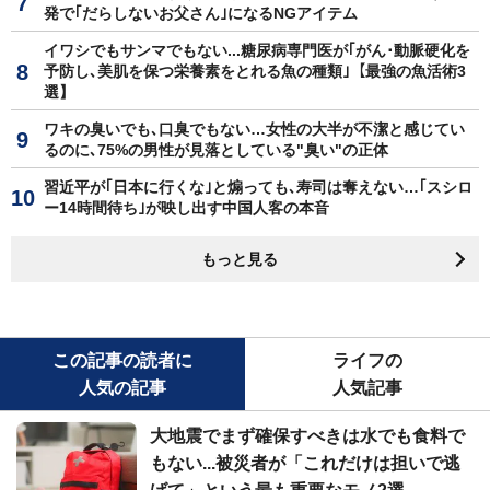
発で｢だらしないお父さん｣になるNGアイテム
イワシでもサンマでもない...糖尿病専門医が｢がん･動脈硬化を
予防し､美肌を保つ栄養素をとれる魚の種類｣【最強の魚活術3
選】
ワキの臭いでも､口臭でもない…女性の大半が不潔と感じてい
るのに､75%の男性が見落としている"臭い"の正体
習近平が｢日本に行くな｣と煽っても､寿司は奪えない…｢スシロ
ー14時間待ち｣が映し出す中国人客の本音
もっと見る
この記事の読者に
ライフの
人気の記事
人気記事
大地震でまず確保すべきは水でも食料で
もない...被災者が「これだけは担いで逃