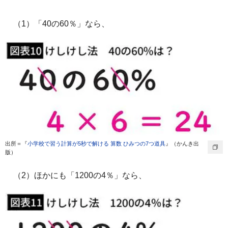
（1）「40の60％」なら、
出所＝『
小学校で習う計算が5秒で解ける 算数 ひみつの7つ道具
』（かんき出
版）
（2）ほかにも「1200の4％」なら、