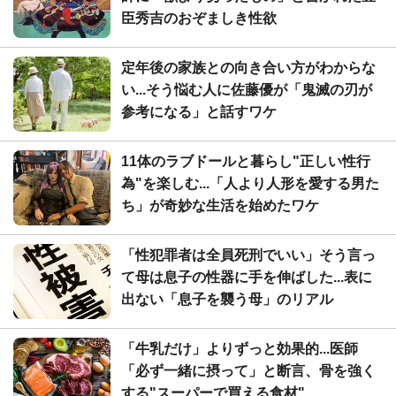
臣秀吉のおぞましき性欲
定年後の家族との向き合い方がわからな
い...そう悩む人に佐藤優が「鬼滅の刃が
参考になる」と話すワケ
11体のラブドールと暮らし"正しい性行
為"を楽しむ...「人より人形を愛する男た
ち」が奇妙な生活を始めたワケ
「性犯罪者は全員死刑でいい」そう言っ
て母は息子の性器に手を伸ばした...表に
出ない「息子を襲う母」のリアル
「牛乳だけ」よりずっと効果的...医師
「必ず一緒に摂って」と断言、骨を強く
する"スーパーで買える食材"