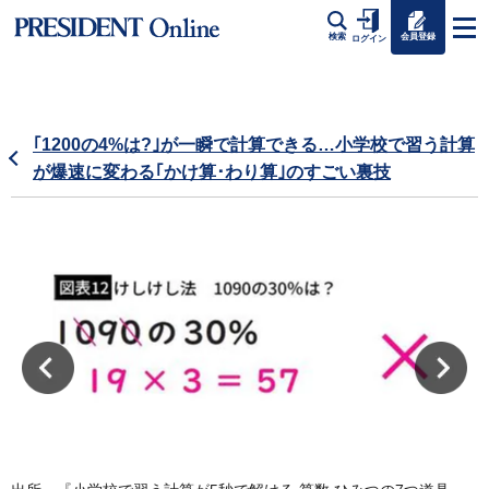
会員登録
検索
ログイン
｢1200の4%は?｣が一瞬で計算できる…小学校で習う計算
が爆速に変わる｢かけ算･わり算｣のすごい裏技