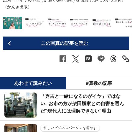
出所＝『
小学校で習う計算が5秒で解ける 算数 ひみつの7つ道具
』
（かんき出版）
この写真の記事を読む
あわせて読みたい
#算数の記事
「秀吉と一緒になるのがイヤ」ではな
い...お市の方が柴田勝家との自害を選ん
だ"現代人には理解できない"理由
忙しいビジネスパーソンを癒やす