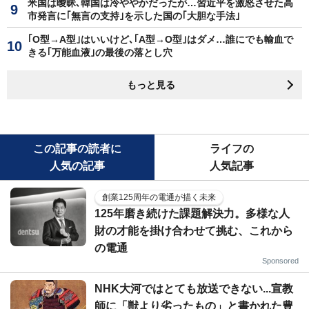
米国は曖昧､韓国は冷ややかだったが…習近平を激怒させた高
市発言に｢無言の支持｣を示した国の｢大胆な手法｣
｢O型→A型｣はいいけど､｢A型→O型｣はダメ…誰にでも輸血で
きる｢万能血液｣の最後の落とし穴
もっと見る
この記事の読者に
ライフの
人気の記事
人気記事
創業125周年の電通が描く未来
125年磨き続けた課題解決力。多様な人
財の才能を掛け合わせて挑む、これから
の電通
Sponsored
NHK大河ではとても放送できない...宣教
師に「獣より劣ったもの」と書かれた豊