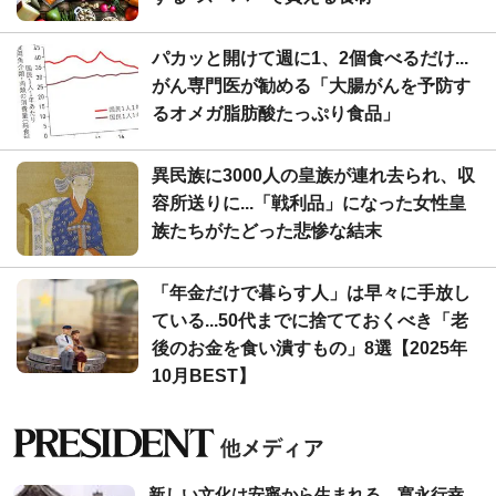
パカッと開けて週に1、2個食べるだけ...
がん専門医が勧める「大腸がんを予防す
るオメガ脂肪酸たっぷり食品」
異民族に3000人の皇族が連れ去られ、収
容所送りに...「戦利品」になった女性皇
族たちがたどった悲惨な結末
「年金だけで暮らす人」は早々に手放し
ている...50代までに捨てておくべき「老
後のお金を食い潰すもの」8選【2025年
10月BEST】
新しい文化は安寧から生まれる。寛永行幸