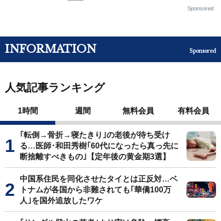
Sponsored
INFORMATION
Sponsored
人気記事ランキング
1時間
週間
無料会員
有料会員
｢転倒→骨折→寝たきり｣の老後が待ち受け
る…医師･和田秀樹｢60代になったら真っ先に
断捨離すべきもの｣【定年後の黄金期3選】
中国系住民を同化させたタイとは正反対…ベ
トナムが各国から非難されても｢華僑100万
人｣を国外追放したワケ