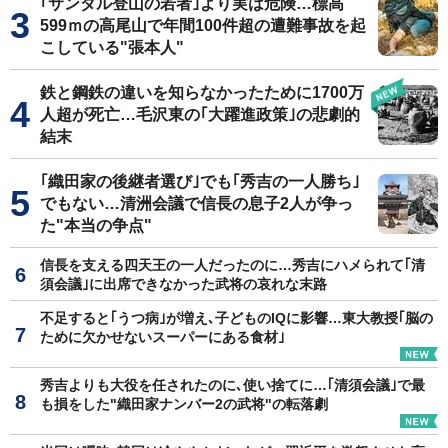
｢サンダル登山の若者｣より実は危険…標高
599ｍの高尾山で年間100件超の遭難事故を起
こしている"張本人"
鉄と鋼鉄の違いを知らなかったために1700万
人超が死亡…毛沢東の｢大躍進政策｣の悲劇的
結末
｢織田家の後継者選び｣でも｢秀吉の一人勝ち｣
でもない…清洲会議で信長の息子2人が争っ
た"本当の争点"
信長を支える四天王の一人だったのに…秀吉にハメられて｢清
須会議｣に出席できなかった武将の哀れな末路
不足すると｢うつ病｣が増え､子どものIQに影響…東大教授｢脳の
ために欠かせないスーパーにある食材｣
秀吉よりも大役を任されたのに､使い捨てに…｢清須会議｣で最
も損をした"織田家ナンバー2の武将"の転落劇