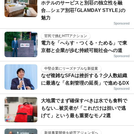
ホテルのサービスと別荘の独立性を融
合…シェア別荘｢GLAMDAY STYLE｣の
魅力
Sponsored
官民で挑むHTTアクション
電力を「へらす・つくる・ためる」で東
京都と企業が歩む持続可能社会への道
Sponsored
中堅企業にリーズナブルな新提案
なぜ複雑なSFAは挫折する？少人数組織
に最適な「名刺管理の延長」で進めるDX
Sponsored
大地震でまず確保すべきは水でも食料で
もない...被災者が「これだけは担いで逃
げて」という最も重要なモノ2選
新規事業開発を経営アジェンダへ