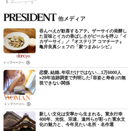
吞んべえが歓喜するアテ。ザーサイの発酵し
た旨味とイカの香ばしさがビールを呼ぶ「イ
カザーサイ」／『オステリア コマチーナ』
⻲井良真シェフの「家つまみレシピ」
トップページへ
恋愛､結婚､年収だけではない…1万6000人
×28年追跡調査で判明した｢容姿と寿命｣の無
視できない関係
トップページへ
新しい文化は安寧から生まれる。寛永行幸
400年、光悦、宗達、遠州らが彩った寛永文
化の魅力と、今年見たい名所・名作選