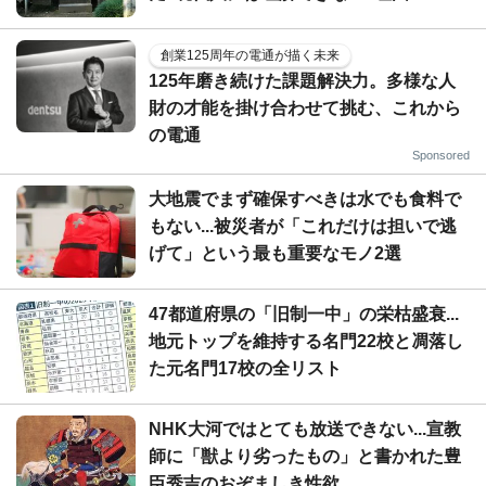
創業125周年の電通が描く未来
125年磨き続けた課題解決力。多様な人
財の才能を掛け合わせて挑む、これから
の電通
Sponsored
大地震でまず確保すべきは水でも食料で
もない...被災者が「これだけは担いで逃
げて」という最も重要なモノ2選
47都道府県の「旧制一中」の栄枯盛衰...
地元トップを維持する名門22校と凋落し
た元名門17校の全リスト
NHK大河ではとても放送できない...宣教
師に「獣より劣ったもの」と書かれた豊
臣秀吉のおぞましき性欲