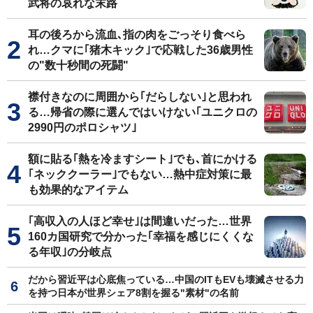
武将の哀れな末路
耳の後ろから流血､指の肉をごっそり食べら
れ…クマに｢猪木キック｣で応戦した36歳男性
の"数十秒間の死闘"
襟付きなのに周囲から｢だらしない｣と思われ
る…帰省の際に選んではいけない｢ユニクロの
2990円のポロシャツ｣
額に貼る｢熱を冷ますシート｣でも､首にかける
｢ネッククーラー｣でもない…熱中症対策に最
も効果的なアイテム
｢高収入の人ほど幸せ｣は間違いだった…世界
160カ国研究で分かった｢幸福を感じにくくな
る年収｣の分岐点
だから習近平は心底焦っている…中国のITもEVも壊滅させる力
を持つ日本が世界シェア8割を握る"素材"の名前