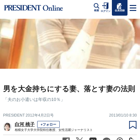
会員登録
検索
ログイン
男を大金持ちにする妻、落とす妻の法則
「夫のお小遣いは年収の10％」
PRESIDENT 2012年4月2日号
2013/01/10 8:30
白河 桃子
+フォロー
相模女子大学大学院特任教授、女性活躍ジャーナリスト