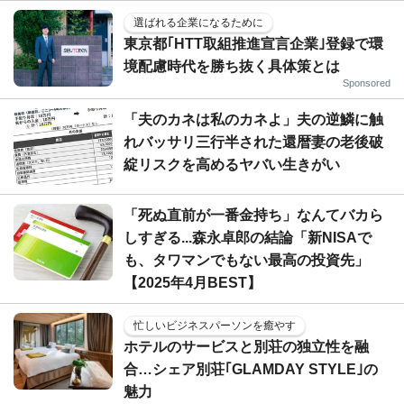
選ばれる企業になるために
東京都｢HTT取組推進宣言企業｣登録で環
境配慮時代を勝ち抜く具体策とは
Sponsored
「夫のカネは私のカネよ」夫の逆鱗に触
れバッサリ三行半された還暦妻の老後破
綻リスクを高めるヤバい生きがい
「死ぬ直前が一番金持ち」なんてバカら
しすぎる...森永卓郎の結論「新NISAで
も、タワマンでもない最高の投資先」
【2025年4月BEST】
忙しいビジネスパーソンを癒やす
ホテルのサービスと別荘の独立性を融
合…シェア別荘｢GLAMDAY STYLE｣の
魅力