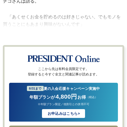
チコさんは語る。
「あくせくお金を貯めるのは好きじゃない。でもモノを
買うことにもあまり興味がないんです」
ここから先は有料会員限定です。
登録すると今すぐ全文と関連記事が読めます。
夏の入会応援キャンペーン実施中
8/31まで
4,800円
年額プランが
お得
（税込）
※年額プラン限定／他割引との併用不可
お申込みはこちら