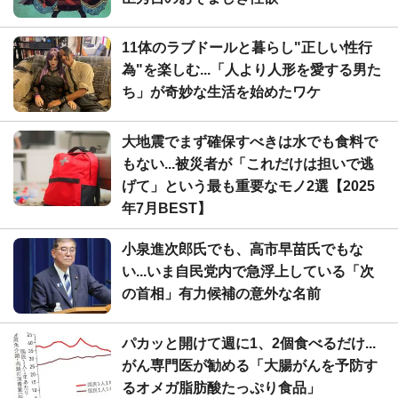
11体のラブドールと暮らし"正しい性行
為"を楽しむ...「人より人形を愛する男た
ち」が奇妙な生活を始めたワケ
大地震でまず確保すべきは水でも食料で
もない...被災者が「これだけは担いで逃
げて」という最も重要なモノ2選【2025
年7月BEST】
小泉進次郎氏でも、高市早苗氏でもな
い...いま自民党内で急浮上している「次
の首相」有力候補の意外な名前
パカッと開けて週に1、2個食べるだけ...
がん専門医が勧める「大腸がんを予防す
るオメガ脂肪酸たっぷり食品」