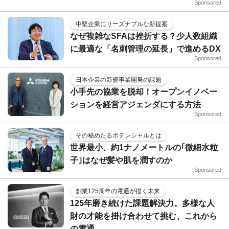
Sponsored
中堅企業にリーズナブルな新提案
なぜ複雑なSFAは挫折する？少人数組織
に最適な「名刺管理の延長」で進めるDX
Sponsored
日本企業の新規事業開発の課題
小手先の協業を脱却！オープンイノベー
ションを経営アジェンダにする方法
Sponsored
その秘めたるポテンシャルとは
世界最小、約1ナノメートルの｢微細水粒
子｣はなぜ髪や肌を潤すのか
Sponsored
創業125周年の電通が描く未来
125年磨き続けた課題解決力。多様な人
財の才能を掛け合わせて挑む、これから
の電通