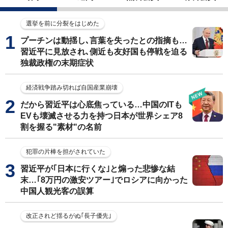
選挙を前に分裂をはじめた
プーチンは動揺し､言葉を失ったとの指摘も…
習近平に見放され､側近も友好国も停戦を迫る
独裁政権の末期症状
経済戦争踏み切れば自国産業崩壊
だから習近平は心底焦っている…中国のITも
EVも壊滅させる力を持つ日本が世界シェア8
割を握る"素材"の名前
犯罪の片棒を担がされていた
習近平が｢日本に行くな｣と煽った悲惨な結
末…｢8万円の激安ツアー｣でロシアに向かった
中国人観光客の誤算
改正されど揺るがぬ｢長子優先｣