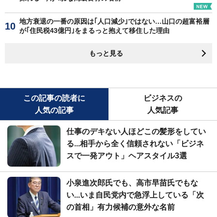
地方衰退の一番の原因は｢人口減少｣ではない…山口の超富裕層
が｢住民税43億円｣をまるっと抱えて移住した理由
もっと見る
この記事の読者に
ビジネスの
人気の記事
人気記事
仕事のデキない人ほどこの髪形をしてい
る...相手から全く信頼されない「ビジネ
スで一発アウト」ヘアスタイル3選
小泉進次郎氏でも、高市早苗氏でもな
い...いま自民党内で急浮上している「次
の首相」有力候補の意外な名前