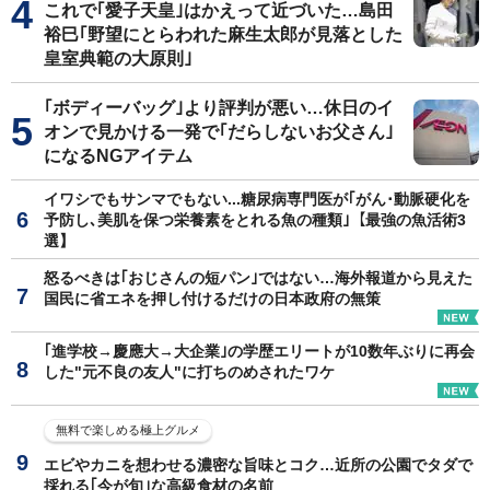
これで｢愛子天皇｣はかえって近づいた…島田
裕巳｢野望にとらわれた麻生太郎が見落とした
皇室典範の大原則｣
｢ボディーバッグ｣より評判が悪い…休日のイ
オンで見かける一発で｢だらしないお父さん｣
になるNGアイテム
イワシでもサンマでもない...糖尿病専門医が｢がん･動脈硬化を
予防し､美肌を保つ栄養素をとれる魚の種類｣【最強の魚活術3
選】
怒るべきは｢おじさんの短パン｣ではない…海外報道から見えた
国民に省エネを押し付けるだけの日本政府の無策
｢進学校→慶應大→大企業｣の学歴エリートが10数年ぶりに再会
した"元不良の友人"に打ちのめされたワケ
無料で楽しめる極上グルメ
エビやカニを想わせる濃密な旨味とコク…近所の公園でタダで
採れる｢今が旬｣な高級食材の名前