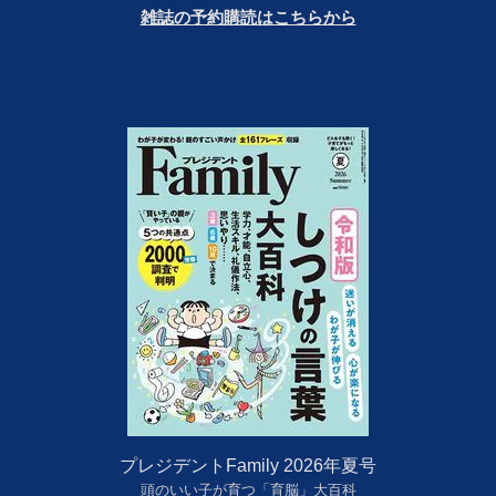
雑誌の予約購読はこちらから
プレジデントFamily 2026年夏号
頭のいい子が育つ「育脳」大百科