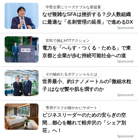
中堅企業にリーズナブルな新提案
なぜ複雑なSFAは挫折する？少人数組織
に最適な「名刺管理の延長」で進めるDX
Sponsored
官民で挑むHTTアクション
電力を「へらす・つくる・ためる」で東
京都と企業が歩む持続可能社会への道
Sponsored
その秘めたるポテンシャルとは
世界最小、約1ナノメートルの｢微細水粒
子｣はなぜ髪や肌を潤すのか
Sponsored
専用デスクが細やかにサポート
ビジネスリーダーのための安らぎの空
間…都心を離れて軽井沢の「シェア別
荘」へ！
Sponsored