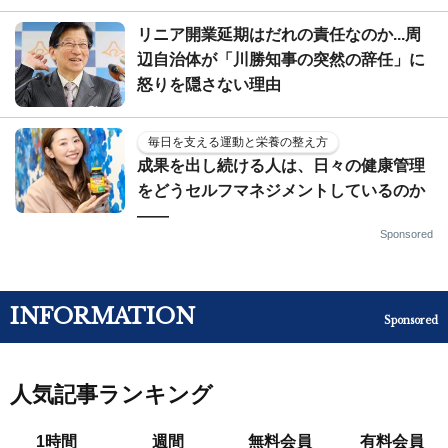
リニア開業延期はだれの責任なのか...周
辺自治体が「川勝知事の突然の辞任」に
怒りを隠さない理由
毎日を支える運動と栄養の整え方
成果を出し続ける人は、日々の健康管理
をどうセルフマネジメントしているのか
——
Sponsored
INFORMATION
Sponsored
人気記事ランキング
1時間
週間
無料会員
有料会員