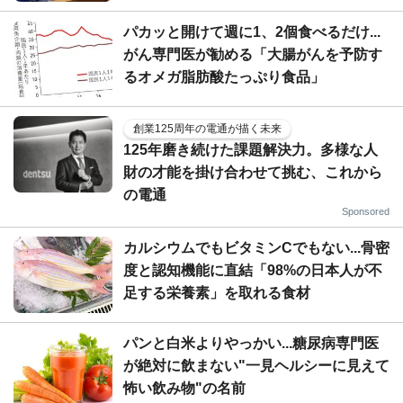
パカッと開けて週に1、2個食べるだけ...
がん専門医が勧める「大腸がんを予防す
るオメガ脂肪酸たっぷり食品」
創業125周年の電通が描く未来
125年磨き続けた課題解決力。多様な人
財の才能を掛け合わせて挑む、これから
の電通
Sponsored
カルシウムでもビタミンCでもない...骨密
度と認知機能に直結「98%の日本人が不
足する栄養素」を取れる食材
パンと白米よりやっかい...糖尿病専門医
が絶対に飲まない"一見ヘルシーに見えて
怖い飲み物"の名前