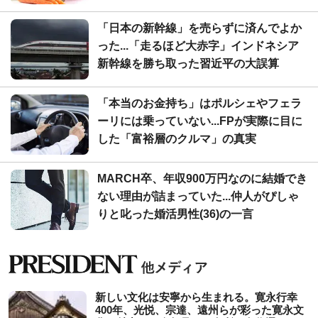
「日本の新幹線」を売らずに済んでよか
った...「走るほど大赤字」インドネシア
新幹線を勝ち取った習近平の大誤算
「本当のお金持ち」はポルシェやフェラ
ーリには乗っていない...FPが実際に目に
した「富裕層のクルマ」の真実
MARCH卒、年収900万円なのに結婚でき
ない理由が詰まっていた...仲人がぴしゃ
りと叱った婚活男性(36)の一言
新しい文化は安寧から生まれる。寛永行幸
400年、光悦、宗達、遠州らが彩った寛永文