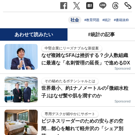
社会
#教育問題
#統計
#書籍抜粋
あわせて読みたい
#統計の記事
中堅企業にリーズナブルな新提案
なぜ複雑なSFAは挫折する？少人数組織
に最適な「名刺管理の延長」で進めるDX
Sponsored
その秘めたるポテンシャルとは
世界最小、約1ナノメートルの｢微細水粒
子｣はなぜ髪や肌を潤すのか
Sponsored
専用デスクが細やかにサポート
ビジネスリーダーのための安らぎの空
間…都心を離れて軽井沢の「シェア別