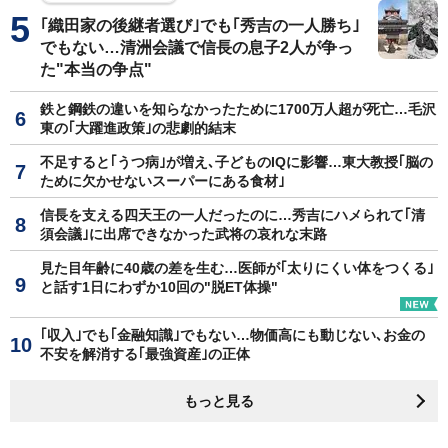
｢織田家の後継者選び｣でも｢秀吉の一人勝ち｣
でもない…清洲会議で信長の息子2人が争っ
た"本当の争点"
鉄と鋼鉄の違いを知らなかったために1700万人超が死亡…毛沢
東の｢大躍進政策｣の悲劇的結末
不足すると｢うつ病｣が増え､子どものIQに影響…東大教授｢脳の
ために欠かせないスーパーにある食材｣
信長を支える四天王の一人だったのに…秀吉にハメられて｢清
須会議｣に出席できなかった武将の哀れな末路
見た目年齢に40歳の差を生む…医師が｢太りにくい体をつくる｣
と話す1日にわずか10回の"脱ET体操"
｢収入｣でも｢金融知識｣でもない…物価高にも動じない､お金の
不安を解消する｢最強資産｣の正体
もっと見る