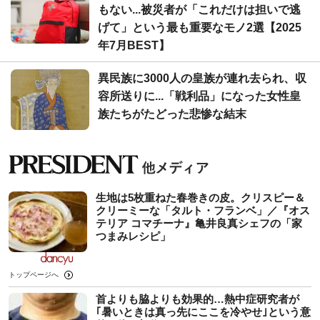
もない...被災者が「これだけは担いで逃
げて」という最も重要なモノ2選【2025
年7月BEST】
異民族に3000人の皇族が連れ去られ、収
容所送りに...「戦利品」になった女性皇
族たちがたどった悲惨な結末
生地は5枚重ねた春巻きの皮。クリスピー＆
クリーミーな「タルト・フランベ」／『オス
テリア コマチーナ』亀井良真シェフの「家
つまみレシピ」
トップページへ
首よりも脇よりも効果的…熱中症研究者が
｢暑いときは真っ先にここを冷やせ｣という意