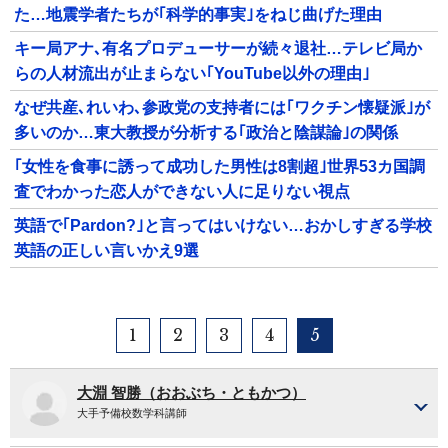
た…地震学者たちが｢科学的事実｣をねじ曲げた理由
キー局アナ､有名プロデューサーが続々退社…テレビ局か
らの人材流出が止まらない｢YouTube以外の理由｣
なぜ共産､れいわ､参政党の支持者には｢ワクチン懐疑派｣が
多いのか…東大教授が分析する｢政治と陰謀論｣の関係
｢女性を食事に誘って成功した男性は8割超｣世界53カ国調
査でわかった恋人ができない人に足りない視点
英語で｢Pardon?｣と言ってはいけない…おかしすぎる学校
英語の正しい言いかえ9選
1
2
3
4
5
大淵 智勝（おおぶち・ともかつ）
大手予備校数学科講師