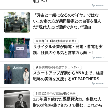
荘」へ！
Sponsored
「秀吉と一緒になるのがイヤ」ではな
い...お市の方が柴田勝家との自害を選ん
だ"現代人には理解できない"理由
東京都｢HTT取組推進宣言企業｣
リサイクル企業が節電・発電・蓄電を実
践、社員のやる気と営業力も向上！
Sponsored
新規事業開発を経営アジェンダへ
スタートアップ探索からM&Aまで、経営
戦略の実装を支援するAT PARTNERS
Sponsored
創業125周年の電通が描く未来
125年磨き続けた課題解決力。多様な人
財の才能を掛け合わせて挑む、これから