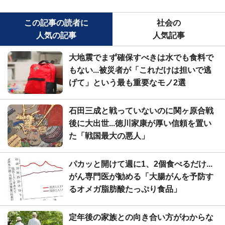
この記事の読者に
社会の
人気の記事
人気記事
大地震でまず確保すべきは水でも食料で
もない...被災者が「これだけは担いで逃
げて」という最も重要なモノ2選
石田三成と戦っていないのに関ヶ原合戦
後に大出世...徳川家康が厚い信頼を置い
た「戦国最大の悪人」
パカッと開けて週に1、2個食べるだけ...
がん専門医が勧める「大腸がんを予防す
るオメガ脂肪酸たっぷり食品」
定年後の家族との向き合い方がわからな