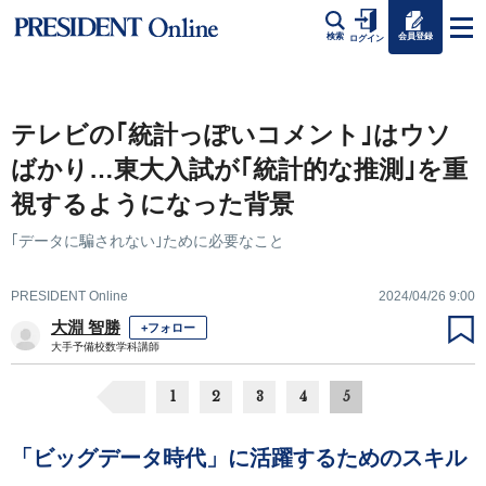
会員登録
検索
ログイン
テレビの｢統計っぽいコメント｣はウソ
ばかり…東大入試が｢統計的な推測｣を重
視するようになった背景
｢データに騙されない｣ために必要なこと
PRESIDENT Online
2024/04/26 9:00
大淵 智勝
+フォロー
大手予備校数学科講師
1
2
3
4
5
「ビッグデータ時代」に活躍するためのスキル