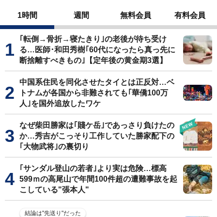
1時間
週間
無料会員
有料会員
｢転倒→骨折→寝たきり｣の老後が待ち受け
る…医師･和田秀樹｢60代になったら真っ先に
断捨離すべきもの｣【定年後の黄金期3選】
中国系住民を同化させたタイとは正反対…ベ
トナムが各国から非難されても｢華僑100万
人｣を国外追放したワケ
なぜ柴田勝家は｢賤ケ岳｣であっさり負けたの
か…秀吉がこっそり工作していた勝家配下の
｢大物武将｣の裏切り
｢サンダル登山の若者｣より実は危険…標高
599ｍの高尾山で年間100件超の遭難事故を起
こしている"張本人"
結論は"先送り"だった