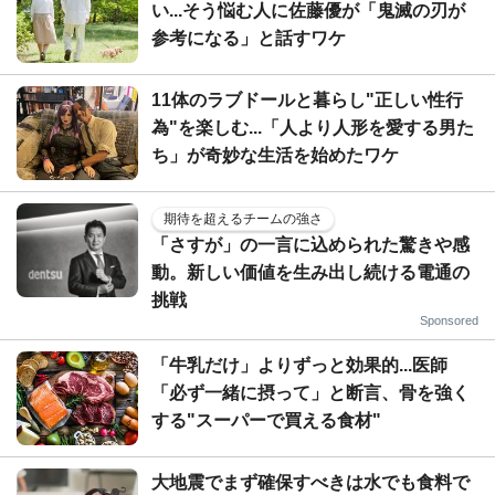
い...そう悩む人に佐藤優が「鬼滅の刃が
参考になる」と話すワケ
11体のラブドールと暮らし"正しい性行
為"を楽しむ...「人より人形を愛する男た
ち」が奇妙な生活を始めたワケ
期待を超えるチームの強さ
「さすが」の一言に込められた驚きや感
動。新しい価値を生み出し続ける電通の
挑戦
Sponsored
「牛乳だけ」よりずっと効果的...医師
「必ず一緒に摂って」と断言、骨を強く
する"スーパーで買える食材"
大地震でまず確保すべきは水でも食料で